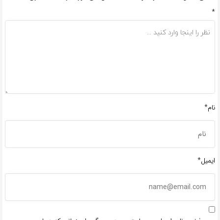
*
نام*
ایمیل*