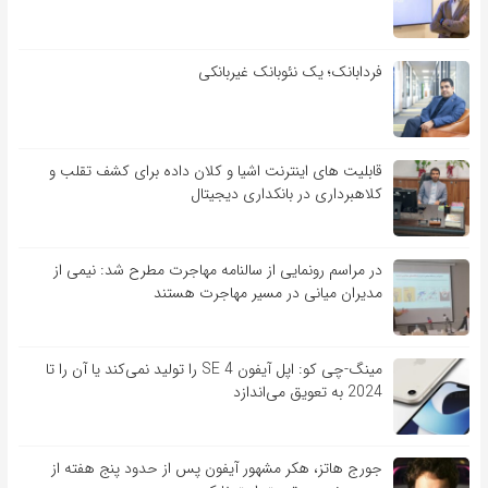
فردابانک؛ یک نئوبانک غیربانکی
قابلیت ‏های اینترنت اشیا و کلان‏ داده برای کشف تقلب و
کلاهبرداری در بانکداری دیجیتال
در مراسم رونمایی از سالنامه مهاجرت مطرح شد: نیمی از
مدیران میانی در مسیر مهاجرت هستند
مینگ-چی کو: اپل آیفون SE 4 را تولید نمی‌کند یا آن را تا
2024 به تعویق می‌اندازد
جورج هاتز، هکر مشهور آیفون پس از حدود پنج هفته از