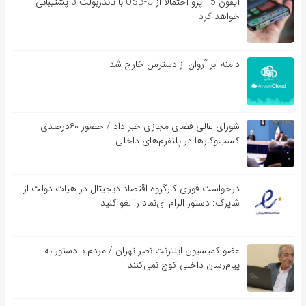
آیفون 15 پرو احتمالاً از USB-C با تاندربولت 3 پشتیبانی
خواهد کرد
دامنه ابر آروان از دسترس خارج شد
شورای عالی فضای مجازی خبر داد / حضور ۶۰درصدی
کسب‌و‌کارها در پلتفرم‌های داخلی
درخواست فوری کارگروه اقتصاد دیجیتال در هیات دولت از
شاپرک: دستور الزام ای‌نماد را لغو کنید
عضو کمیسیون اینترنت نصر تهران / مردم با دستور به
پیام‌رسان داخلی کوچ نمی‌کنند