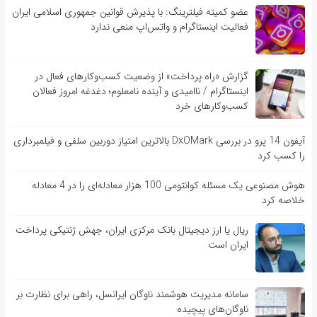
عضو کمیته فیلترینگ: با پذیرش قوانین جمهوری اسلامی ایران
فعالیت اینستاگرام و واتس‌اپ منعی ندارد
گزارش «راه پرداخت» از وضعیت کسب‌وکارهای فعال در
اینستاگرام / ناامیدی و آینده نامعلوم؛ دغدغه امروز فعالان
کسب‌وکارهای خرد
آیفون 14 پرو در بررسی DxOMark بالاترین امتیاز دوربین سلفی و فیلمبرداری
را کسب کرد
هوش مصنوعی یک مسئله کوانتومی 100 هزار معادله‌‎ای را در 4 معادله
خلاصه کرد
ریال یا ارز دیجیتال بانک مرکزی ایران، جهش ژنتیکی پرداخت
ایران است
سامانه مدیریت هوشمند ناوگان ایرانسل، راهی برای نظارت بر
ناوگان‌های پیچیده