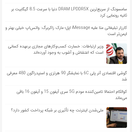
سامسونگ از سریع‌ترین DRAM LPDDR5X دنیا با سرعت 8.5 گیگابیت بر
ثانیه رونمایی کرد
کارزار تبلیغاتی متا علیه iMessage اپل؛ مارک زاکربرگ: واتس‌اپ خیلی بهتر و
ایمن‌تر است
وزیر ارتباطات: خسارت کسب‌وکارهای مجازی برعهده کسانی
است که اغتشاش و آشوب به وجود آورده‌اند
گوشی اقتصادی آنر پلی 6C با نمایشگر 90 هرتزی و اسنپدراگون 480 معرفی
شد
کوالکام احتمالا تامین‌کننده مودم 5G سری آیفون 15 و آیفون 16 باقی
می‌ماند
ملی‌شدن اینترنت چه تأثیری بر شبکه پرداخت کشور دارد؟