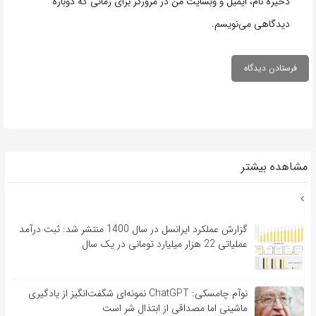
ذخیره نام، ایمیل و وبسایت من در مرورگر برای زمانی که دوباره
دیدگاهی می‌نویسم.
مشاهده بیشتر
گزارش عملکرد ایرانسل در سال 1400 منتشر شد: ثبت درآمد
عملیاتی 22 هزار میلیارد تومانی در یک سال
نوآم چامسکی: ChatGPT نمونه‌ای شگفت‌انگیز از یادگیری
ماشینی اما مصداقی از ابتذال شر است