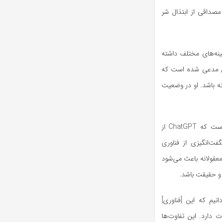
نی اما مصداقی از ابتذال شر
مفیدی در زمینه‌های مختلف داشته
تی مدعی شده است که
ته باشد. او در وضعیت
نوآم چامسکی اخیراً در مقاله‌ای در وب‌سایت نیویورک تایمز پذیرفته است که ChatGPT از
 شگفت‌انگیزی از فناوری
معقولانه باعث می‌شود
و حقیقت باشد.
یم که این [فناوری]
ت دارد. این تفاوت‌ها