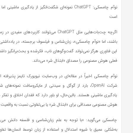
نوآم چامسکی: ChatGPT نمونه‌ای شگفت‌انگیز از یادگیری ماشی
است
اگرچه چت‌بات‌هایی مثل ChatGPT می‌توانند کاربردهای 
باشند، اما «نوآم چامسکی»، زبان‌شناس و فیلسوف برجسته، در یادداش
این فناوری هرگز نمی‌تواند گفت‌وگوهای ناب، فکرشده و بحث‌برانگیز داش
فعلی هوش مصنوعی را مصداق «ابتذال شر» می‌داند.
شرکت OpenAI، بارد از گوگل و سیدنی از مایکروسافت نمونه‌های
یادگیری ماشینی هستند. بااین‌حال، او باور دارد که فقدان اخلاق و تفکر 
هوش مصنوعی مصداقی برای «ابتذال شر» یا بی‌تفاوتی نسبت به واقعیت 
چامسکی می‌گوید: «با توجه به علم زبان‌شناسی و فلسفه دانش می‌دان
به‌شکلی عمیق با شیوه استدلال و استفاده از زبان توسط انسان‌ها تفاو