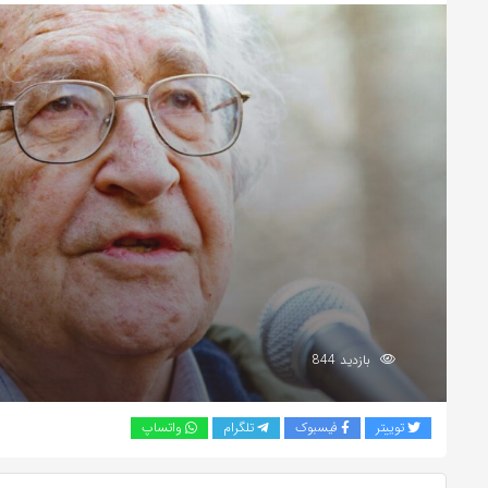
بازدید 844
توییتر
فیسبوک
تلگرام
واتساپ