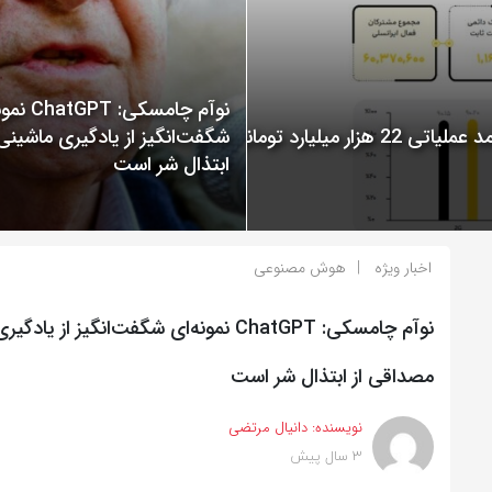
نوآم چامسکی: T
گزارش عملکرد ایرانسل در سال 1400 منتشر شد: ثبت درآمد عملیاتی 22 هزار میلیارد تومانی
شگفت‌انگیز از یادگیری ماشینی
ابتذال شر است
اخبار ویژه
هوش مصنوعی
نوآم چامسکی: ChatGPT نمونه‌ای شگفت‌انگیز از ی
مصداقی از ابتذال شر است
نویسنده:
دانیال مرتضی
3 سال پیش