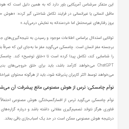
این متفکر سرشناس آمریکایی باور دارد که به همین دلیل است که ه
ماقبل انسانی یا غیرانسانی در فرایند تکامل شناختی گیر کرده: «هوش حق
بروز رفتارهای غیرمحتمل اما خردمندانه به نمایش درمی‌آید.»
توانایی استدلال براساس اطلاعات موجود و رسیدن به نتیجه‌گیری‌های جد
برجسته مغز انسان است. چامسکی می‌گوید مغز ما به‌جای این که صرفاً بتو
را شناسایی کند، تکامل پیدا کرده است تا «خلق توضیح» کند. چامسکی
ChatGPT می‌خواهد کارآمد باشد، باید برای خلق خروجی‌های بد
می‌خواهد توسط اکثر کاربران پذیرفته شود، باید از هر‌گونه محتوای غیراخلا
نوآم چامسکی: ترس از هوش مصنوعی مانع پیشرفت آن می‌شو
نوآم چامسکی می‌گوید ترس از افسارگسیختگی هوش مصنوعی احتمالاً 
فناوری هرگز نتواند تصمیم‌گیری عقلانی داشته باشد و درباره گزاره‌های 
در‌نتیجه هوش مصنوعی ممکن است در حد یک اسباب‌بازی باقی بماند.