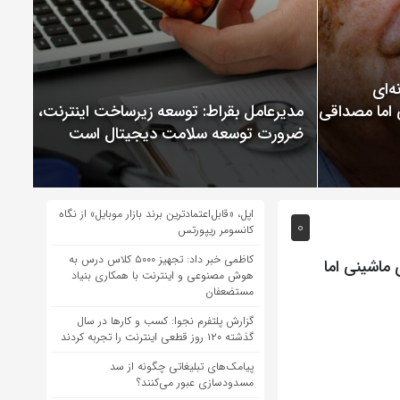
ChatGP نمونه‌ای
 اما مصداقی از
مدیرعامل بقراط: توسعه زیرساخت اینترنت،
ضرورت توسعه سلامت دیجیتال است
اپل، «قابل‌اعتمادترین برند بازار موبایل» از نگاه
0
کانسومر ریپورتس
کاظمی خبر داد: تجهیز ۵۰۰۰ کلاس درس به
ادگیری ماشینی اما
هوش مصنوعی و اینترنت با همکاری بنیاد
مستضعفان
گزارش پلتفرم نجوا: کسب و کارها در سال
گذشته ۱۲۰ روز قطعی اینترنت را تجربه کردند
پیامک‌های تبلیغاتی چگونه از سد
مسدودسازی عبور می‌کنند؟