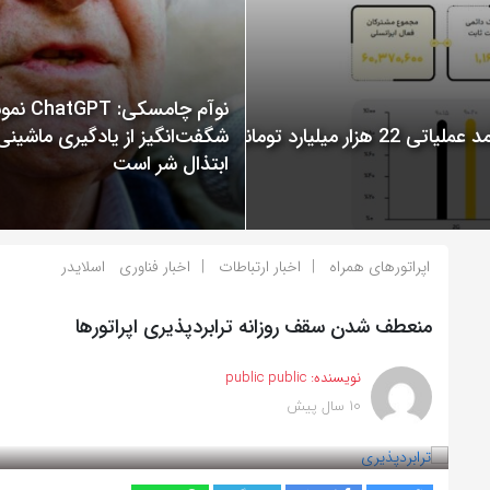
نوآم چامسکی: T
گزارش عملکرد ایرانسل در سال 1400 منتشر شد: ثبت درآمد عملیاتی 22 هزار میلیارد تومانی
شگفت‌انگیز از یادگیری ماشینی
ابتذال شر است
اپراتورهای همراه
اخبار ارتباطات
اخبار فناوری
اسلایدر
منعطف شدن سقف روزانه ترابردپذیری اپراتورها
نویسنده:
public public
10 سال پیش
بازدید 1049