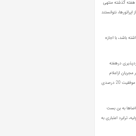
ک هفته گذشته منتهی
پراتورها، نتوانستند
ته باشد، با اجازه
بردپذیری درهفته
جریان ازاعلام
درصد موفقیت MNP این است که اگر طی هفته گذشته اجرای پایلوت به موفقیت 20 درصدی
قاضاها به بن بست
ه، ترابرد اعتباری به