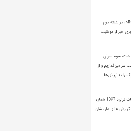
بعد از گذشت یک هفته و دستیابی به موفقیت یک درصدی در پایلوت MNP، در هفته دوم
رگولاتوری خبر از موفقیت
 هفته سوم اجرای
ت سر می‌گذاریم و از
را به اپراتورها
تاکنون آمار شش هزارو پانصد و هفتاد و دو تقاضا را نشان میدهد که عملیات ترابرد 1397 شماره
 20 درصدی میباشد. این گزارش ها و آمار نشان