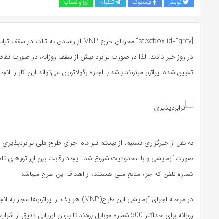
توییتر
فیسبوک
تلگرام
واتساپ
[stextbox id=”grey”]مجریان طرح MNP از رسیدن به ثبا
در روز خبر دادند. لذا در صورت ترابرد بیش از سقف روزانه، در صورت تقاض
تعیین شده اپراتور میتواند باشد با اجازه رگولاتوری می‌تواند این کار را انجام دهد.[
به نقل از خبرگزاری تسنیم، از بیستم تیر ماه اجرای طرح ملی ترابردپذیری ش
صورت آزمایشی و با محدودیت شروع شد. ایجاد رقابت بین اپراتورهای تل
شماره تلفن که جزء منابع ملی هستند، از اهداف این طرح میباشد
در مرحله اجرای آزمایشی این طرح(MNP) هر یک از اپراتورها
روزانه برای حداکثر 500 شماره موبایل بودند تا بتوان ارزیابی دقیق از