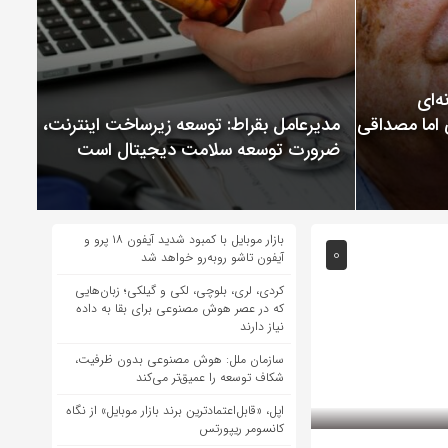
ChatGP نمونه‌ای
 اما مصداقی از
مدیرعامل بقراط: توسعه زیرساخت اینترنت،
ضرورت توسعه سلامت دیجیتال است
بازار موبایل با کمبود شدید آیفون ۱۸ پرو و
0
آیفون تاشو روبه‌رو خواهد شد
کردی، لری، بلوچی، لکی و گیلکی؛ زبان‌هایی
که در عصر هوش مصنوعی برای بقا به داده
نیاز دارند
سازمان ملل: هوش مصنوعی بدون ظرفیت،
شکاف توسعه را عمیق‌تر می‌کند
اپل، «قابل‌اعتمادترین برند بازار موبایل» از نگاه
کانسومر ریپورتس