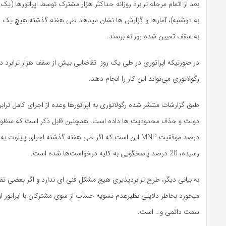
بعد از اتمام مرحله ترابرد روزانه حداکثر هزار مشترک توسط اپراتورها (ی
به دوشنبه)، آمارها و گزارش ها نشان میدهد طی هفته گذشته هیچ یک از ا
به سقف تعیین شده روزانه برسند.
در صورتیکه اپراتوری در طی یک روز تقاضایی بیش از سقف هزار ترابرد داش
رگولاتوری می‌تواند این کار را انجام دهد.
طبق گزارشات منتشر شده رگولاتوری به اپراتورها وعده از اجرای کامل ترا
دولت و حذف محدودیت ها داده است. همچنین قابل ذکر است که منظور م
رسیده، 20 درصد پاسخگویی به کلیه درخواست‌ها شده است.
به بیانی دیگر، طرح ترابردپذیری هیچ مشکل فنی ای ندارد و اگر بعضی ت
میخورد بخاطر دلایلی نظیرعدم تسویه حساب از سوی مشترکان با اپراتور اولی
سمت دائمی و… است.