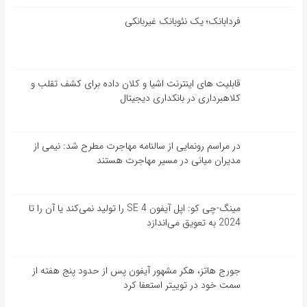
فردابانک؛ یک نئوبانک غیربانکی
قابلیت ‏های اینترنت اشیا و کلان‏ داده برای کشف تقلب و
کلاهبرداری در بانکداری دیجیتال
در مراسم رونمایی از سالنامه مهاجرت مطرح شد: نیمی از
مدیران میانی در مسیر مهاجرت هستند
مینگ-چی کو: اپل آیفون SE 4 را تولید نمی‌کند یا آن را تا
2024 به تعویق می‌اندازد
جورج هاتز، هکر مشهور آیفون پس از حدود پنج هفته از
سمت خود در توییتر استعفا کرد