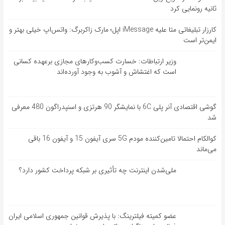
ثانیه رونمایی کرد
کارزار تبلیغاتی متا علیه iMessage اپل؛ مارک زاکربرگ: واتس‌اپ خیلی بهتر و
ایمن‌تر است
وزیر ارتباطات: خسارت کسب‌وکارهای مجازی برعهده کسانی
است که اغتشاش و آشوب به وجود آورده‌اند
گوشی اقتصادی آنر پلی 6C با نمایشگر 90 هرتزی و اسنپدراگون 480 معرفی
شد
کوالکام احتمالا تامین‌کننده مودم 5G سری آیفون 15 و آیفون 16 باقی
می‌ماند
ملی‌شدن اینترنت چه تأثیری بر شبکه پرداخت کشور دارد؟
عضو کمیته فیلترینگ: با پذیرش قوانین جمهوری اسلامی ایران