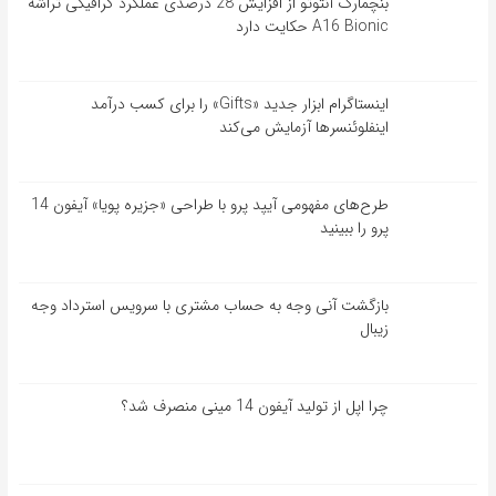
بنچمارک آنتوتو از افزایش 28 درصدی عملکرد گرافیکی تراشه
A16 Bionic حکایت دارد
اینستاگرام ابزار جدید «Gifts» را برای کسب درآمد
اینفلوئنسرها آزمایش می‌کند
طرح‌های مفهومی آیپد پرو با طراحی «جزیره پویا» آیفون 14
پرو را ببینید
بازگشت آنی وجه به حساب مشتری با سرویس استرداد وجه
زیبال
چرا اپل از تولید آیفون 14 مینی منصرف شد؟