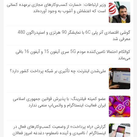
وزیر ارتباطات: خسارت کسب‌وکارهای مجازی برعهده کسانی
است که اغتشاش و آشوب به وجود آورده‌اند
گوشی اقتصادی آنر پلی 6C با نمایشگر 90 هرتزی و اسنپدراگون 480
معرفی شد
کوالکام احتمالا تامین‌کننده مودم 5G سری آیفون 15 و آیفون 16 باقی
می‌ماند
ملی‌شدن اینترنت چه تأثیری بر شبکه پرداخت کشور دارد؟
عضو کمیته فیلترینگ: با پذیرش قوانین جمهوری اسلامی
ایران فعالیت اینستاگرام و واتس‌اپ منعی ندارد
گزارش «راه پرداخت» از وضعیت کسب‌وکارهای فعال در
اینستاگرام / ناامیدی و آینده نامعلوم؛ دغدغه امروز فعالان