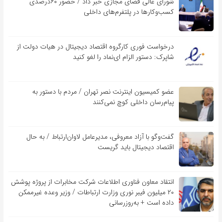
شورای عالی فضای مجازی خبر داد / حضور ۶۰درصدی
کسب‌و‌کارها در پلتفرم‌های داخلی
درخواست فوری کارگروه اقتصاد دیجیتال در هیات دولت از
شاپرک: دستور الزام ای‌نماد را لغو کنید
عضو کمیسیون اینترنت نصر تهران / مردم با دستور به
پیام‌رسان داخلی کوچ نمی‌کنند
گفت‌و‌گو با آزاد معروفی، مدیرعامل لاوان‌ارتباط / به حال
اقتصاد دیجیتال باید گریست
انتقاد معاون فناوری اطلاعات شرکت مخابرات از پروژه پوشش
۲۰ میلیون فیبر نوری وزارت ارتباطات / وزیر وعده غیرممکن
داده است + به‌روزرسانی