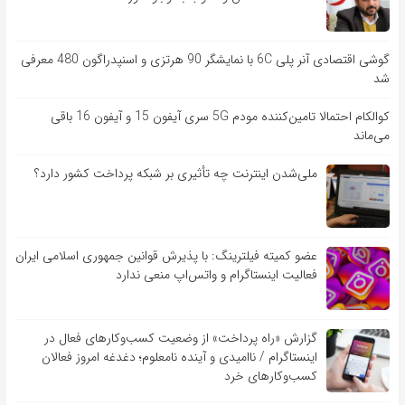
گوشی اقتصادی آنر پلی 6C با نمایشگر 90 هرتزی و اسنپدراگون 480 معرفی
شد
کوالکام احتمالا تامین‌کننده مودم 5G سری آیفون 15 و آیفون 16 باقی
می‌ماند
ملی‌شدن اینترنت چه تأثیری بر شبکه پرداخت کشور دارد؟
عضو کمیته فیلترینگ: با پذیرش قوانین جمهوری اسلامی ایران
فعالیت اینستاگرام و واتس‌اپ منعی ندارد
گزارش «راه پرداخت» از وضعیت کسب‌وکارهای فعال در
اینستاگرام / ناامیدی و آینده نامعلوم؛ دغدغه امروز فعالان
کسب‌وکارهای خرد