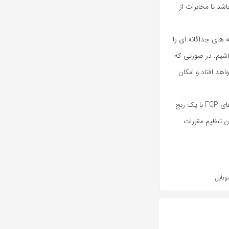
شد تا مخابرات از
 های جداگانه ‌ای را
ه باشیم. در صورتی که
اهد افتاد و امکان
وی بار دیگر عنوان کرد: قابلیت ارائه تلفن ثابت روی شبکهIP برای شرکت ‌های FCP با یک رنج
ن تنظیم مقررات
وبایل