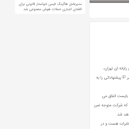
مدیرعامل هاگینگ فیس خواستار قانونی برای
افشای اجباری حملات هوش مصنوعی شد
انه‌ ای تهران،
گفت: شرکت‌ های جدید ارتباطات ثابت در زمینه تعرفه تلفن ثابت مبتنی بر IP پیشنهاداتی را به
 بایست اتفاق می‌
یم که شرکت متوجه ضرر
هد شد.
خابرات هست و در