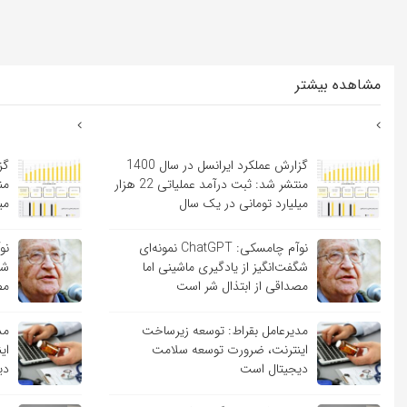
مشاهده بیشتر
گزارش عملکرد ایرانسل در سال 1400
منتشر شد: ثبت درآمد عملیاتی 22 هزار
میلیارد تومانی در یک سال
می
نوآم چامسکی: ChatGPT نمونه‌ای
شگفت‌انگیز از یادگیری ماشینی اما
شگ
مصداقی از ابتذال شر است
مص
مدیرعامل بقراط: توسعه زیرساخت
مد
اینترنت، ضرورت توسعه سلامت
ای
دیجیتال است
دی