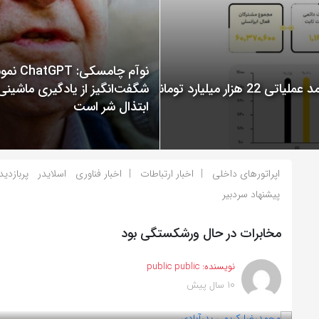
نوآم چامسکی: T
گزارش عملکرد ایرانسل در سال 1400 منتشر شد: ثبت درآمد عملیاتی 22 هزار میلیارد تومانی
شگفت‌انگیز از یادگیری ماشینی
ابتذال شر است
اپراتورهای داخلی
اخبار ارتباطات
اخبار فناوری
اسلایدر
پربازدید
پیشنهاد سردبیر
مخابرات در حال ورشکستگی بود
نویسنده:
public public
10 سال پیش
بازدید 706