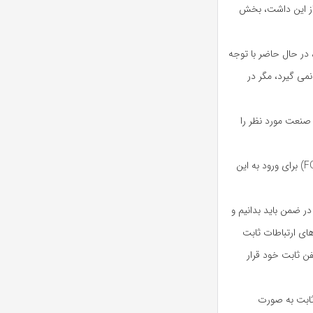
 از این داشت، بخش
، در حال حاضر با توجه
نمی گیرد، مگر در
 صنعت مورد نظر را
آیا ضررده بودن تلفن ثابت، انگیزه ای برای شرکت‌ های ارتباطات ثابت (FCP) برای ورود به این
ر ضمن باید بدانیم و
ای ارتباطات ثابت
انند VoIP را برای توسعه تلفن ثابت خود قرار
 ثابت به صورت