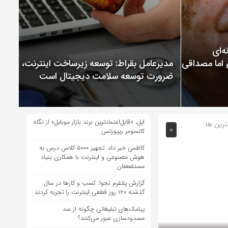
ChatGP نمونه‌ای
 اما مصداقی از
مدیرعامل بقراط: توسعه زیرساخت اینترنت،
ضرورت توسعه سلامت دیجیتال است
اپل، «قابل‌اعتمادترین برند بازار موبایل» از نگاه
ترین ها
0
کانسومر ریپورتس
کاظمی خبر داد: تجهیز ۵۰۰۰ کلاس درس به
هوش مصنوعی و اینترنت با همکاری بنیاد
مستضعفان
گزارش پلتفرم نجوا: کسب و کارها در سال
گذشته ۱۲۰ روز قطعی اینترنت را تجربه کردند
پیامک‌های تبلیغاتی چگونه از سد
مسدودسازی عبور می‌کنند؟