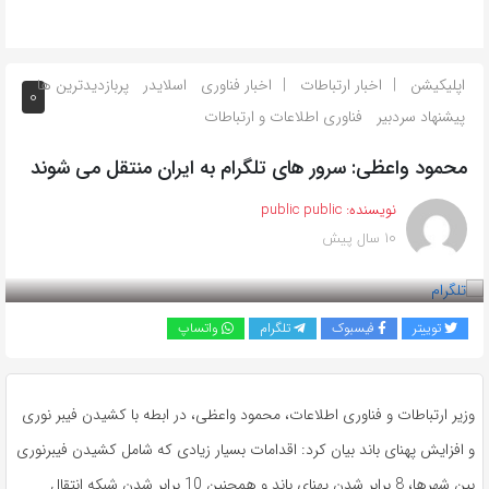
اپلیکیشن
اخبار ارتباطات
اخبار فناوری
اسلایدر
پربازدیدترین ها
0
پیشنهاد سردبیر
فناوری اطلاعات و ارتباطات
محمود واعظی: سرور های تلگرام به ایران منتقل می شوند
نویسنده:
public public
10 سال پیش
بازدید 805
توییتر
فیسبوک
تلگرام
واتساپ
وزیر ارتباطات و فناوری اطلاعات، محمود واعظی، در ابطه با کشیدن فیبر نوری
و افزایش پهنای باند بیان کرد: اقدامات بسیار زیادی که شامل کشیدن فیبرنوری
بین شهرها، 8 برابر شدن پهنای باند و همچنین 10 برابر شدن شبکه انتقال