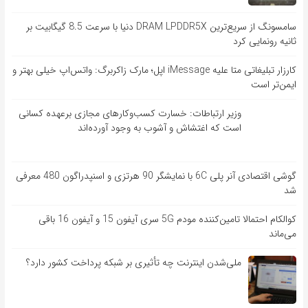
سامسونگ از سریع‌ترین DRAM LPDDR5X دنیا با سرعت 8.5 گیگابیت بر
ثانیه رونمایی کرد
کارزار تبلیغاتی متا علیه iMessage اپل؛ مارک زاکربرگ: واتس‌اپ خیلی بهتر و
ایمن‌تر است
وزیر ارتباطات: خسارت کسب‌وکارهای مجازی برعهده کسانی
است که اغتشاش و آشوب به وجود آورده‌اند
گوشی اقتصادی آنر پلی 6C با نمایشگر 90 هرتزی و اسنپدراگون 480 معرفی
شد
کوالکام احتمالا تامین‌کننده مودم 5G سری آیفون 15 و آیفون 16 باقی
می‌ماند
ملی‌شدن اینترنت چه تأثیری بر شبکه پرداخت کشور دارد؟