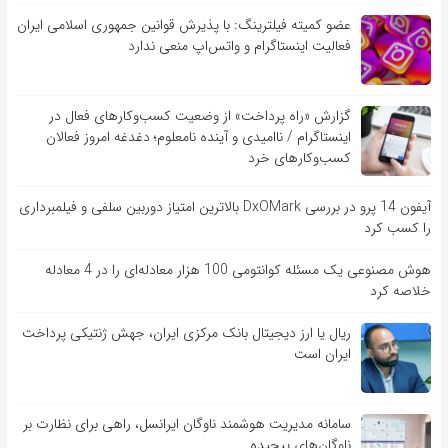
عضو کمیته فیلترینگ: با پذیرش قوانین جمهوری اسلامی ایران
فعالیت اینستاگرام و واتس‌اپ منعی ندارد
گزارش «راه پرداخت» از وضعیت کسب‌وکارهای فعال در
اینستاگرام / ناامیدی و آینده نامعلوم؛ دغدغه امروز فعالان
کسب‌وکارهای خرد
آیفون 14 پرو در بررسی DxOMark بالاترین امتیاز دوربین سلفی و فیلمبرداری
را کسب کرد
هوش مصنوعی یک مسئله کوانتومی 100 هزار معادله‌‎ای را در 4 معادله
خلاصه کرد
ریال یا ارز دیجیتال بانک مرکزی ایران، جهش ژنتیکی پرداخت
ایران است
سامانه مدیریت هوشمند ناوگان ایرانسل، راهی برای نظارت بر
ناوگان‌های پیچیده