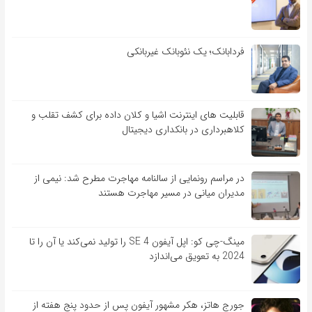
فردابانک؛ یک نئوبانک غیربانکی
قابلیت ‏های اینترنت اشیا و کلان‏ داده برای کشف تقلب و
کلاهبرداری در بانکداری دیجیتال
در مراسم رونمایی از سالنامه مهاجرت مطرح شد: نیمی از
مدیران میانی در مسیر مهاجرت هستند
مینگ-چی کو: اپل آیفون SE 4 را تولید نمی‌کند یا آن را تا
2024 به تعویق می‌اندازد
جورج هاتز، هکر مشهور آیفون پس از حدود پنج هفته از