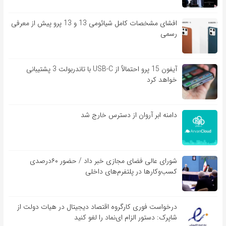
افشای مشخصات کامل شیائومی 13 و 13 پرو پیش از معرفی
رسمی
آیفون 15 پرو احتمالاً از USB-C با تاندربولت 3 پشتیبانی
خواهد کرد
دامنه ابر آروان از دسترس خارج شد
شورای عالی فضای مجازی خبر داد / حضور ۶۰درصدی
کسب‌و‌کارها در پلتفرم‌های داخلی
درخواست فوری کارگروه اقتصاد دیجیتال در هیات دولت از
شاپرک: دستور الزام ای‌نماد را لغو کنید