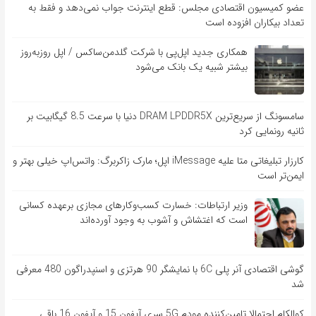
عضو کمیسیون اقتصادی مجلس: قطع اینترنت جواب نمی‌دهد و فقط به
تعداد بیکاران افزوده است
همکاری جدید اپل‌پی با شرکت گلدمن‌ساکس / اپل روزبه‌روز
بیشتر شبیه یک بانک می‌شود
سامسونگ از سریع‌ترین DRAM LPDDR5X دنیا با سرعت 8.5 گیگابیت بر
ثانیه رونمایی کرد
کارزار تبلیغاتی متا علیه iMessage اپل؛ مارک زاکربرگ: واتس‌اپ خیلی بهتر و
ایمن‌تر است
وزیر ارتباطات: خسارت کسب‌وکارهای مجازی برعهده کسانی
است که اغتشاش و آشوب به وجود آورده‌اند
گوشی اقتصادی آنر پلی 6C با نمایشگر 90 هرتزی و اسنپدراگون 480 معرفی
شد
کوالکام احتمالا تامین‌کننده مودم 5G سری آیفون 15 و آیفون 16 باقی