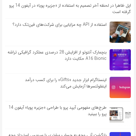
اپل ظاهرا در لحظه آخر تصمیم به استفاده از «جزیره پویا» در آیفون 14 پرو
گرفته است
استفاده از API چه مزایایی برای شرکت‌های فین‌تک دارد؟
بنچمارک آنتوتو از افزایش 28 درصدی عملکرد گرافیکی تراشه
A16 Bionic حکایت دارد
اینستاگرام ابزار جدید «Gifts» را برای کسب درآمد
اینفلوئنسرها آزمایش می‌کند
طرح‌های مفهومی آیپد پرو با طراحی «جزیره پویا» آیفون 14
پرو را ببینید
بازگشت آنی وجه به حساب مشتری با سرویس استرداد وجه