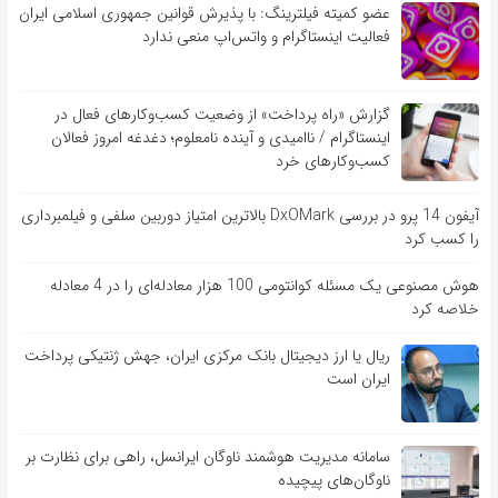
عضو کمیته فیلترینگ: با پذیرش قوانین جمهوری اسلامی ایران
فعالیت اینستاگرام و واتس‌اپ منعی ندارد
گزارش «راه پرداخت» از وضعیت کسب‌وکارهای فعال در
اینستاگرام / ناامیدی و آینده نامعلوم؛ دغدغه امروز فعالان
کسب‌وکارهای خرد
آیفون 14 پرو در بررسی DxOMark بالاترین امتیاز دوربین سلفی و فیلمبرداری
را کسب کرد
هوش مصنوعی یک مسئله کوانتومی 100 هزار معادله‌‎ای را در 4 معادله
خلاصه کرد
ریال یا ارز دیجیتال بانک مرکزی ایران، جهش ژنتیکی پرداخت
ایران است
سامانه مدیریت هوشمند ناوگان ایرانسل، راهی برای نظارت بر
ناوگان‌های پیچیده