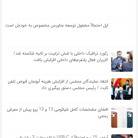
اپل احتمالاً مشغول توسعه متاورس مخصوص به خودش است
رکورد ترافیک داخلی با شش ترابیت بر ثانیه شکسته شد/
کاربران فعال پلتفرم‌های داخلی افزایش یافت
انتقاد نمایندگان مجلس از افزایش هزینه آبونمان قبوض تلفن
ثابت / رئیس مجلس دستور پیگیری داد
افشای مشخصات کامل شیائومی 13 و 13 پرو پیش از معرفی
رسمی
آیفون 15 پرو احتمالاً از USB-C با تاندربولت 3 پشتیبانی