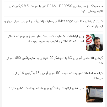
سامسونگ از سریع‌ترین DRAM LPDDR5X دنیا با سرعت 8.5 گیگابیت بر
ثانیه رونمایی کرد
کارزار تبلیغاتی متا علیه iMessage اپل؛ مارک زاکربرگ: واتس‌اپ خیلی بهتر و
ایمن‌تر است
وزیر ارتباطات: خسارت کسب‌وکارهای مجازی برعهده کسانی
است که اغتشاش و آشوب به وجود آورده‌اند
گوشی اقتصادی آنر پلی 6C با نمایشگر 90 هرتزی و اسنپدراگون 480 معرفی
شد
کوالکام احتمالا تامین‌کننده مودم 5G سری آیفون 15 و آیفون 16 باقی
می‌ماند
ملی‌شدن اینترنت چه تأثیری بر شبکه پرداخت کشور دارد؟