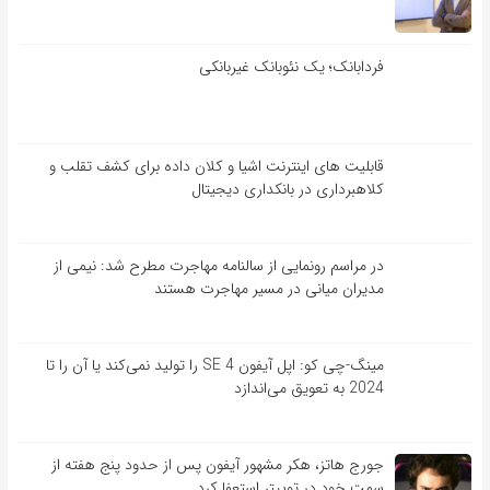
فردابانک؛ یک نئوبانک غیربانکی
قابلیت ‏های اینترنت اشیا و کلان‏ داده برای کشف تقلب و
کلاهبرداری در بانکداری دیجیتال
در مراسم رونمایی از سالنامه مهاجرت مطرح شد: نیمی از
مدیران میانی در مسیر مهاجرت هستند
مینگ-چی کو: اپل آیفون SE 4 را تولید نمی‌کند یا آن را تا
2024 به تعویق می‌اندازد
جورج هاتز، هکر مشهور آیفون پس از حدود پنج هفته از
سمت خود در توییتر استعفا کرد