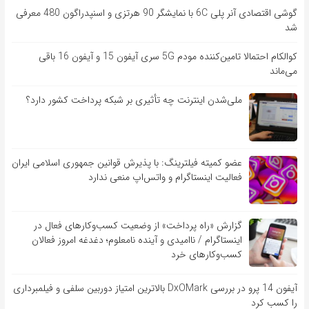
گوشی اقتصادی آنر پلی 6C با نمایشگر 90 هرتزی و اسنپدراگون 480 معرفی
شد
کوالکام احتمالا تامین‌کننده مودم 5G سری آیفون 15 و آیفون 16 باقی
می‌ماند
ملی‌شدن اینترنت چه تأثیری بر شبکه پرداخت کشور دارد؟
عضو کمیته فیلترینگ: با پذیرش قوانین جمهوری اسلامی ایران
فعالیت اینستاگرام و واتس‌اپ منعی ندارد
گزارش «راه پرداخت» از وضعیت کسب‌وکارهای فعال در
اینستاگرام / ناامیدی و آینده نامعلوم؛ دغدغه امروز فعالان
کسب‌وکارهای خرد
آیفون 14 پرو در بررسی DxOMark بالاترین امتیاز دوربین سلفی و فیلمبرداری
را کسب کرد