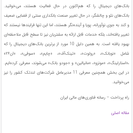
بانک‌های دیجیتال را که هم‌اکنون در حال فعالیت هستند، می‌خوانید.
بانک‌های نئو و چالشگر، در حال تغییر صنعت بانکداری سنتی از فضایی ضعیف
و کند به جوی نوآورانه، پویا و آینده‌نگر هستند، اما این تنها فرایندها نیستند که
تغییر یافته‌اند، بلکه خدمات قابل ارائه به مشتریان نیز تا سطح قابل ملاحظه‌ای
بهبود یافته است. به همین دلیل 10 مورد از برترین بانک‌های دیجیتال را که
شامل «نوبانک»، «رولوت»، «تینک‌آف»، «چایم»، «سوفی»، «ان۲۶»
،«استارلینگ»، «مونزو«، »مانیالین» و «جودو بانک» می‌شوند، معرفی کرده‌ایم.
در این بخش همچنین معرفی 11 مدیرعامل شرکت‌های لندتک کشور را نیز
می‌خوانید.
راه پرداخت – رسانه فناوری‌های مالی ایران
مقاله اصلی