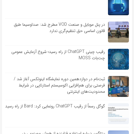
در پنل موبایل و صنعت VOD مطرح شد: صداوسیما طبق
قانون اساسی حق تنظیم‌گری ندارد
رقیب چینی ChatGPT از راه رسید؛ شروع آزمایش عمومی
چت‌بات MOSS
ثبت‌نام در دوازدهمین دوره نمایشگاه اینوتکس آغاز شد /
فرصتی برای هم‌افزایی اکوسیستم استارتاپی در شرایط
محدودیت‌های اینترنتی
گوگل رسماً از رقیب ChatGPT رونمایی کرد: Bard از راه رسید
پنتاگون درباره استفاده فزاینده از هوش مصنوعی در