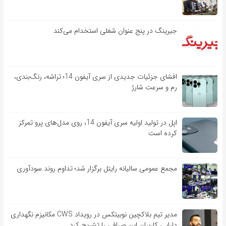
جیرینگ در پنج عنوان شغلی استخدام می‌کند
افشای جزئیات جدیدی از سری آیفون 14؛ تراشه، رنگ‌بندی،
رم و سرعت شارژ
اپل در تولید اولیه سری آیفون 14، روی مدل‌های پرو تمرکز
کرده است
مجمع عمومی سالیانه رایتل برگزار شد؛ تداوم روند سودآوری
مدیر تیم بلاکچین نوبیتکس در رویداد CWS مکانیزم نگهداری
دارایی کاربران این صرافی را تشریح کرد