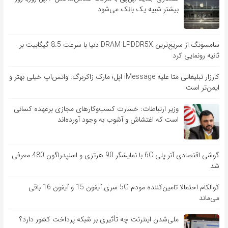
بیشتر شبیه یک بانک می‌شود
سامسونگ از سریع‌ترین DRAM LPDDR5X دنیا با سرعت 8.5 گیگابیت بر
ثانیه رونمایی کرد
کارزار تبلیغاتی متا علیه iMessage اپل؛ مارک زاکربرگ: واتس‌اپ خیلی بهتر و
ایمن‌تر است
وزیر ارتباطات: خسارت کسب‌وکارهای مجازی برعهده کسانی
است که اغتشاش و آشوب به وجود آورده‌اند
گوشی اقتصادی آنر پلی 6C با نمایشگر 90 هرتزی و اسنپدراگون 480 معرفی
شد
کوالکام احتمالا تامین‌کننده مودم 5G سری آیفون 15 و آیفون 16 باقی
می‌ماند
ملی‌شدن اینترنت چه تأثیری بر شبکه پرداخت کشور دارد؟