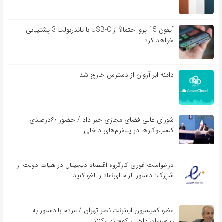
آیفون 15 پرو احتمالاً از USB-C با تاندربولت 3 پشتیبانی
خواهد کرد
دامنه ابر آروان از دسترس خارج شد
شورای عالی فضای مجازی خبر داد / حضور ۶۰درصدی
کسب‌و‌کارها در پلتفرم‌های داخلی
درخواست فوری کارگروه اقتصاد دیجیتال در هیات دولت از
شاپرک: دستور الزام ای‌نماد را لغو کنید
عضو کمیسیون اینترنت نصر تهران / مردم با دستور به
پیام‌رسان داخلی کوچ نمی‌کنند