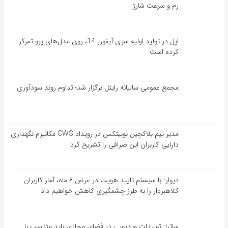
رم و سرعت شارژ
اپل در تولید اولیه سری آیفون 14، روی مدل‌های پرو تمرکز
کرده است
مجمع عمومی سالیانه رایتل برگزار شد؛ تداوم روند سودآوری
مدیر تیم بلاکچین نوبیتکس در رویداد CWS مکانیزم نگهداری
دارایی کاربران این صرافی را تشریح کرد
دیوار: با سیستم تایید هویت در عرض ۶ ماه، آمار کاربران
کلاهبردار را به طرز چشمگیری کاهش خواهیم داد
ساترا: تولیدات ویدیویی در فضای مجازی باید متناسب با