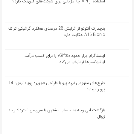
استفاده از API چه مزایایی برای شرکت‌های فین‌تک دارد؟
بنچمارک آنتوتو از افزایش 28 درصدی عملکرد گرافیکی تراشه
A16 Bionic حکایت دارد
اینستاگرام ابزار جدید «Gifts» را برای کسب درآمد
اینفلوئنسرها آزمایش می‌کند
طرح‌های مفهومی آیپد پرو با طراحی «جزیره پویا» آیفون 14
پرو را ببینید
بازگشت آنی وجه به حساب مشتری با سرویس استرداد وجه
زیبال