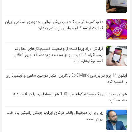
عضو کمیته فیلترینگ: با پذیرش قوانین جمهوری اسلامی ایران
فعالیت اینستاگرام و واتس‌اپ منعی ندارد
گزارش «راه پرداخت» از وضعیت کسب‌وکارهای فعال در
اینستاگرام / ناامیدی و آینده نامعلوم؛ دغدغه امروز فعالان
کسب‌وکارهای خرد
آیفون 14 پرو در بررسی DxOMark بالاترین امتیاز دوربین سلفی و فیلمبرداری
را کسب کرد
هوش مصنوعی یک مسئله کوانتومی 100 هزار معادله‌‎ای را در 4 معادله
خلاصه کرد
ریال یا ارز دیجیتال بانک مرکزی ایران، جهش ژنتیکی پرداخت
ایران است