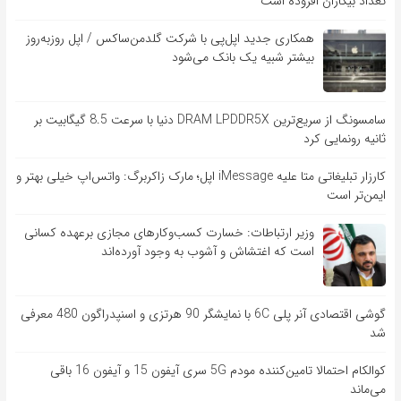
تعداد بیکاران افزوده است
همکاری جدید اپل‌پی با شرکت گلدمن‌ساکس / اپل روزبه‌روز
بیشتر شبیه یک بانک می‌شود
سامسونگ از سریع‌ترین DRAM LPDDR5X دنیا با سرعت 8.5 گیگابیت بر
ثانیه رونمایی کرد
کارزار تبلیغاتی متا علیه iMessage اپل؛ مارک زاکربرگ: واتس‌اپ خیلی بهتر و
ایمن‌تر است
وزیر ارتباطات: خسارت کسب‌وکارهای مجازی برعهده کسانی
است که اغتشاش و آشوب به وجود آورده‌اند
گوشی اقتصادی آنر پلی 6C با نمایشگر 90 هرتزی و اسنپدراگون 480 معرفی
شد
کوالکام احتمالا تامین‌کننده مودم 5G سری آیفون 15 و آیفون 16 باقی
می‌ماند