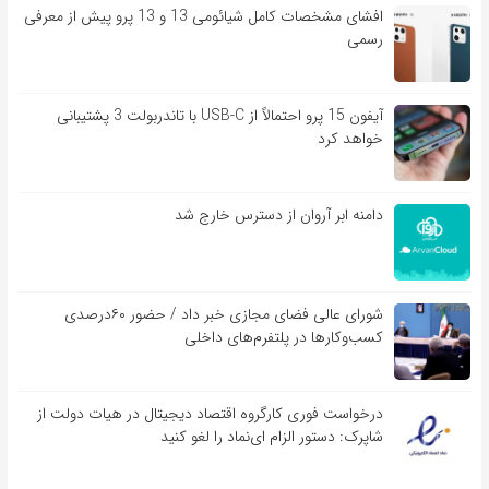
افشای مشخصات کامل شیائومی 13 و 13 پرو پیش از معرفی
رسمی
آیفون 15 پرو احتمالاً از USB-C با تاندربولت 3 پشتیبانی
خواهد کرد
دامنه ابر آروان از دسترس خارج شد
شورای عالی فضای مجازی خبر داد / حضور ۶۰درصدی
کسب‌و‌کارها در پلتفرم‌های داخلی
درخواست فوری کارگروه اقتصاد دیجیتال در هیات دولت از
شاپرک: دستور الزام ای‌نماد را لغو کنید