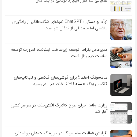
عملیاتی 22 هزار میلیارد تومانی در یک سال
نوآم چامسکی: ChatGPT نمونه‌ای شگفت‌انگیز از یادگیری
ماشینی اما مصداقی از ابتذال شر است
مدیرعامل بقراط: توسعه زیرساخت اینترنت، ضرورت توسعه
سلامت دیجیتال است
سامسونگ احتمالاً برای گوشی‌های گلکسی و لپ‌تاپ‌های
گلکسی بوک هسته CPU اختصاصی می‌سازد
وزارت رفاه: اجرای طرح کالابرگ الکترونیک در سراسر کشور
آغاز شد
افزایش فعالیت سامسونگ در حوزه گجت‌های پوشیدنی: