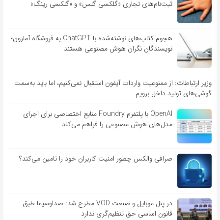
ثبت‌نام‌های تجاری «گلکسی گلس» و «گلکسی رینگ»
هجوم کتاب‌های نوشته‌شده با ChatGPT به فروشگاه آمازون؛
نویسندگان نگران هوش مصنوعی هستند
وزیر ارتباطات: از ممنوعیت واردات آیفون استقبال نمی‌کنیم، اما باید به‌سمت
گوشی‌های تولید داخل برویم
OpenAI با پلتفرم Foundry منابع اختصاصی برای اجرای
مدل‌های هوش مصنوعی را فراهم می‌کند
صرافی والکس چطور امنیت کاربران خود را تامین می‌کند؟
در پنل موبایل و صنعت VOD مطرح شد: صداوسیما طبق
قانون اساسی حق تنظیم‌گری ندارد