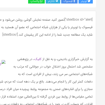
توییتر
فیسبوک
تلگرام
واتساپ
[stextbox id=”alert”]تصور کنید صفحه نمایش گوشی روشن می‌ش
فیسبوک یا توییتر یا یکی از هزاران شبکه اجتماعی که عضو آن هستید به 
شاید یک مطالعه جدید شما را از ادامه این کار پشیمان کند.[/stextbox]
به گزارش خبرگزاری بادیجی، و به نقل از
کلیک
، در پژوهشی
مشخص شد احتمال بروز اختلال خواب در جوانانی که مرتب به
شبکه‌های اجتماعی سر می زنند، بیش از افرادی است که به
دفعات کمتر این کار را انجام می‌دهند. بالغ بر یک دهه است که مردم، ش
مجازی را برای اشاره‌های ضمنی به مجموعه روابط پیچیده میان افراد درس
تمامی مقیاس‌ها از روابط بین فردی گرفته تا بین‌المللی مورد استفاده قرار 
افرادی که حساب کاربری خود را در شبکه‌های اجتماعی به دفعات بررسی می