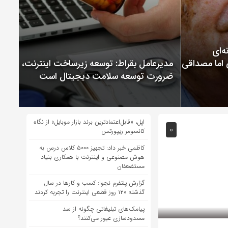
ChatGP نمونه‌ای
 اما مصداقی از
مدیرعامل بقراط: توسعه زیرساخت اینترنت،
ضرورت توسعه سلامت دیجیتال است
اپل، «قابل‌اعتمادترین برند بازار موبایل» از نگاه
0
کانسومر ریپورتس
کاظمی خبر داد: تجهیز ۵۰۰۰ کلاس درس به
هوش مصنوعی و اینترنت با همکاری بنیاد
مستضعفان
گزارش پلتفرم نجوا: کسب و کارها در سال
گذشته ۱۲۰ روز قطعی اینترنت را تجربه کردند
پیامک‌های تبلیغاتی چگونه از سد
مسدودسازی عبور می‌کنند؟