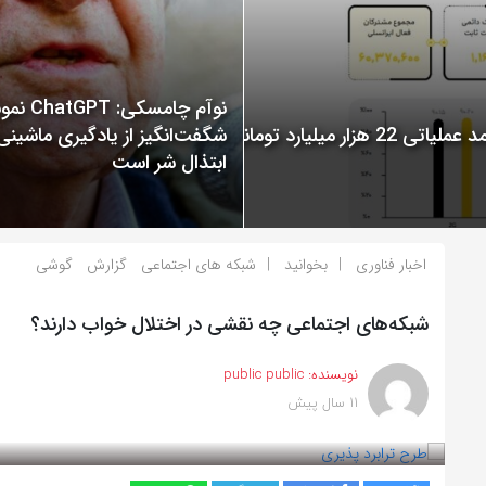
نوآم چامسکی: T
گزارش عملکرد ایرانسل در سال 1400 منتشر شد: ثبت درآمد عملیاتی 22 هزار میلیارد تومانی
شگفت‌انگیز از یادگیری ماشینی
ابتذال شر است
اخبار فناوری
بخوانید
شبکه های اجتماعی
گزارش
گوشی
شبکه‌های اجتماعی چه نقشی در اختلال خواب دارند؟
نویسنده:
public public
11 سال پیش
بازدید 808