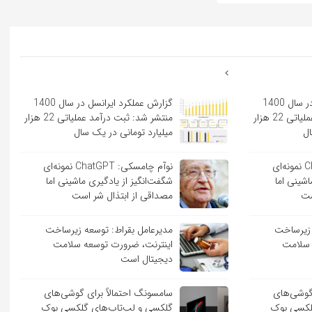
گزارش عملکرد ایرانسل در سال 1400
گزارش عملکرد ایرانسل در سال 1400
منتشر شد: ثبت درآمد عملیاتی 22 هزار
منتشر شد: ثبت درآمد عملیاتی 22 هزار
ال
میلیارد تومانی در یک سال
نوآم چامسکی: ChatGPT نمونه‌ای
نوآم چامسکی: ChatGPT نمونه‌ای
اشینی اما
شگفت‌انگیز از یادگیری ماشینی اما
ست
مصداقی از ابتذال شر است
 زیرساخت
مدیرعامل بقراط: توسعه زیرساخت
 سلامت
اینترنت، ضرورت توسعه سلامت
دیجیتال است
 گوشی‌های
سامسونگ احتمالاً برای گوشی‌های
لکسی بوک
گلکسی و لپ‌تاپ‌های گلکسی بوک