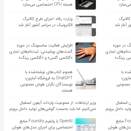
هسته CPU اختصاصی می‌سازد
کالابرگ
وزارت رفاه: اجرای طرح کالابرگ
ر آغاز شد
الکترونیک در سراسر کشور آغاز شد
گ در حوزه
افزایش فعالیت سامسونگ در حوزه
نام‌های تجاری
گجت‌های پوشیدنی: ثبت‌نام‌های تجاری
ی رینگ»
«گلکسی گلس» و «گلکسی رینگ»
ده با
هجوم کتاب‌های نوشته‌شده با
 آمازون؛
ChatGPT به فروشگاه آمازون؛
 مصنوعی
نویسندگان نگران هوش مصنوعی
هستند
ن استقبال
وزیر ارتباطات: از ممنوعیت واردات آیفون استقبال
لید داخل برویم
نمی‌کنیم، اما باید به‌سمت گوشی‌های تولید داخل برویم
OpenAI با پلتفرم Foundry منابع
OpenAI با پلتفرم Foundry منابع
مدل‌های هوش
اختصاصی برای اجرای مدل‌های هوش