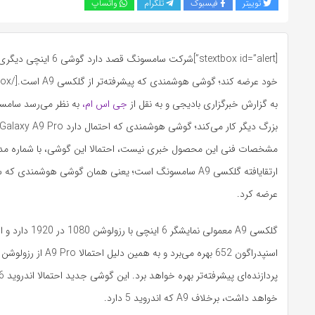
توییتر
فیسبوک
تلگرام
واتساپ
خود عرضه کند؛ گوشی هوشمندی که پیشرفته‌تر از گلکسی A9 است.[/stextbox]
به گزارش خبرگزاری بادیجی و به نقل از
جی اس ام،
به نظر می‌رسد سام
بزرگ دیگر کار می‌کند؛ گوشی هوشمندی که احتمال دارد
Galaxy A9 Pro
مشخصات فنی این محصول خبری نیست، احتمالا این گوشی، با شماره م
ارتقایافته گلکسی A9 سامسونگ است؛ یعنی همان گوشی هوشمندی 
عرضه کرد.
گلکسی
A9
اسنپدراگون 652 بهره می‌برد و به همین دلیل احتمالا
A9 Pro
خواهد داشت، برخلاف
A9
که اندروید 5 دارد.