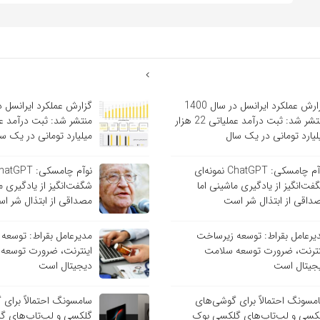
گزارش عملکرد ایرانسل در سال 1400
منتشر شد: ثبت درآمد عملیاتی 22 هزار
لیارد تومانی در یک سال
میلیارد تومانی در یک س
نوآم چامسکی: ChatGPT نمونه‌ای
فت‌انگیز از یادگیری ماشینی اما
شگفت‌انگیز از یادگیری م
داقی از ابتذال شر است
مصداقی از ابتذال شر ا
یرعامل بقراط: توسعه زیرساخت
مدیرعامل بقراط: توسعه
نترنت، ضرورت توسعه سلامت
اینترنت، ضرورت توسعه
جیتال است
دیجیتال است
مسونگ احتمالاً برای گوشی‌های
سامسونگ احتمالاً برای
کسی و لپ‌تاپ‌های گلکسی بوک
گلکسی و لپ‌تاپ‌های گ