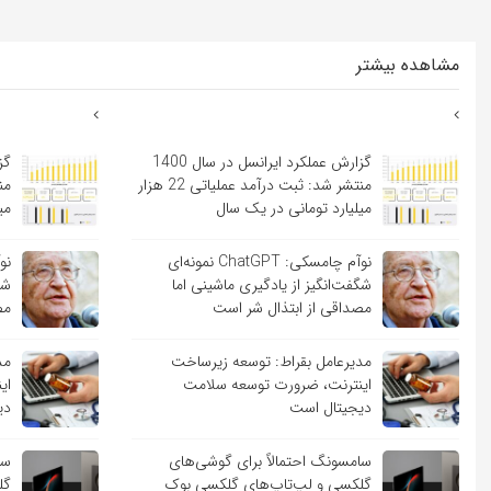
مشاهده بیشتر
گزارش عملکرد ایرانسل در سال 1400
منتشر شد: ثبت درآمد عملیاتی 22 هزار
میلیارد تومانی در یک سال
می
نوآم چامسکی: ChatGPT نمونه‌ای
شگفت‌انگیز از یادگیری ماشینی اما
شگ
مصداقی از ابتذال شر است
مص
مدیرعامل بقراط: توسعه زیرساخت
مد
اینترنت، ضرورت توسعه سلامت
ای
دیجیتال است
دی
سامسونگ احتمالاً برای گوشی‌های
سا
گلکسی و لپ‌تاپ‌های گلکسی بوک
گل