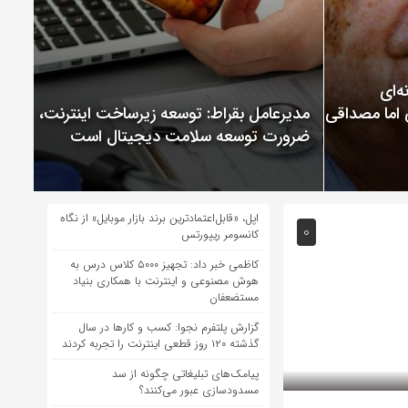
ChatGP نمونه‌ای
 اما مصداقی از
مدیرعامل بقراط: توسعه زیرساخت اینترنت،
ضرورت توسعه سلامت دیجیتال است
اپل، «قابل‌اعتمادترین برند بازار موبایل» از نگاه
0
کانسومر ریپورتس
کاظمی خبر داد: تجهیز ۵۰۰۰ کلاس درس به
هوش مصنوعی و اینترنت با همکاری بنیاد
مستضعفان
گزارش پلتفرم نجوا: کسب و کارها در سال
گذشته ۱۲۰ روز قطعی اینترنت را تجربه کردند
پیامک‌های تبلیغاتی چگونه از سد
مسدودسازی عبور می‌کنند؟