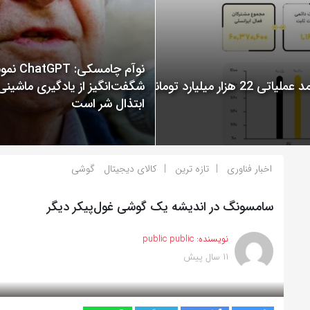
نوآم چامسکی: T
گزارش عملکرد ایرانسل در سال 1400 منتشر شد: ثبت درآمد عملیاتی 22 هزار میلیارد تومانی
شگفت‌انگیز از یادگیری ماشینی
ابتذال شر است
اخبار فناوری
تازه ترین
کالای دیجیتال
گوشی
سامسونگ در اندیشه یک گوشی غول‌پیکر دیگر
نویسنده:
public public
11 سال پیش
بازدید 398