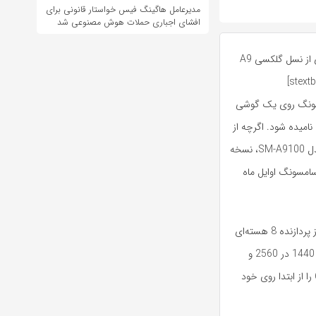
مدیرعامل هاگینگ فیس خواستار قانونی برای
افشای اجباری حملات هوش مصنوعی شد
[stextbox id=”alert”]شرکت سامسونگ قصد دارد گوشی 6 اینچی دیگری از نسل گلکسی A9
سونگ روی یک گوشی
نامیده شود. اگرچه از
دل
SM-A9100
، نسخه
که سامسونگ اوایل ماه
معمولی نمایشگر 6 اینچی با رزولوشن 1080 در 1920 دارد و از پردازنده 8 هسته‌ای
از رزولوشن 1440 در 2560 و
پردازنده‌ای پیشرفته‌تر بهره خواهد برد. این گوشی جدید احتمالا اندروید 6 را از ابتدا روی خود