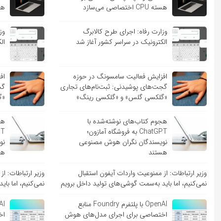
هسته CPU اختصاصی می‌سازد
هسته PU
وزارت رفاه: اجرای طرح کالابرگ
وز
الکترونیک در سراسر کشور آغاز شد
ال
افزایش فعالیت سامسونگ در حوزه
اف
گجت‌های پوشیدنی: ثبت‌نام‌های تجاری
گج
«گلکسی گلس» و «گلکسی رینگ»
«گ
هجوم کتاب‌های نوشته‌شده با
هج
ChatGPT به فروشگاه آمازون؛
نویسندگان نگران هوش مصنوعی
نو
هستند
هس
وزیر ارتباطات: از ممنوعیت واردات آیفون استقبال
وزیر ارتباطات: ا
نمی‌کنیم، اما باید به‌سمت گوشی‌های تولید داخل برویم
نمی‌کنیم، اما با
OpenAI با پلتفرم Foundry منابع
اختصاصی برای اجرای مدل‌های هوش
اخ