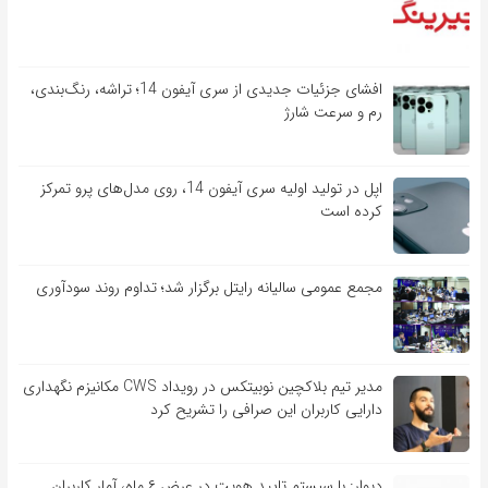
افشای جزئیات جدیدی از سری آیفون 14؛ تراشه، رنگ‌بندی،
رم و سرعت شارژ
اپل در تولید اولیه سری آیفون 14، روی مدل‌های پرو تمرکز
کرده است
مجمع عمومی سالیانه رایتل برگزار شد؛ تداوم روند سودآوری
مدیر تیم بلاکچین نوبیتکس در رویداد CWS مکانیزم نگهداری
دارایی کاربران این صرافی را تشریح کرد
دیوار: با سیستم تایید هویت در عرض ۶ ماه، آمار کاربران