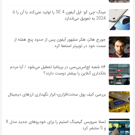
مینگ-چی کو: اپل آیفون SE 4 را تولید نمی‌کند یا آن را تا
2024 به تعویق می‌اندازد
جورج هاتز، هکر مشهور آیفون پس از حدود پنج هفته از
سمت خود در توییتر استعفا کرد
۱۱۴ شعبه اچ‌اس‌بی‌سی در بریتانیا تعطیل می‌شود / آیا مردم
بانکداری آنلاین را بیشتر دوست دارند؟
بررسی کیف‌ پول سخت‌افزاری؛ ابزار نگهداری ارزهای دیجیتال
تسلا سرویس گیمینگ استیم را برای خودروهای جدید مدل X
و S منتشر کرد