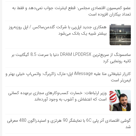
عضو کمیسیون اقتصادی مجلس: قطع اینترنت جواب نمی‌دهد و فقط به
تعداد بیکاران افزوده است
همکاری جدید اپل‌پی با شرکت گلدمن‌ساکس / اپل روزبه‌روز
بیشتر شبیه یک بانک می‌شود
سامسونگ از سریع‌ترین DRAM LPDDR5X دنیا با سرعت 8.5 گیگابیت بر
ثانیه رونمایی کرد
کارزار تبلیغاتی متا علیه iMessage اپل؛ مارک زاکربرگ: واتس‌اپ خیلی بهتر و
ایمن‌تر است
وزیر ارتباطات: خسارت کسب‌وکارهای مجازی برعهده کسانی
است که اغتشاش و آشوب به وجود آورده‌اند
گوشی اقتصادی آنر پلی 6C با نمایشگر 90 هرتزی و اسنپدراگون 480 معرفی
شد