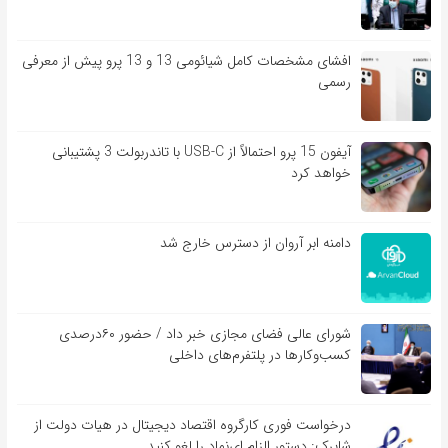
افشای مشخصات کامل شیائومی 13 و 13 پرو پیش از معرفی
رسمی
آیفون 15 پرو احتمالاً از USB-C با تاندربولت 3 پشتیبانی
خواهد کرد
دامنه ابر آروان از دسترس خارج شد
شورای عالی فضای مجازی خبر داد / حضور ۶۰درصدی
کسب‌و‌کارها در پلتفرم‌های داخلی
درخواست فوری کارگروه اقتصاد دیجیتال در هیات دولت از
شاپرک: دستور الزام ای‌نماد را لغو کنید