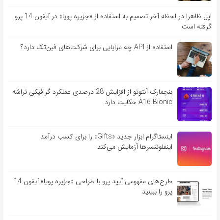
اپل ظاهرا در لحظه آخر تصمیم به استفاده از «جزیره پویا» در آیفون 14 پرو
گرفته است
استفاده از API چه مزایایی برای شرکت‌های فین‌تک دارد؟
بنچمارک آنتوتو از افزایش 28 درصدی عملکرد گرافیکی تراشه
A16 Bionic حکایت دارد
اینستاگرام ابزار جدید «Gifts» را برای کسب درآمد
اینفلوئنسرها آزمایش می‌کند
طرح‌های مفهومی آیپد پرو با طراحی «جزیره پویا» آیفون 14
پرو را ببینید