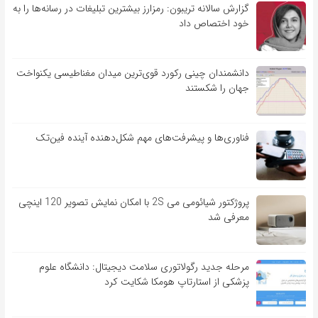
گزارش سالانه تریبون: رمزارز بیشترین تبلیغات در رسانه‌ها را به
خود اختصاص داد
دانشمندان چینی رکورد قوی‌ترین میدان مغناطیسی یکنواخت
جهان را شکستند
فناوری‌ها و پیشرفت‌های مهم شکل‌دهنده آینده فین‌تک
پروژکتور شیائومی می 2S با امکان نمایش تصویر 120 اینچی
معرفی شد
مرحله جدید رگولاتوری سلامت دیجیتال: دانشگاه علوم
پزشکی از استارتاپ هومکا شکایت کرد