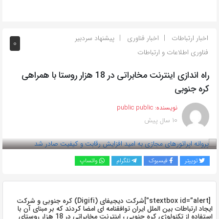
اخبار ارتباطات
اخبار فناوری
پیشنهاد سردبیر
0
فناوری اطلاعات و ارتباطات
راه اندازی اینترنت مخابراتی در 18 هزار روستا با همراهی
کره جنوبی
نویسنده:
public public
10 سال پیش
بازدید 964
توییتر
فیسبوک
تلگرام
واتساپ
[stextbox id=”alert”]شركت دیجیفای (Digifi) كره جنوبی و شركت
ایجاد ارتباطات بین الملل ایران توافقنامه ای امضا كردند كه بر مبنای آن با
استفاده از تكنولوژی كره جنوبی ، اینترنت مخابراتی در 18 هزار روستای