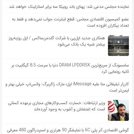
نماینده مجلس مدعی شد: پهنای باند روبیکا سه برابر استارلینک خواهد شد
عضو کمیسیون اقتصادی مجلس: قطع اینترنت جواب نمی‌دهد و فقط به
تعداد بیکاران افزوده است
همکاری جدید اپل‌پی با شرکت گلدمن‌ساکس / اپل روزبه‌روز
بیشتر شبیه یک بانک می‌شود
سامسونگ از سریع‌ترین DRAM LPDDR5X دنیا با سرعت 8.5 گیگابیت بر
ثانیه رونمایی کرد
کارزار تبلیغاتی متا علیه iMessage اپل؛ مارک زاکربرگ: واتس‌اپ خیلی بهتر و
ایمن‌تر است
وزیر ارتباطات: خسارت کسب‌وکارهای مجازی برعهده کسانی
است که اغتشاش و آشوب به وجود آورده‌اند
گوشی اقتصادی آنر پلی 6C با نمایشگر 90 هرتزی و اسنپدراگون 480 معرفی