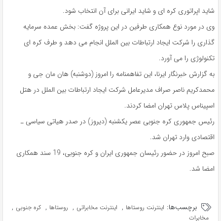
شاید اپراتوری كره ای و شاید ایرانی برای آن انتخاب شود.
وی در مورد نوع همكاری طرفین در این پروژه گفت: بخش عمده سرمایه
گذاری را شركت ایجاد ارتباطات بین الملل انجام می دهد و طرف كره ای
تكنولوژی را می آورد.
به گزارش خبرنگار ایرنا، این تفاهمنامه را امروز (دوشنبه) هان مان جی و
محمدكریم ناصر صراف مدیرعامل شركت ایجاد ارتباطات بین الملل در هتل
اسپیناس پلاس تهران امضا كردند.
رئیس جمهوری كره جنوبی عصر یكشنبه (دیروز) در صدر هیاتی سیاسی ـ
اقتصادی وارد تهران شد.
صبح امروز در حضور رئیسان جمهوری ایران و كره جنوبی، 19 سند همكاری
امضا شد.
برچسب‌ها:
,
,
,
,
اینترنت روستاها
اینترنت مخابراتی
روستاها
کره جنوبی
مخابرات