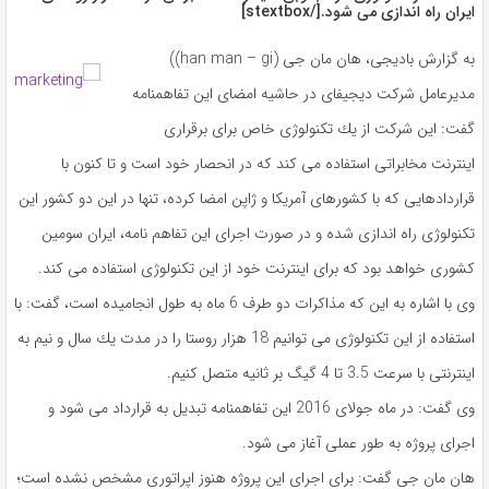
ایران راه اندازی می شود.[/stextbox]
به گزارش بادیجی، هان مان جی (han man – gi))
مدیرعامل شركت دیجیفای در حاشیه امضای این تفاهمنامه
گفت: این شركت از یك تكنولوژی خاص برای برقراری
اینترنت مخابراتی استفاده می كند كه در انحصار خود است و تا كنون با
قراردادهایی كه با كشورهای آمریكا و ژاپن امضا كرده، تنها در این دو كشور این
تكنولوژی راه اندازی شده و در صورت اجرای این تفاهم نامه، ایران سومین
كشوری خواهد بود كه برای اینترنت خود از این تكنولوژی استفاده می كند.
وی با اشاره به این كه مذاكرات دو طرف 6 ماه به طول انجامیده است، گفت: با
استفاده از این تكنولوژی می توانیم 18 هزار روستا را در مدت یك سال و نیم به
اینترنتی با سرعت 3.5 تا 4 گیگ بر ثانیه متصل كنیم.
وی گفت: در ماه جولای 2016 این تفاهمنامه تبدیل به قرارداد می شود و
اجرای پروژه به طور عملی آغاز می شود.
هان مان جی گفت: برای اجرای این پروژه هنوز اپراتوری مشخص نشده است؛