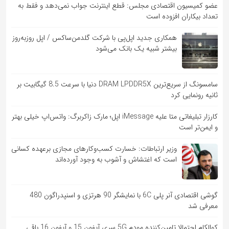
عضو کمیسیون اقتصادی مجلس: قطع اینترنت جواب نمی‌دهد و فقط به
تعداد بیکاران افزوده است
همکاری جدید اپل‌پی با شرکت گلدمن‌ساکس / اپل روزبه‌روز
بیشتر شبیه یک بانک می‌شود
سامسونگ از سریع‌ترین DRAM LPDDR5X دنیا با سرعت 8.5 گیگابیت بر
ثانیه رونمایی کرد
کارزار تبلیغاتی متا علیه iMessage اپل؛ مارک زاکربرگ: واتس‌اپ خیلی بهتر
و ایمن‌تر است
وزیر ارتباطات: خسارت کسب‌وکارهای مجازی برعهده کسانی
است که اغتشاش و آشوب به وجود آورده‌اند
گوشی اقتصادی آنر پلی 6C با نمایشگر 90 هرتزی و اسنپدراگون 480
معرفی شد
کوالکام احتمالا تامین‌کننده مودم 5G سری آیفون 15 و آیفون 16 باقی