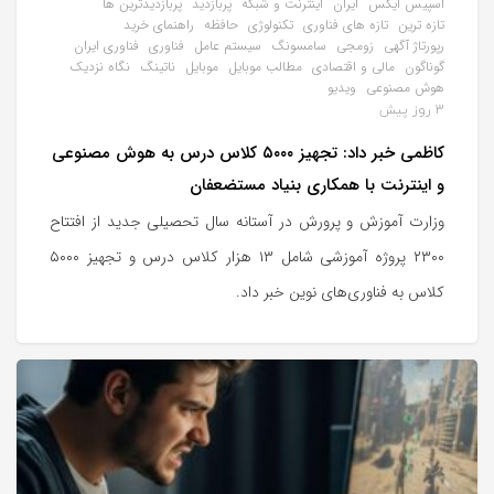
اسپیس ایکس
ایران
اینترنت و شبکه
پربازدید
پربازدیدترین ها
تازه ترین
تازه های فناوری
تکنولوژی
حافظه
راهنمای خرید
رپورتاژ آگهی
زومجی
سامسونگ
سیستم عامل
فناوری
فناوری ایران
گوناگون
مالی و اقتصادی
مطالب موبایل
موبایل
ناتینگ
نگاه نزدیک
هوش مصنوعی
ویدیو
3 روز پیش
کاظمی خبر داد: تجهیز ۵۰۰۰ کلاس درس به هوش مصنوعی
و اینترنت با همکاری بنیاد مستضعفان
وزارت آموزش و پرورش در آستانه سال تحصیلی جدید از افتتاح
۲۳۰۰ پروژه آموزشی شامل ۱۳ هزار کلاس درس و تجهیز ۵۰۰۰
کلاس به فناوری‌های نوین خبر داد.