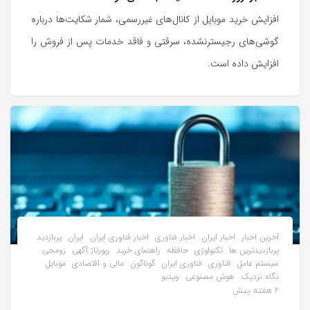
افزایش خرید موبایل از کانال‌های غیررسمی، شمار شکایت‌ها درباره
گوشی‌های رجیسترنشده، سرقتی و فاقد خدمات پس از فروش را
افزایش داده است.
آخرین اخبار
اخبار ایران
اخبار فناوری
اخبار فناوری ایران
ایران
پربازدید
پربازدیدترین ها
تکنولوژی
حافظه
راهنمای خرید
رپورتاژ آگهی
زومجی
سیستم عامل
فناوری
فناوری ایران
گوناگون
مالی و اقتصادی
موبایل
نگاه نزدیک
هوش مصنوعی
ویدیو
2 هفته پیش