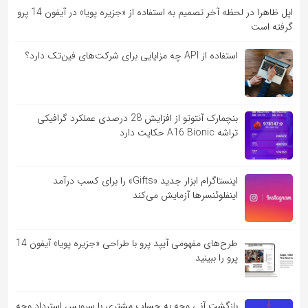
اپل ظاهرا در لحظه آخر تصمیم به استفاده از «جزیره پویا» در آیفون 14 پرو
گرفته است
استفاده از API چه مزایایی برای شرکت‌های فین‌تک دارد؟
بنچمارک آنتوتو از افزایش 28 درصدی عملکرد گرافیکی
تراشه A16 Bionic حکایت دارد
اینستاگرام ابزار جدید «Gifts» را برای کسب درآمد
اینفلوئنسرها آزمایش می‌کند
طرح‌های مفهومی آیپد پرو با طراحی «جزیره پویا» آیفون 14
پرو را ببینید
بازگشت آنی وجه به حساب مشتری با سرویس استرداد وجه