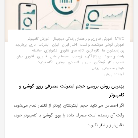
MWC
آموزش فناوری و راهنمای زندگی دیجیتال
آموزش کامپیوتر
آموزش گوشی هوشمند و تبلت
اخبار ایران
ایران
اینترنت
بازی
پربازدید
پربازدیدترین ها
تازه ترین
تازه های فناوری
تکنولوژی
حافظه
راهنمای خرید
رپورتاژ آگهی
زومجی
سیستم عامل
فناوری
فناوری ایران
کسب و کار
گوناگون
مالی و اقتصادی
موبایل
نگاه نزدیک
هوش مصنوعی
ویدیو
1 هفته پیش
بهترین روش بررسی حجم اینترنت مصرفی روی گوشی و
کامپیوتر
اگر احساس می‌کنید حجم اینترنتتان زودتر از انتظار تمام می‌شود،
وقت آن رسیده است مصرف داده را روی گوشی یا کامپیوتر خود،
دقیق‌تر زیر نظر بگیرید.