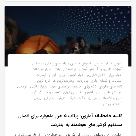
آخرین اخبار
آمازون
آموزش فناوری و راهنمای زندگی دیجیتال
آموزش کامپیوتر
آموزش گوشی هوشمند و تبلت
اخبار ارتباطات
اخبار ایران
اخبار فناوری
اخبار فناوری ایران
ایران
اینترنت
اینترنت و شبکه
بازی
پربازدید
پربازدیدترین ها
تازه ترین
تازه های فناوری
تکنولوژی
حافظه
راهنمای خرید
رپورتاژ آگهی
زومجی
سیستم عامل
علم
فناوری
فناوری ایران
کسب و کار
گوناگون
مالی و اقتصادی
موبایل
نگاه نزدیک
هوش مصنوعی
ویدیو
1 هفته پیش
نقشه جاه‌طلبانه آمازون؛ پرتاب ۵ هزار ماهواره برای اتصال
مستقیم گوشی‌های هوشمند به اینترنت
آمازون می‌خواهد بیش از ۵ هزار ماهواره‌ی ارتباط مستقیم با