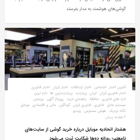
گوشی‌های هوشمند به مدار بفرستد
آخرین اخبار
اجتماعی
اخبار ارتباطات
اخبار ایران
اخبار فناوری
اخبار فناوری ایران
ایران
پربازدید
پربازدیدترین ها
تازه ترین
تازه های فناوری
حافظه
راهنمای خرید
رپورتاژ آگهی
زومجی
سیستم عامل
فناوری
فناوری ایران
گوناگون
مالی و اقتصادی
موبایل
نگاه نزدیک
هوش مصنوعی
ویدیو
2 هفته پیش
هشدار اتحادیه موبایل درباره خرید گوشی از سایت‌های
نامعتبر؛ روزانه ده‌ها شکایت ثبت می‌شود