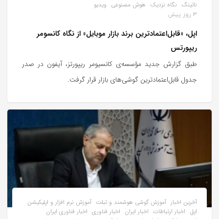
ناتینگ
نگاه نزدیک
هوش مصنوعی
ویدیو
3 روز پیش
اپل، «قابل‌اعتمادترین برند بازار موبایل» از نگاه کانسومر
ریپورتس
طبق گزارش جدید مؤسسه‌ی کانسیومر ریپورتز، آیفون در صدر
جدول قابل‌اعتمادترین گوشی‌های بازار قرار گرفت.
آخرین اخبار
آموزش گوشی هوشمند و تبلت
آموزش نرم افزار و اپلیکیشن
اپل
اخبار ارتباطات
اخبار ایران
اخبار فناوری
اخبار فناوری ایران