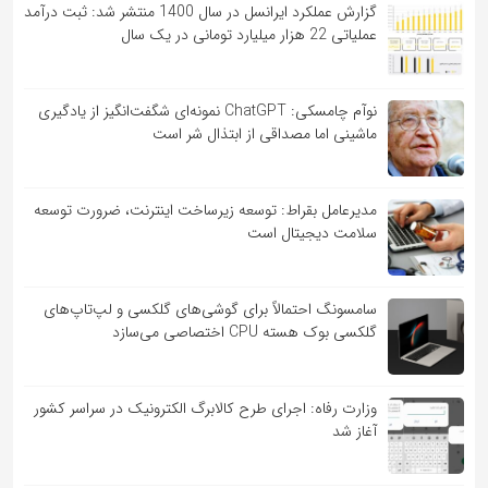
گزارش عملکرد ایرانسل در سال 1400 منتشر شد: ثبت درآمد
عملیاتی 22 هزار میلیارد تومانی در یک سال
نوآم چامسکی: ChatGPT نمونه‌ای شگفت‌انگیز از یادگیری
ماشینی اما مصداقی از ابتذال شر است
مدیرعامل بقراط: توسعه زیرساخت اینترنت، ضرورت توسعه
سلامت دیجیتال است
سامسونگ احتمالاً برای گوشی‌های گلکسی و لپ‌تاپ‌های
گلکسی بوک هسته CPU اختصاصی می‌سازد
وزارت رفاه: اجرای طرح کالابرگ الکترونیک در سراسر کشور
آغاز شد