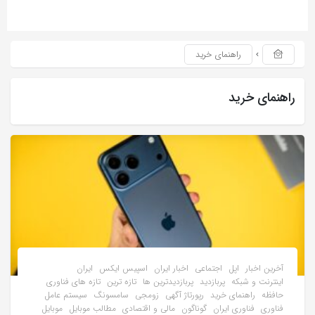
راهنمای خرید
راهنمای خرید
آخرین اخبار
اپل
اجتماعی
اخبار ایران
اسپیس ایکس
ایران
اینترنت و شبکه
پربازدید
پربازدیدترین ها
تازه ترین
تازه های فناوری
حافظه
راهنمای خرید
رپورتاژ آگهی
زومجی
سامسونگ
سیستم عامل
فناوری
فناوری ایران
گوناگون
مالی و اقتصادی
مطالب موبایل
موبایل