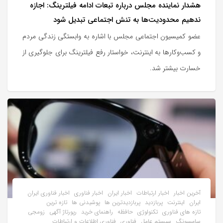
هشدار نماینده مجلس درباره تبعات ادامه فیلترینگ: اجازه
ندهیم محدودیت‌ها به تنش اجتماعی تبدیل شود
عضو کمیسیون اجتماعی مجلس با اشاره به وابستگی زندگی مردم
و کسب‌وکارها به اینترنت، خواستار رفع فیلترینگ برای جلوگیری از
خسارت بیشتر شد.
آخرین اخبار
اخبار ارتباطات
اخبار ایران
اخبار فناوری
اخبار فناوری ایران
ایران
اینترنت
پربازدید
پربازدیدترین ها
پوشیدنی ها
تازه ترین
تازه های فناوری
تکنولوژی
حافظه
راهنمای خرید
رپورتاژ آگهی
زومجی
سامسونگ
سیستم عامل
فناوری
فناوری اطلاعات و ارتباطات