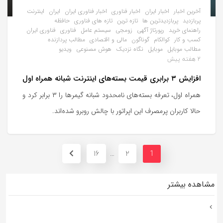
آخرین اخبار
اخبار ایران
اخبار فناوری
اخبار فناوری ایران
ایران
اینترنت
پربازدید
پربازدیدترین ها
تازه ترین
تازه های فناوری
حافظه
راهنمای خرید
رپورتاژ آگهی
زومجی
سیستم عامل
فناوری
فناوری ایران
کسب و کار
کوالکام
گوناگون
مالی و اقتصادی
مطالب پردازنده
مطالب موبایل
موبایل
نگاه نزدیک
هوش مصنوعی
ویدیو
2 هفته پیش
افزایش ۳ برابری قیمت بسته‌های اینترنت شبانه همراه اول
همراه اول، تعرفه بسته‌های نامحدود شبانه گیمرها را ۳ برابر کرد و‌
حالا کاربران پرمصرف این اپراتور با چالش روبرو شده‌اند.
16
2
…
1
مشاهده بیشتر