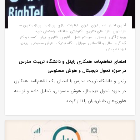
آخرین اخبار
اخبار ایران
ایران
اینترنت
بازی
پربازدید
پربازدیدترین ها
تازه ترین
تازه های فناوری
تکنولوژی
حافظه
راهنمای خرید
رپورتاژ آگهی
زومجی
سیستم عامل
فناوری
فناوری ایران
کسب و کار
گوناگون
مالی و اقتصادی
موبایل
نگاه نزدیک
هوش مصنوعی
ویدیو
1 هفته پیش
امضای تفاهم‌نامه همکاری رایتل و دانشگاه تربیت مدرس
در حوزه تحول دیجیتال و هوش مصنوعی
رایتل و دانشگاه تربیت مدرس با امضای یک تفاهم‌نامه، همکاری
در حوزه تحول دیجیتال، هوش مصنوعی، تحلیل داده و توسعه
فناوری‌های دانش‌بنیان را آغاز کردند.