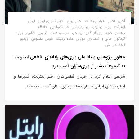
آخرین اخبار
اخبار ارتباطات
اخبار ایران
اخبار فناوری ایران
ایران
اینترنت
بازی
پربازدید
پربازدیدترین ها
تکنولوژی
حافظه
راهنمای خرید
رپورتاژ آگهی
زومجی
سیستم عامل
فناوری
فناوری ایران
گوناگون
مالی و اقتصادی
موبایل
نگاه نزدیک
هوش مصنوعی
ویدیو
1 هفته پیش
معاون پژوهش بنیاد ملی بازی‌های رایانه‌ای: قطعی اینترنت
به گیمرها بیشتر از بازی‌سازان آسیب زد
شریفی اعلام کرد در جریان قطعی‌های اخیر اینترنت، گیمرها و
استریمرهای ایرانی بسیار بیشتر از بازی‌سازان آسیب دیده‌اند.