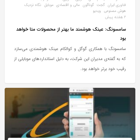
فناوری ایران
گجت
گوناگون
مالی و اقتصادی
موبایل
نگاه نزدیک
هوش مصنوعی
ویدیو
2 هفته پیش
سامسونگ: عینک هوشمند ما بهتر از محصولات متا خواهد
بود
سامسونگ با همکاری گوگل و کوالکام عینک هوشمندی می‌سازد
که به گفته‌ی مدیران این شرکت، به دلیل استانداردهای موبایلی از
رقیب خود برتر خواهد بود.