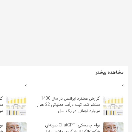
مشاهده بیشتر
گزارش عملکرد ایرانسل در سال 1400
منتشر شد: ثبت درآمد عملیاتی 22 هزار
میلیارد تومانی در یک سال
می
نوآم چامسکی: ChatGPT نمونه‌ای
شگفت‌انگیز از یادگیری ماشینی اما
شگ