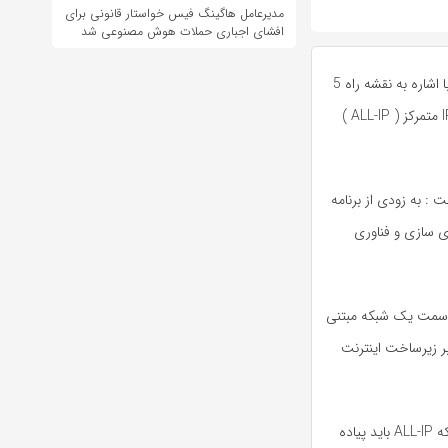
مدیرعامل هاگینگ فیس خواستار قانونی برای
افشای اجباری حملات هوش مصنوعی شد
[stextbox id=”grey”]رسول سرائیان – مدیرعامل شرکت مخابرات ایران- با اشاره به نقشه راه 5
ساله مصوب مخابرات اعلام کرد: تا دوسال آینده شبکه مخابرات مبتنی بر IP متمرکز ( ALL-IP )
 : به زودی از برنامه
ی سازی و فناوری
ه سمت یک شبکه مبتنی
نی بر زیرساخت اینترنت
سرائیان با تاکید براینکه از حوزه شبکه انتظار میرود که در عرض دوسال شبکه ALL-IP باید پیاده