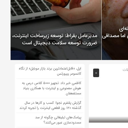
ChatGP نمونه‌ای
 اما مصداقی از
مدیرعامل بقراط: توسعه زیرساخت اینترنت،
ضرورت توسعه سلامت دیجیتال است
اپل، «قابل‌اعتمادترین برند بازار موبایل» از نگاه
طات
0
کانسومر ریپورتس
کاظمی خبر داد: تجهیز ۵۰۰۰ کلاس درس به
هوش مصنوعی و اینترنت با همکاری بنیاد
مستضعفان
گزارش پلتفرم نجوا: کسب و کارها در سال
گذشته ۱۲۰ روز قطعی اینترنت را تجربه کردند
پیامک‌های تبلیغاتی چگونه از سد
مسدودسازی عبور می‌کنند؟