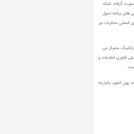
ت های صورت گرفته، شبکه
ش های برنامه تحول
 انسانی مخابرات نیز
: تمام فعالیت های مخابرات ایران در سه شاخه شبکه، IT و مارکتینگ متمرکز می
خش فناوری اطلاعات و
است.
ند پهن کشور، یکپارچه