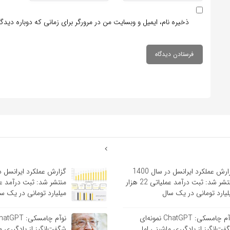
ذخیره نام، ایمیل و وبسایت من در مرورگر برای زمانی که دوباره دید
گزارش عملکرد ایرانسل در سال 1400
منتشر شد: ثبت درآمد عملیاتی 22 هزار
لیارد تومانی در یک سال
میلیارد تومانی در یک س
نوآم چامسکی: ChatGPT نمونه‌ای
فت‌انگیز از یادگیری ماشینی اما
شگفت‌انگیز از یادگیری م