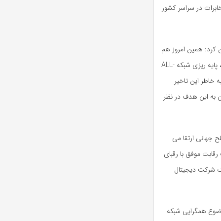
وضعیت شبکه مخابرات در سراسر کشور
ن کرد: همین امروز هم
برای اجرای این پروژه مهم دیر شده است. در شرکت های مهم فناوری دنیا، پایه ریزی شبکه ALL-
 خاطر این تاخیر
ن به این هدف در نظر
ح جهانی ارتقا می
یرساخت رقابت موفق با رقبای
 FMC و تبدیل شدن به یک شرکت دیجیتال
 تاکید بر اینکه بعد از شبکه IPمتمرکز، موضوع همگرایی شبکه