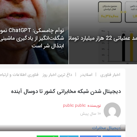
نوآم چامسکی: T
گزارش عملکرد ایرانسل در سال 1400 منتشر شد: ثبت درآمد عملیاتی 22 هزار میلیارد تومانی
شگفت‌انگیز از یادگیری ماشینی
ابتذال شر است
اخبار فناوری
اسلایدر
داغ ترین اخبار روز
فناوری اطلاعات و ارتبا
دیجیتال شدن شبکه مخابراتی کشور تا دوسال آینده
نویسنده:
public public
10 سال پیش
بازدید 977