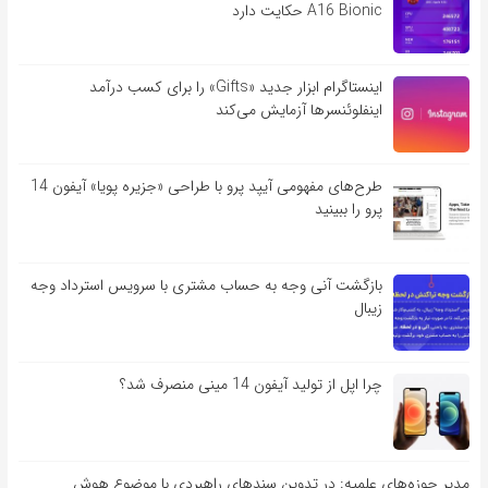
A16 Bionic حکایت دارد
اینستاگرام ابزار جدید «Gifts» را برای کسب درآمد
اینفلوئنسرها آزمایش می‌کند
طرح‌های مفهومی آیپد پرو با طراحی «جزیره پویا» آیفون 14
پرو را ببینید
بازگشت آنی وجه به حساب مشتری با سرویس استرداد وجه
زیبال
چرا اپل از تولید آیفون 14 مینی منصرف شد؟
مدیر حوزه‌های علمیه: در تدوین سندهای راهبردی با موضوع هوش