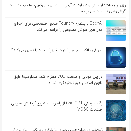
وزیر ارتباطات: از ممنوعیت واردات آیفون استقبال نمی‌کنیم، اما باید به‌سمت
گوشی‌های تولید داخل برویم
OpenAI با پلتفرم Foundry منابع اختصاصی برای اجرای
مدل‌های هوش مصنوعی را فراهم می‌کند
صرافی والکس چطور امنیت کاربران خود را تامین می‌کند؟
در پنل موبایل و صنعت VOD مطرح شد: صداوسیما طبق
قانون اساسی حق تنظیم‌گری ندارد
رقیب چینی ChatGPT از راه رسید؛ شروع آزمایش عمومی
چت‌بات MOSS
ثبت‌نام در دوازدهمین دوره نمایشگاه اینوتکس آغاز شد /