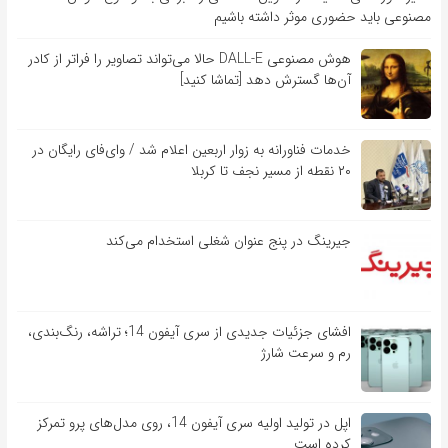
مصنوعی باید حضوری موثر داشته باشیم
هوش مصنوعی DALL-E حالا می‌تواند تصاویر را فراتر از کادر
آن‌ها گسترش دهد [تماشا کنید]
خدمات فناورانه به زوار اربعین اعلام شد / وای‌فای رایگان در
۲۰ نقطه از مسیر نجف تا کربلا
جیرینگ در پنج عنوان شغلی استخدام می‌کند
افشای جزئیات جدیدی از سری آیفون 14؛ تراشه، رنگ‌بندی،
رم و سرعت شارژ
اپل در تولید اولیه سری آیفون 14، روی مدل‌های پرو تمرکز
کرده است