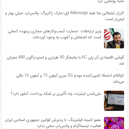
ثانیه رونمایی کرد
کارزار تبلیغاتی متا علیه iMessage اپل؛ مارک زاکربرگ: واتس‌اپ خیلی بهتر و
ایمن‌تر است
وزیر ارتباطات: خسارت کسب‌وکارهای مجازی برعهده کسانی
است که اغتشاش و آشوب به وجود آورده‌اند
گوشی اقتصادی آنر پلی 6C با نمایشگر 90 هرتزی و اسنپدراگون 480 معرفی
شد
کوالکام احتمالا تامین‌کننده مودم 5G سری آیفون 15 و آیفون 16 باقی
می‌ماند
ملی‌شدن اینترنت چه تأثیری بر شبکه پرداخت کشور دارد؟
عضو کمیته فیلترینگ: با پذیرش قوانین جمهوری اسلامی ایران
فعالیت اینستاگرام و واتس‌اپ منعی ندارد