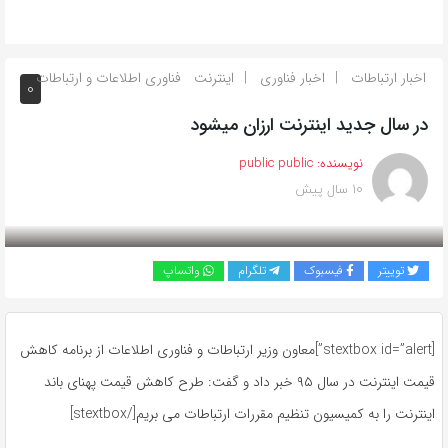
اخبار ارتباطات
اخبار فناوری
اینترنت
فناوری اطلاعات و ارتباطات
0
در سال جدید اینترنت ارزان میشود
نویسنده:
public public
10 سال پیش
بازدید 686
توییتر
فیسبوک
تلگرام
واتساپ
[stextbox id=”alert”]معاون وزیر ارتباطات و فناوری اطلاعات از برنامه کاهش
قیمت اینترنت در سال ۹۵ خبر داد و گفت: طرح کاهش قیمت پهنای باند
اینترنت را به کمیسیون تنظیم مقررات ارتباطات می بریم[/stextbox]