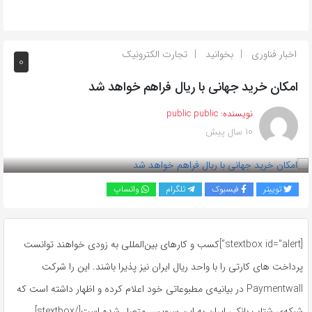
اخبار فناوری
بخوانید
تجارت الکترونیک
0
امکان خرید جهانی با ریال فراهم خواهد شد
نویسنده:
public public
10 سال پیش
بازدید 895
توییتر
فیسبوک
تلگرام
واتساپ
[stextbox id=”alert”]کسب و کارهای بین‌المللی به زودی خواهند توانست
پرداخت های کارتی را با واحد ریال ایران نیز پذیرا باشند. این را شرکت
Paymentwall در بیانیه‌ی مطبوعاتی خود اعلام کرده و اظهار داشته است که
شبکه‌ی شتاب بانکی ایران به این سرویس متصل شده است[/stextbox]