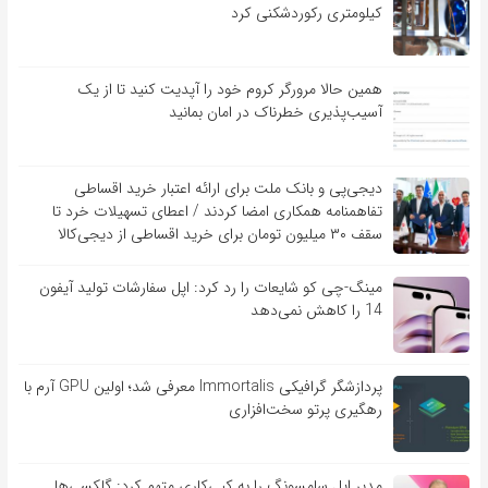
کیلومتری رکوردشکنی کرد
همین حالا مرورگر کروم خود را آپدیت کنید تا از یک
آسیب‌‌‌‌پذیری خطرناک در امان بمانید
دیجی‌پی و بانک ملت برای ارائه اعتبار خرید اقساطی
تفاهم‎نامه همکاری امضا کردند / اعطای تسهیلات خرد تا
سقف ۳۰ میلیون تومان برای خرید اقساطی از دیجی‌کالا
مینگ-چی کو شایعات را رد کرد: اپل سفارشات تولید آیفون
14 را کاهش نمی‌دهد
پردازشگر گرافیکی Immortalis معرفی شد؛ اولین GPU آرم با
رهگیری پرتو سخت‌افزاری
مدیر اپل سامسونگ را به کپی‌کاری متهم کرد: گلکسی‌ها