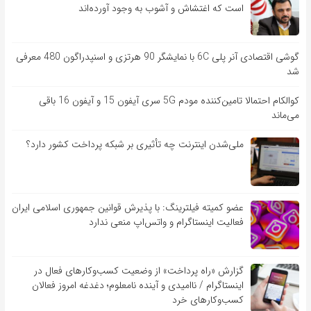
است که اغتشاش و آشوب به وجود آورده‌اند
گوشی اقتصادی آنر پلی 6C با نمایشگر 90 هرتزی و اسنپدراگون 480 معرفی
شد
کوالکام احتمالا تامین‌کننده مودم 5G سری آیفون 15 و آیفون 16 باقی
می‌ماند
ملی‌شدن اینترنت چه تأثیری بر شبکه پرداخت کشور دارد؟
عضو کمیته فیلترینگ: با پذیرش قوانین جمهوری اسلامی ایران
فعالیت اینستاگرام و واتس‌اپ منعی ندارد
گزارش «راه پرداخت» از وضعیت کسب‌وکارهای فعال در
اینستاگرام / ناامیدی و آینده نامعلوم؛ دغدغه امروز فعالان
کسب‌وکارهای خرد