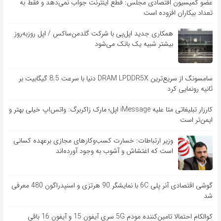
عضو کمیسیون اقتصادی مجلس: قطع اینترنت جواب نمی‌دهد و فقط به
تعداد بیکاران افزوده است
همکاری جدید اپل‌پی با شرکت گلدمن‌ساکس / اپل روزبه‌روز
بیشتر شبیه یک بانک می‌شود
سامسونگ از سریع‌ترین DRAM LPDDR5X دنیا با سرعت 8.5 گیگابیت بر
ثانیه رونمایی کرد
کارزار تبلیغاتی متا علیه iMessage اپل؛ مارک زاکربرگ: واتس‌اپ خیلی بهتر و
ایمن‌تر است
وزیر ارتباطات: خسارت کسب‌وکارهای مجازی برعهده کسانی
است که اغتشاش و آشوب به وجود آورده‌اند
گوشی اقتصادی آنر پلی 6C با نمایشگر 90 هرتزی و اسنپدراگون 480 معرفی
شد
کوالکام احتمالا تامین‌کننده مودم 5G سری آیفون 15 و آیفون 16 باقی