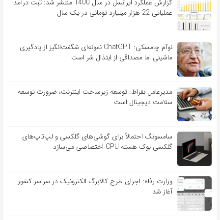
گزارش عملکرد ایرانسل در سال 1400 منتشر شد: ثبت درآمد
عملیاتی 22 هزار میلیارد تومانی در یک سال
نوآم چامسکی: ChatGPT نمونه‌ای شگفت‌انگیز از یادگیری
ماشینی اما مصداقی از ابتذال شر است
مدیرعامل بقراط: توسعه زیرساخت اینترنت، ضرورت توسعه
سلامت دیجیتال است
سامسونگ احتمالاً برای گوشی‌های گلکسی و لپ‌تاپ‌های
گلکسی بوک هسته CPU اختصاصی می‌سازد
وزارت رفاه: اجرای طرح کالابرگ الکترونیک در سراسر کشور
آغاز شد