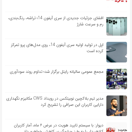
افشای جزئیات جدیدی از سری آیفون 14؛ تراشه، رنگ‌بندی،
رم و سرعت شارژ
اپل در تولید اولیه سری آیفون 14، روی مدل‌های پرو تمرکز
کرده است
مجمع عمومی سالیانه رایتل برگزار شد؛ تداوم روند سودآوری
مدیر تیم بلاکچین نوبیتکس در رویداد CWS مکانیزم نگهداری
دارایی کاربران این صرافی را تشریح کرد
دیوار: با سیستم تایید هویت در عرض ۶ ماه، آمار کاربران
کلاهبردار را به طرز چشمگیری کاهش خواهیم داد