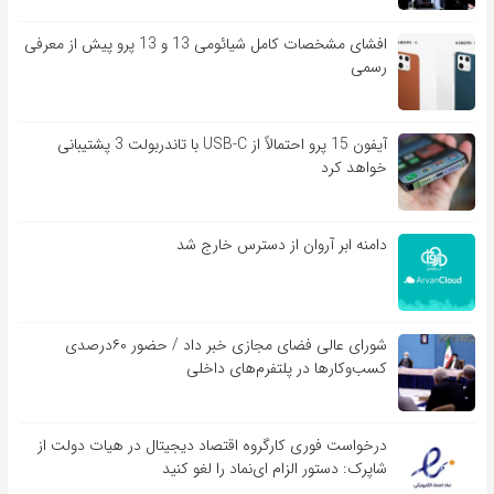
افشای مشخصات کامل شیائومی 13 و 13 پرو پیش از معرفی
رسمی
آیفون 15 پرو احتمالاً از USB-C با تاندربولت 3 پشتیبانی
خواهد کرد
دامنه ابر آروان از دسترس خارج شد
شورای عالی فضای مجازی خبر داد / حضور ۶۰درصدی
کسب‌و‌کارها در پلتفرم‌های داخلی
درخواست فوری کارگروه اقتصاد دیجیتال در هیات دولت از
شاپرک: دستور الزام ای‌نماد را لغو کنید