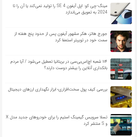
مینگ-چی کو: اپل آیفون SE 4 را تولید نمی‌کند یا آن را تا
2024 به تعویق می‌اندازد
جورج هاتز، هکر مشهور آیفون پس از حدود پنج هفته از
سمت خود در توییتر استعفا کرد
۱۱۴ شعبه اچ‌اس‌بی‌سی در بریتانیا تعطیل می‌شود / آیا مردم
بانکداری آنلاین را بیشتر دوست دارند؟
بررسی کیف‌ پول سخت‌افزاری؛ ابزار نگهداری ارزهای دیجیتال
تسلا سرویس گیمینگ استیم را برای خودروهای جدید مدل X
و S منتشر کرد