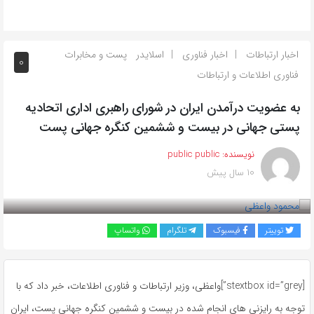
اخبار ارتباطات
اخبار فناوری
اسلایدر
پست و مخابرات
0
فناوری اطلاعات و ارتباطات
به عضویت درآمدن ایران در شورای راهبری اداری اتحادیه
پستی جهانی در بیست و ششمین کنگره جهانی پست
نویسنده:
public public
10 سال پیش
بازدید 733
توییتر
فیسبوک
تلگرام
واتساپ
[stextbox id=”grey”]واعظی، وزیر ارتباطات و فناوری اطلاعات، خبر داد که با
توجه به رایزنی های انجام شده در بیست و ششمین کنگره جهانی پست، ایران