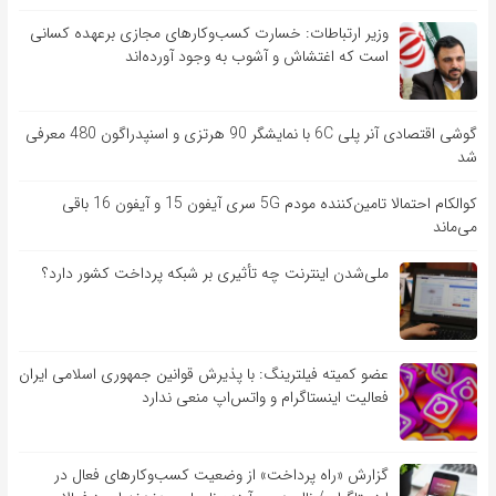
وزیر ارتباطات: خسارت کسب‌وکارهای مجازی برعهده کسانی
است که اغتشاش و آشوب به وجود آورده‌اند
گوشی اقتصادی آنر پلی 6C با نمایشگر 90 هرتزی و اسنپدراگون 480 معرفی
شد
کوالکام احتمالا تامین‌کننده مودم 5G سری آیفون 15 و آیفون 16 باقی
می‌ماند
ملی‌شدن اینترنت چه تأثیری بر شبکه پرداخت کشور دارد؟
عضو کمیته فیلترینگ: با پذیرش قوانین جمهوری اسلامی ایران
فعالیت اینستاگرام و واتس‌اپ منعی ندارد
گزارش «راه پرداخت» از وضعیت کسب‌وکارهای فعال در