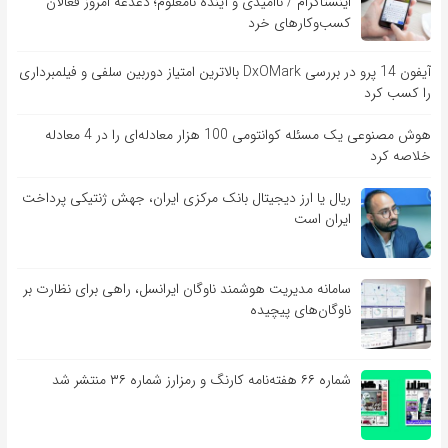
اینستاگرام / ناامیدی و آینده نامعلوم؛ دغدغه امروز فعالان
کسب‌وکارهای خرد
آیفون 14 پرو در بررسی DxOMark بالاترین امتیاز دوربین سلفی و فیلمبرداری
را کسب کرد
هوش مصنوعی یک مسئله کوانتومی 100 هزار معادله‌‎ای را در 4 معادله
خلاصه کرد
ریال یا ارز دیجیتال بانک مرکزی ایران، جهش ژنتیکی پرداخت
ایران است
سامانه مدیریت هوشمند ناوگان ایرانسل، راهی برای نظارت بر
ناوگان‌های پیچیده
شماره ۶۶ هفته‌نامه کارنگ و رمزارز شماره ۳۶ منتشر شد