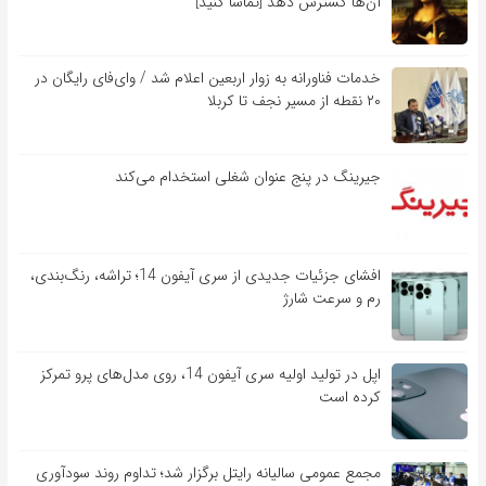
آن‌ها گسترش دهد [تماشا کنید]
خدمات فناورانه به زوار اربعین اعلام شد / وای‌فای رایگان در
۲۰ نقطه از مسیر نجف تا کربلا
جیرینگ در پنج عنوان شغلی استخدام می‌کند
افشای جزئیات جدیدی از سری آیفون 14؛ تراشه، رنگ‌بندی،
رم و سرعت شارژ
اپل در تولید اولیه سری آیفون 14، روی مدل‌های پرو تمرکز
کرده است
مجمع عمومی سالیانه رایتل برگزار شد؛ تداوم روند سودآوری