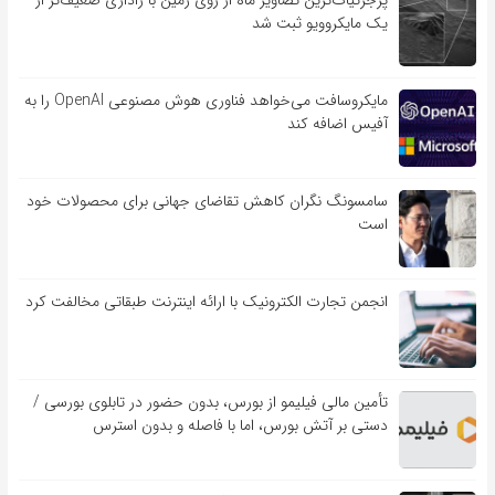
پرجزئیات‌ترین تصاویر ماه از روی زمین با راداری ضعیف‌تر از
یک مایکروویو ثبت شد
مایکروسافت می‌خواهد فناوری هوش مصنوعی OpenAI را به
آفیس اضافه کند
سامسونگ نگران کاهش تقاضای جهانی برای محصولات خود
است
انجمن تجارت الکترونیک با ارائه اینترنت طبقاتی مخالفت کرد
تأمین مالی فیلیمو از بورس، بدون حضور در تابلوی بورسی /
دستی بر آتش بورس، اما با فاصله و بدون استرس