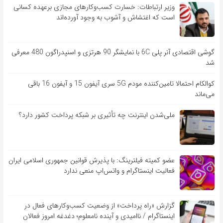
وزیر ارتباطات: خسارت کسب‌وکارهای مجازی برعهده کسانی
است که اغتشاش و آشوب به وجود آورده‌اند
گوشی اقتصادی آنر پلی 6C با نمایشگر 90 هرتزی و اسنپدراگون 480 معرفی
شد
کوالکام احتمالا تامین‌کننده مودم 5G سری آیفون 15 و آیفون 16 باقی
می‌ماند
ملی‌شدن اینترنت چه تأثیری بر شبکه پرداخت کشور دارد؟
عضو کمیته فیلترینگ: با پذیرش قوانین جمهوری اسلامی ایران
فعالیت اینستاگرام و واتس‌اپ منعی ندارد
گزارش «راه پرداخت» از وضعیت کسب‌وکارهای فعال در
اینستاگرام / ناامیدی و آینده نامعلوم؛ دغدغه امروز فعالان