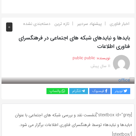
اخبار فناوری
پیشنهاد سردبیر
تازه ترین
دسته‌بندی نشده
0
بایدها و نبایدهای شبکه های اجتماعی در فرهنگسرای
فناوری اطلاعات
نویسنده:
public public
11 سال پیش
بازدید 568
توییتر
فیسبوک
تلگرام
واتساپ
[stextbox id=”grey”]نشست نقد و بررسی شبکه های اجتماعی با عنوان
«بایدها و نبایدها» توسط فرهنگسرای فناوری اطلاعات برگزار می شود.
[/stextbox]