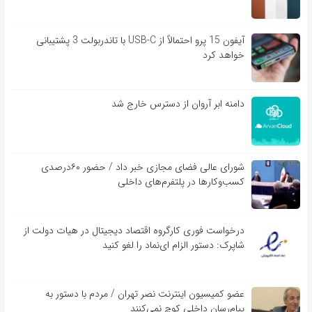
آیفون 15 پرو احتمالاً از USB-C با تاندربولت 3 پشتیبانی
خواهد کرد
دامنه ابر آروان از دسترس خارج شد
شورای عالی فضای مجازی خبر داد / حضور ۶۰درصدی
کسب‌و‌کارها در پلتفرم‌های داخلی
درخواست فوری کارگروه اقتصاد دیجیتال در هیات دولت از
شاپرک: دستور الزام ای‌نماد را لغو کنید
عضو کمیسیون اینترنت نصر تهران / مردم با دستور به
پیام‌رسان داخلی کوچ نمی‌کنند