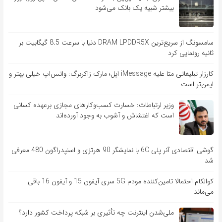
بیشتر شبیه یک بانک می‌شود
سامسونگ از سریع‌ترین DRAM LPDDR5X دنیا با سرعت 8.5 گیگابیت بر
ثانیه رونمایی کرد
کارزار تبلیغاتی متا علیه iMessage اپل؛ مارک زاکربرگ: واتس‌اپ خیلی بهتر و
ایمن‌تر است
وزیر ارتباطات: خسارت کسب‌وکارهای مجازی برعهده کسانی
است که اغتشاش و آشوب به وجود آورده‌اند
گوشی اقتصادی آنر پلی 6C با نمایشگر 90 هرتزی و اسنپدراگون 480 معرفی
شد
کوالکام احتمالا تامین‌کننده مودم 5G سری آیفون 15 و آیفون 16 باقی
می‌ماند
ملی‌شدن اینترنت چه تأثیری بر شبکه پرداخت کشور دارد؟