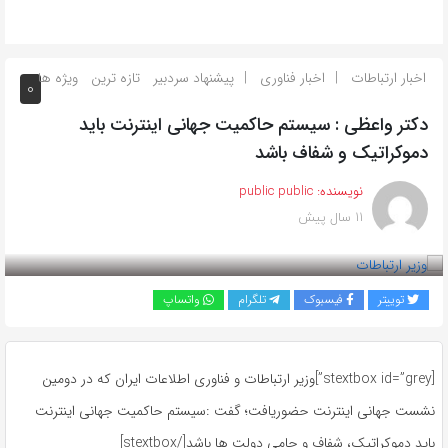
اخبار ارتباطات
اخبار فناوری
پیشنهاد سردبیر
تازه ترین
ویژه ها
0
دکتر واعظی : سیستم حاکمیت جهانی اینترنت باید
دموکراتیک و شفاف باشد
نویسنده:
public public
11 سال پیش
بازدید 1165
توییتر
فیسبوک
تلگرام
واتساپ
[stextbox id=”grey”]وزیر ارتباطات و فناوری اطلاعات ایران که در دومین
نشست جهانی اینترنت حضوریافت؛ گفت :‌سیستم حاکمیت جهانی اینترنت
باید دموکراتیک، شفاف و حامی دولت ها باشد[/stextbox]