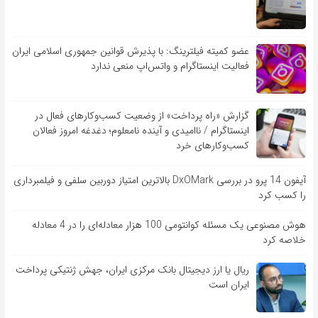
عضو کمیته فیلترینگ: با پذیرش قوانین جمهوری اسلامی ایران
فعالیت اینستاگرام و واتس‌اپ منعی ندارد
گزارش «راه پرداخت» از وضعیت کسب‌وکارهای فعال در
اینستاگرام / ناامیدی و آینده نامعلوم؛ دغدغه امروز فعالان
کسب‌وکارهای خرد
آیفون 14 پرو در بررسی DxOMark بالاترین امتیاز دوربین سلفی و فیلمبرداری
را کسب کرد
هوش مصنوعی یک مسئله کوانتومی 100 هزار معادله‌‎ای را در 4 معادله
خلاصه کرد
ریال یا ارز دیجیتال بانک مرکزی ایران، جهش ژنتیکی پرداخت
ایران است