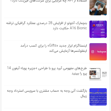
استفاده از API چه مزایایی برای شرکت‌های فین‌تک دارد؟
بنچمارک آنتوتو از افزایش 28 درصدی عملکرد گرافیکی تراشه
A16 Bionic حکایت دارد
اینستاگرام ابزار جدید «Gifts» را برای کسب درآمد
اینفلوئنسرها آزمایش می‌کند
طرح‌های مفهومی آیپد پرو با طراحی «جزیره پویا» آیفون 14
پرو را ببینید
بازگشت آنی وجه به حساب مشتری با سرویس استرداد وجه
زیبال