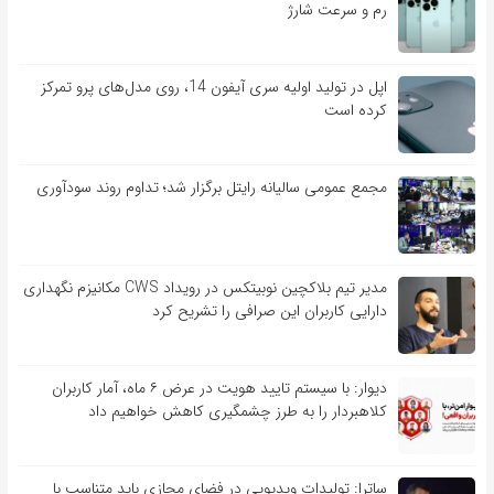
رم و سرعت شارژ
اپل در تولید اولیه سری آیفون 14، روی مدل‌های پرو تمرکز
کرده است
مجمع عمومی سالیانه رایتل برگزار شد؛ تداوم روند سودآوری
مدیر تیم بلاکچین نوبیتکس در رویداد CWS مکانیزم نگهداری
دارایی کاربران این صرافی را تشریح کرد
دیوار: با سیستم تایید هویت در عرض ۶ ماه، آمار کاربران
کلاهبردار را به طرز چشمگیری کاهش خواهیم داد
ساترا: تولیدات ویدیویی در فضای مجازی باید متناسب با