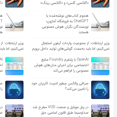
«گلکسی گلس» و «گلکسی رینگ»
«گ
هجوم کتاب‌های نوشته‌شده با
هج
ChatGPT به فروشگاه آمازون؛
نویسندگان نگران هوش مصنوعی
نو
هستند
هس
وزیر ارتباطات: از ممنوعیت واردات آیفون استقبال
وزیر ارتباطات: ا
نمی‌کنیم، اما باید به‌سمت گوشی‌های تولید داخل برویم
نمی‌کنیم، اما با
OpenAI با پلتفرم Foundry منابع
اختصاصی برای اجرای مدل‌های هوش
اخ
مصنوعی را فراهم می‌کند
مص
صرافی والکس چطور امنیت کاربران خود
صر
را تامین می‌کند؟
را
در پنل موبایل و صنعت VOD مطرح شد:
صداوسیما طبق قانون اساسی حق
صد