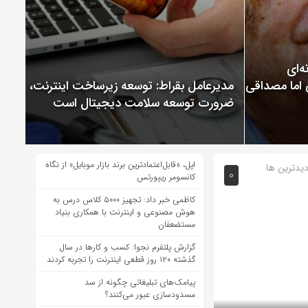
ChatGP نمونه‌ای
 اما مصداقی از
مدیرعامل بقراط: توسعه زیرساخت اینترنت،
ضرورت توسعه سلامت دیجیتال است
اپل، «قابل‌اعتمادترین برند بازار موبایل» از نگاه
دیدترین ها
0
کانسومر ریپورتس
کاظمی خبر داد: تجهیز ۵۰۰۰ کلاس درس به
هوش مصنوعی و اینترنت با همکاری بنیاد
مستضعفان
گزارش پلتفرم نجوا: کسب و کارها در سال
گذشته ۱۲۰ روز قطعی اینترنت را تجربه کردند
پیامک‌های تبلیغاتی چگونه از سد
مسدودسازی عبور می‌کنند؟