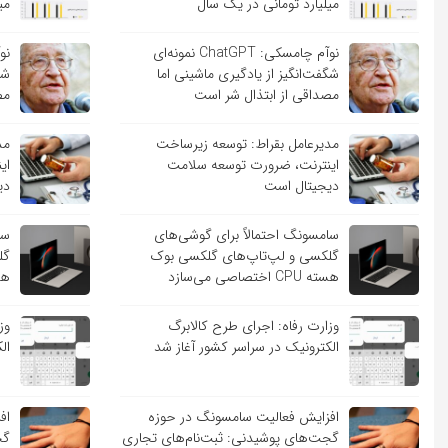
میلیارد تومانی در یک سال
می
نوآم چامسکی: ChatGPT نمونه‌ای
شگفت‌انگیز از یادگیری ماشینی اما
شگ
مصداقی از ابتذال شر است
مص
مدیرعامل بقراط: توسعه زیرساخت
مد
اینترنت، ضرورت توسعه سلامت
ای
دیجیتال است
دی
سامسونگ احتمالاً برای گوشی‌های
سا
گلکسی و لپ‌تاپ‌های گلکسی بوک
گل
هسته CPU اختصاصی می‌سازد
هسته PU
وزارت رفاه: اجرای طرح کالابرگ
وز
الکترونیک در سراسر کشور آغاز شد
ال
افزایش فعالیت سامسونگ در حوزه
اف
گجت‌های پوشیدنی: ثبت‌نام‌های تجاری
گج