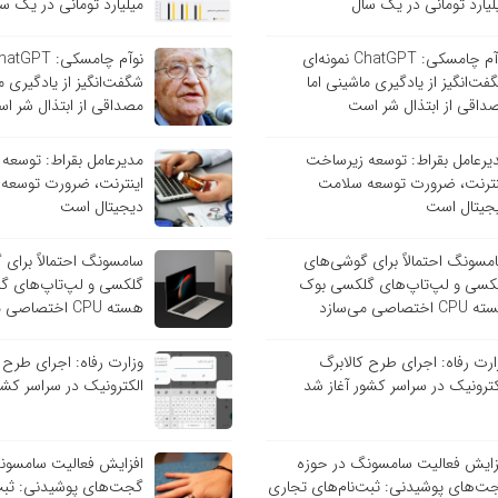
لیارد تومانی در یک سال
میلیارد تومانی در یک س
نوآم چامسکی: ChatGPT نمونه‌ای
فت‌انگیز از یادگیری ماشینی اما
شگفت‌انگیز از یادگیری م
داقی از ابتذال شر است
مصداقی از ابتذال شر ا
یرعامل بقراط: توسعه زیرساخت
مدیرعامل بقراط: توسعه
نترنت، ضرورت توسعه سلامت
اینترنت، ضرورت توسعه
جیتال است
دیجیتال است
مسونگ احتمالاً برای گوشی‌های
سامسونگ احتمالاً برای
کسی و لپ‌تاپ‌های گلکسی بوک
گلکسی و لپ‌تاپ‌های گ
C اختصاصی می‌سازد
هسته CPU اختصاصی می‌سازد
ارت رفاه: اجرای طرح کالابرگ
وزارت رفاه: اجرای طرح 
کترونیک در سراسر کشور آغاز شد
الکترونیک در سراسر کشو
زایش فعالیت سامسونگ در حوزه
افزایش فعالیت سامسون
ت‌های پوشیدنی: ثبت‌نام‌های تجاری
گجت‌های پوشیدنی: ثبت‌