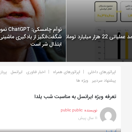
نوآم چامسکی: T
گزارش عملکرد ایرانسل در سال 1400 منتشر شد: ثبت درآمد عملیاتی 22 هزار میلیارد تومانی
شگفت‌انگیز از یادگیری ماشینی
ابتذال شر است
اپراتورهای داخلی
اپراتورهای همراه
اخبار فناوری
ایرانسل
پرباز
پیشنهاد سردبیر
ویژه ها
تعرفه ویژه ایرانسل به مناسبت شب یلدا
نویسنده:
public public
11 سال پیش
بازدید 957