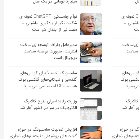
ال
میلیارد تومانی در یک سال
نوآم چامسکی: ChatGPT نمونه‌ای
نوآم چامسکی: ChatGPT نمونه‌ای
اشینی اما
شگفت‌انگیز از یادگیری ماشینی اما
ست
مصداقی از ابتذال شر است
 زیرساخت
مدیرعامل بقراط: توسعه زیرساخت
 سلامت
اینترنت، ضرورت توسعه سلامت
دیجیتال است
 گوشی‌های
سامسونگ احتمالاً برای گوشی‌های
لکسی بوک
گلکسی و لپ‌تاپ‌های گلکسی بوک
هسته CPU اختصاصی می‌سازد
کالابرگ
وزارت رفاه: اجرای طرح کالابرگ
ر آغاز شد
الکترونیک در سراسر کشور آغاز شد
گ در حوزه
افزایش فعالیت سامسونگ در حوزه
نام‌های تجاری
گجت‌های پوشیدنی: ثبت‌نام‌های تجاری