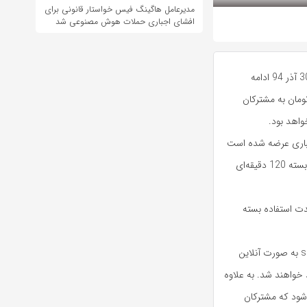
مدیرعامل هاگینگ فیس خواستار قانونی برای
افشای اجباری حملات هوش مصنوعی شد
خبرگزاری بادیجی _ به گزارش روابط عمومی ایرانسل، در این طرح که تا 30 آذر 94 ادامه
ومان به مشترکان
عتباری عرضه شده است
که شامل بسته 30 دقیقه‌ای 500 تومانی، بسته 60 دقیقه‌ای 900 تومانی، بسته 120 دقیقه‌ای
وجه به مدت استفاده بسته
همچنین تمامی مشترکانی که تا 30 آذر با مراجعه به نشانی sim.irancell.ir به صورت آنلاین
 بهره‌مند خواهند شد. به علاوه
شود که مشترکان