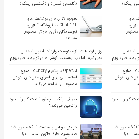
ی رینگ»
«گلکسی گلس» و «گلکسی رینگ»
ده با
هجوم کتاب‌های نوشته‌شده با
 آمازون؛
ChatGPT به فروشگاه آمازون؛
 مصنوعی
نویسندگان نگران هوش مصنوعی
هستند
ن استقبال
وزیر ارتباطات: از ممنوعیت واردات آیفون استقبال
لید داخل برویم
نمی‌کنیم، اما باید به‌سمت گوشی‌های تولید داخل برویم
OpenAI با پلتفرم Foundry منابع
OpenAI با پلتفرم Foundry منابع
مدل‌های هوش
اختصاصی برای اجرای مدل‌های هوش
د
مصنوعی را فراهم می‌کند
ت کاربران خود
صرافی والکس چطور امنیت کاربران خود
را تامین می‌کند؟
در پنل موبایل و صنعت VOD مطرح شد:
در پنل موبایل و صنعت VOD مطرح شد:
ساسی حق
صداوسیما طبق قانون اساسی حق