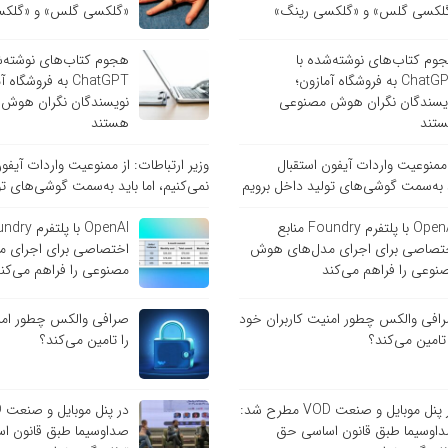
لکسی گلس» و «گلکسی رینگ»
«گلکسی گلس» و «گلکس
وم کتاب‌های نوشته‌شده با
هجوم کتاب‌های نوشته‌ش
ChatGPT به فروشگاه آمازون؛
ChatGPT به فروشگاه
یسندگان نگران هوش مصنوعی
نویسندگان نگران هوش
تند
هستند
ز ممنوعیت واردات آیفون استقبال
وزیر ارتباطات: از ممنوعیت واردات آیفو
ید به‌سمت گوشی‌های تولید داخل برویم
نمی‌کنیم، اما باید به‌سمت گوشی‌های تو
OpenAI با پلتفرم Foundry منابع
تصاصی برای اجرای مدل‌های هوش
اختصاصی برای اجرای 
نوعی را فراهم می‌کند
مصنوعی را فراهم می‌کن
افی والکس چطور امنیت کاربران خود
صرافی والکس چطور امنی
 تامین می‌کند؟
را تامین می‌کند؟
در پنل موبایل و صنعت VOD مطرح شد:
اوسیما طبق قانون اساسی حق
صداوسیما طبق قانون ا