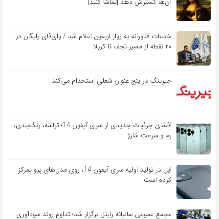
آن‌ها گسترش دهد [تماشا کنید]
خدمات فناورانه به زوار اربعین اعلام شد / وای‌فای رایگان در
۲۰ نقطه از مسیر نجف تا کربلا
جیرینگ در پنج عنوان شغلی استخدام می‌کند
افشای جزئیات جدیدی از سری آیفون 14؛ تراشه، رنگ‌بندی،
رم و سرعت شارژ
اپل در تولید اولیه سری آیفون 14، روی مدل‌های پرو تمرکز
کرده است
مجمع عمومی سالیانه رایتل برگزار شد؛ تداوم روند سودآوری