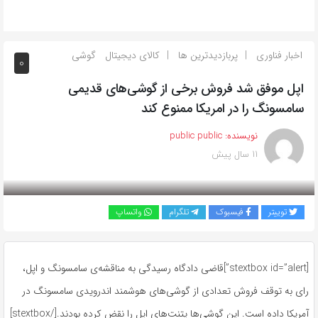
اخبار فناوری
پربازدیدترین ها
کالای دیجیتال
گوشی
0
اپل موفق شد فروش برخی از گوشی‌های قدیمی
سامسونگ را در امریکا ممنوع کند
نویسنده:
public public
11 سال پیش
بازدید 736
توییتر
فیسبوک
تلگرام
واتساپ
[stextbox id=”alert”]قاضی دادگاه رسیدگی به مناقشه‌ی سامسونگ و اپل،
رای به توقف فروش تعدادی از گوشی‌های هوشمند اندرویدی سامسونگ در
آمریکا داده است. این گوشی‌ها پتنت‌های اپل را نقض کرده بودند.[/stextbox]