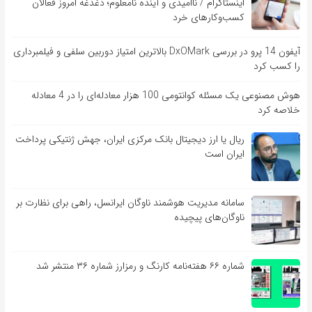
اینستاگرام / ناامیدی و آینده نامعلوم؛ دغدغه امروز فعالان
کسب‌وکارهای خرد
آیفون 14 پرو در بررسی DxOMark بالاترین امتیاز دوربین سلفی و فیلمبرداری
را کسب کرد
هوش مصنوعی یک مسئله کوانتومی 100 هزار معادله‌‎ای را در 4 معادله
خلاصه کرد
ریال یا ارز دیجیتال بانک مرکزی ایران، جهش ژنتیکی پرداخت
ایران است
سامانه مدیریت هوشمند ناوگان ایرانسل، راهی برای نظارت بر
ناوگان‌های پیچیده
شماره ۶۶ هفته‌نامه کارنگ و رمزارز شماره ۳۶ منتشر شد