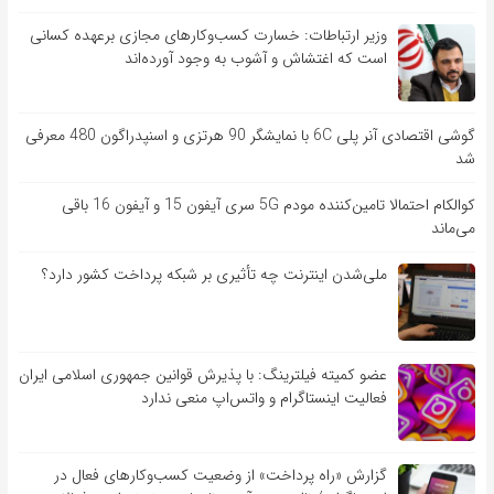
وزیر ارتباطات: خسارت کسب‌وکارهای مجازی برعهده کسانی
است که اغتشاش و آشوب به وجود آورده‌اند
گوشی اقتصادی آنر پلی 6C با نمایشگر 90 هرتزی و اسنپدراگون 480 معرفی
شد
کوالکام احتمالا تامین‌کننده مودم 5G سری آیفون 15 و آیفون 16 باقی
می‌ماند
ملی‌شدن اینترنت چه تأثیری بر شبکه پرداخت کشور دارد؟
عضو کمیته فیلترینگ: با پذیرش قوانین جمهوری اسلامی ایران
فعالیت اینستاگرام و واتس‌اپ منعی ندارد
گزارش «راه پرداخت» از وضعیت کسب‌وکارهای فعال در