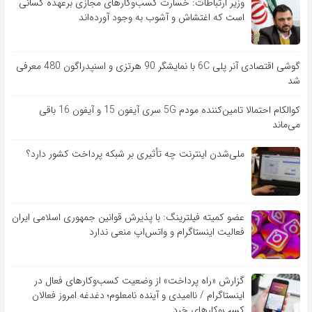
وزیر ارتباطات: خسارت کسب‌وکارهای مجازی برعهده کسانی
است که اغتشاش و آشوب به وجود آورده‌اند
گوشی اقتصادی آنر پلی 6C با نمایشگر 90 هرتزی و اسنپدراگون 480 معرفی
شد
کوالکام احتمالا تامین‌کننده مودم 5G سری آیفون 15 و آیفون 16 باقی
می‌ماند
ملی‌شدن اینترنت چه تأثیری بر شبکه پرداخت کشور دارد؟
عضو کمیته فیلترینگ: با پذیرش قوانین جمهوری اسلامی ایران
فعالیت اینستاگرام و واتس‌اپ منعی ندارد
گزارش «راه پرداخت» از وضعیت کسب‌وکارهای فعال در
اینستاگرام / ناامیدی و آینده نامعلوم؛ دغدغه امروز فعالان
کسب‌وکارهای خرد