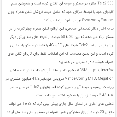
Tele2 500 مغازه در مسکو و حومه آن افتتاح کرده است و همچنین سیم
کارتهای خود را توسط شرکای خود که شامل خرده فروشان تلفن همراه چون
Euroset و Svyaznoi نیز می شود عرضه می کند.
بنا به اخبار دفاتر نمایندگی میانجی، این اپراتور تلفن همراه چهار تعرفه را در
مسکو ارائه می دهد که بین 20 تا 50 درصد از تعرفه های سه اپراتور دیگر
ارزان تر می باشد. Tele2 شبکه های 3G و 4G را فقط در مسکو راه اندازی
کرده است و این بدین معناست که این امکانات فقط برای کاربران تلفن های
همراه هوشمند در دسترس خواهند بود.
Interfax به نقل از AC&M مشاور داد و ستد، گزارش داد که در نه ماه اخیر
MTS، MegaFon و VimpelCom سرویس موردنیاز 41.2 میلیون مشتری در
پایتخت روسیه و حومه آن را تامین کرده اند. بنابراین Tele2 در حال حاضر
فقط 2.43 درصد از بازار را به خود اختصاص داده است.
تحلیل های آماری در ابتدای سال جاری پیش بینی کرد که Tele2 می تواند
بالغ بر 20 درصد از بازار مشترکین تلفن همراه در مسکو را طی سه سال آینده