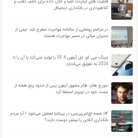
قابلیت ‏های اینترنت اشیا و کلان‏ داده برای کشف تقلب و
کلاهبرداری در بانکداری دیجیتال
در مراسم رونمایی از سالنامه مهاجرت مطرح شد: نیمی از
مدیران میانی در مسیر مهاجرت هستند
مینگ-چی کو: اپل آیفون SE 4 را تولید نمی‌کند یا آن را تا
2024 به تعویق می‌اندازد
جورج هاتز، هکر مشهور آیفون پس از حدود پنج هفته از
سمت خود در توییتر استعفا کرد
۱۱۴ شعبه اچ‌اس‌بی‌سی در بریتانیا تعطیل می‌شود / آیا مردم
بانکداری آنلاین را بیشتر دوست دارند؟