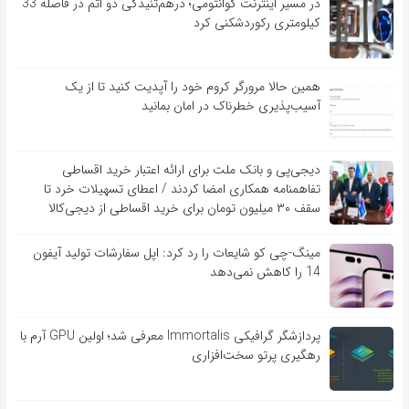
در مسیر اینترنت کوانتومی؛ درهم‌تنیدگی دو اتم در فاصله 33
کیلومتری رکوردشکنی کرد
همین حالا مرورگر کروم خود را آپدیت کنید تا از یک
آسیب‌‌‌‌پذیری خطرناک در امان بمانید
دیجی‌پی و بانک ملت برای ارائه اعتبار خرید اقساطی
تفاهم‎نامه همکاری امضا کردند / اعطای تسهیلات خرد تا
سقف ۳۰ میلیون تومان برای خرید اقساطی از دیجی‌کالا
مینگ-چی کو شایعات را رد کرد: اپل سفارشات تولید آیفون
14 را کاهش نمی‌دهد
پردازشگر گرافیکی Immortalis معرفی شد؛ اولین GPU آرم با
رهگیری پرتو سخت‌افزاری