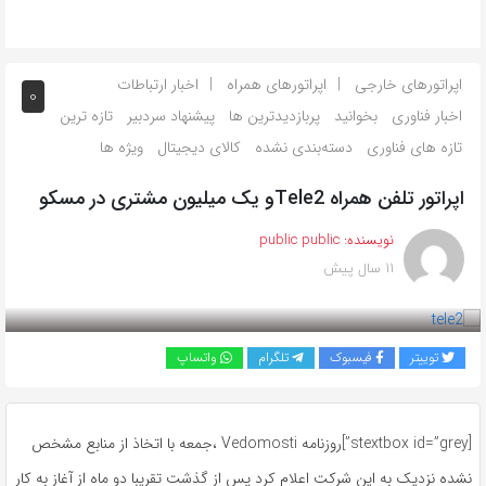
اپراتورهای خارجی
اپراتورهای همراه
اخبار ارتباطات
0
اخبار فناوری
بخوانید
پربازدیدترین ها
پیشنهاد سردبیر
تازه ترین
تازه های فناوری
دسته‌بندی نشده
کالای دیجیتال
ویژه ها
اپراتور تلفن همراه Tele2و یک میلیون مشتری در مسکو
نویسنده:
public public
11 سال پیش
بازدید 766
توییتر
فیسبوک
تلگرام
واتساپ
[stextbox id=”grey”]روزنامه Vedomosti ،جمعه با اتخاذ از منابع مشخص
نشده نزدیک به این شرکت اعلام کرد پس از گذشت تقریبا دو ماه از آغاز به کار