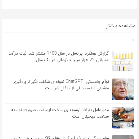
مشاهده بیشتر
گزارش عملکرد ایرانسل در سال 1400 منتشر شد: ثبت درآمد
عملیاتی 22 هزار میلیارد تومانی در یک سال
نوآم چامسکی: ChatGPT نمونه‌ای شگفت‌انگیز از یادگیری
ماشینی اما مصداقی از ابتذال شر است
مدیرعامل بقراط: توسعه زیرساخت اینترنت، ضرورت توسعه
سلامت دیجیتال است
سامسونگ احتمالاً برای گوشی‌های گلکسی و لپ‌تاپ‌های