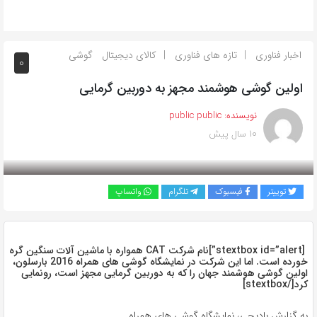
اخبار فناوری
تازه های فناوری
کالای دیجیتال
گوشی
0
اولین گوشی هوشمند مجهز به دوربین گرمایی
نویسنده:
public public
10 سال پیش
بازدید 174
توییتر
فیسبوک
تلگرام
واتساپ
[stextbox id=”alert”]نام شرکت CAT همواره با ماشین آلات سنگین گره
خورده است. اما این شرکت در نمایشگاه گوشی های همراه 2016 بارسلون،
اولین گوشی هوشمند جهان را که به دوربین گرمایی مجهز است، رونمایی
کرد[/stextbox]
به گزارش بادیجی، نمایشگاه گوشی های همراه