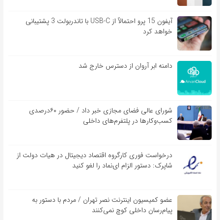
آیفون 15 پرو احتمالاً از USB-C با تاندربولت 3 پشتیبانی
خواهد کرد
دامنه ابر آروان از دسترس خارج شد
شورای عالی فضای مجازی خبر داد / حضور ۶۰درصدی
کسب‌و‌کارها در پلتفرم‌های داخلی
درخواست فوری کارگروه اقتصاد دیجیتال در هیات دولت از
شاپرک: دستور الزام ای‌نماد را لغو کنید
عضو کمیسیون اینترنت نصر تهران / مردم با دستور به
پیام‌رسان داخلی کوچ نمی‌کنند