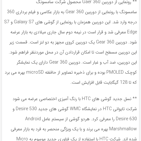
** رونمایی از دوربین Gaer 360 محصول شرکت سامسونگ
سامسونگ با رونمایی از دوربین Gear 360 به بازار عکاسی و فیلم برداری 360
درجه وارد شد. این دوربین همزمان با رونمایی از گوشی های Galaxy S7 و S7
Edge معرفی شد و قرار است در نیمه دوم سال جاری میلادی به بازار عرضه
شود. دوربین Gear 360 یک دوربین کروی مجهز به دو لنز است. قسمت زیر
این دوربین مسطح است تا امکان قراردادن آن در محل موردنظر فراهم شود.
این دوربین، ضد آب و غبار است. دوربین Gear 360 دارای یک نمایشگر
کوچک PMOLED بوده و برای ذخیره تصاویر از حافظه microSD بهره می برد
که تا 128 گیگابایت قابل افزایش است.
** نسل جدید گوشی های HTC با رنگ آمیزی اختصاصی عرضه می شود
شرکت تایوانی HTC در نمایشگاه WMC گوشی های جدید Desire 530 و
Desire 630 را معرفی کرد. هردو گوشی از سیستم عامل Android
Marshmallow بهره می برند و با یک ویژگی منحصر به فرد به بازار معرفی
شده اند. شرکت HTC با استفاده از یک فناوری جدید موسوم به Micro