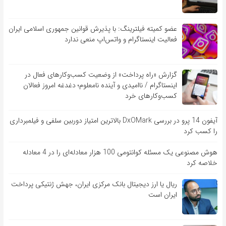
عضو کمیته فیلترینگ: با پذیرش قوانین جمهوری اسلامی ایران
فعالیت اینستاگرام و واتس‌اپ منعی ندارد
گزارش «راه پرداخت» از وضعیت کسب‌وکارهای فعال در
اینستاگرام / ناامیدی و آینده نامعلوم؛ دغدغه امروز فعالان
کسب‌وکارهای خرد
آیفون 14 پرو در بررسی DxOMark بالاترین امتیاز دوربین سلفی و فیلمبرداری
را کسب کرد
هوش مصنوعی یک مسئله کوانتومی 100 هزار معادله‌‎ای را در 4 معادله
خلاصه کرد
ریال یا ارز دیجیتال بانک مرکزی ایران، جهش ژنتیکی پرداخت
ایران است