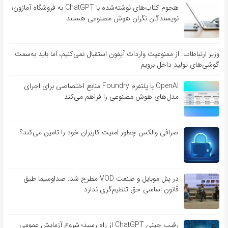
هجوم کتاب‌های نوشته‌شده با ChatGPT به فروشگاه آمازون؛
نویسندگان نگران هوش مصنوعی هستند
وزیر ارتباطات: از ممنوعیت واردات آیفون استقبال نمی‌کنیم، اما باید به‌سمت
گوشی‌های تولید داخل برویم
OpenAI با پلتفرم Foundry منابع اختصاصی برای اجرای
مدل‌های هوش مصنوعی را فراهم می‌کند
صرافی والکس چطور امنیت کاربران خود را تامین می‌کند؟
در پنل موبایل و صنعت VOD مطرح شد: صداوسیما طبق
قانون اساسی حق تنظیم‌گری ندارد
رقیب چینی ChatGPT از راه رسید؛ شروع آزمایش عمومی