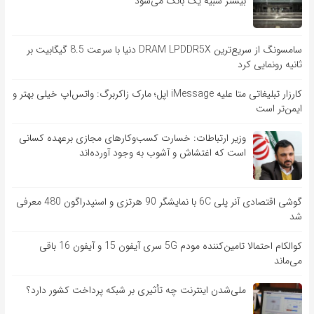
بیشتر شبیه یک بانک می‌شود
سامسونگ از سریع‌ترین DRAM LPDDR5X دنیا با سرعت 8.5 گیگابیت بر
ثانیه رونمایی کرد
کارزار تبلیغاتی متا علیه iMessage اپل؛ مارک زاکربرگ: واتس‌اپ خیلی بهتر و
ایمن‌تر است
وزیر ارتباطات: خسارت کسب‌وکارهای مجازی برعهده کسانی
است که اغتشاش و آشوب به وجود آورده‌اند
گوشی اقتصادی آنر پلی 6C با نمایشگر 90 هرتزی و اسنپدراگون 480 معرفی
شد
کوالکام احتمالا تامین‌کننده مودم 5G سری آیفون 15 و آیفون 16 باقی
می‌ماند
ملی‌شدن اینترنت چه تأثیری بر شبکه پرداخت کشور دارد؟