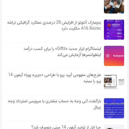
بنچمارک آنتوتو از افزایش 28 درصدی عملکرد گرافیکی تراشه
A16 Bionic حکایت دارد
اینستاگرام ابزار جدید «Gifts» را برای کسب درآمد
اینفلوئنسرها آزمایش می‌کند
طرح‌های مفهومی آیپد پرو با طراحی «جزیره پویا» آیفون 14
پرو را ببینید
بازگشت آنی وجه به حساب مشتری با سرویس استرداد وجه
زیبال
چرا اپل از تولید آیفون 14 مینی منصرف شد؟