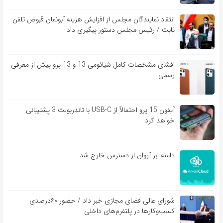
انتقاد نمایندگان مجلس از افزایش هزینه آبونمان قبوض تلفن
ثابت / رئیس مجلس دستور پیگیری داد
افشای مشخصات کامل شیائومی 13 و 13 پرو پیش از معرفی
رسمی
آیفون 15 پرو احتمالاً از USB-C با تاندربولت 3 پشتیبانی
خواهد کرد
دامنه ابر آروان از دسترس خارج شد
شورای عالی فضای مجازی خبر داد / حضور ۶۰درصدی
کسب‌و‌کارها در پلتفرم‌های داخلی