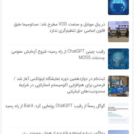
در پنل موبایل و صنعت VOD مطرح شد: صداوسیما طبق
قانون اساسی حق تنظیم‌گری ندارد
رقیب چینی ChatGPT از راه رسید؛ شروع آزمایش عمومی
چت‌بات MOSS
ثبت‌نام در دوازدهمین دوره نمایشگاه اینوتکس آغاز شد /
فرصتی برای هم‌افزایی اکوسیستم استارتاپی در شرایط
محدودیت‌های اینترنتی
گوگل رسماً از رقیب ChatGPT رونمایی کرد: Bard از راه رسید
پنتاگون درباره استفاده فزاینده از هوش مصنوعی در