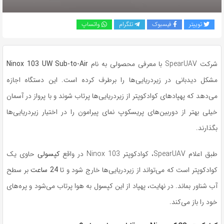
توییتر
فیسبوک
تلگرام
واتساپ
شرکت SpearUAV با معرفی محصولی به نام
Ninox 103 UW Sub-to-Air
مشکل دیدبانی در زیردریایی‌ها را برطرف کرده است. این دستگاه اجازه
می‌دهد که پهپادهای کوادکوپتر از زیردریایی‌ها پرتاب شوند و با پرواز در آسمان
خیلی بهتر از دوربین‌های پریسکوپ نمای پیرامون را در اختیار زیردریایی‌ها
بگذارند.
طبق اعلام SpearUAV، کوادکوپتر Ninox 103 در واقع
کپسولی
حاوی یک
کوادکوپتر است که می‌تواند از زیردریایی‌ها خارج شود و تا
24 ساعت
بر سطح
آب شناور بماند. در نهایت، پهپاد از این کپسول به هوا پرتاب می‌شود و پره‌های
خود را باز می‌کند.