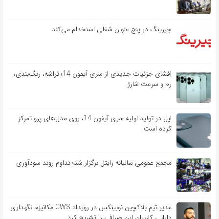
جیرینگ در پنج عنوان شغلی استخدام می‌کند
افشای جزئیات جدیدی از سری آیفون 14؛ تراشه، رنگ‌بندی،
رم و سرعت شارژ
اپل در تولید اولیه سری آیفون 14، روی مدل‌های پرو تمرکز
کرده است
مجمع عمومی سالیانه رایتل برگزار شد؛ تداوم روند سودآوری
مدیر تیم بلاکچین نوبیتکس در رویداد CWS مکانیزم نگهداری
دارایی کاربران این صرافی را تشریح کرد