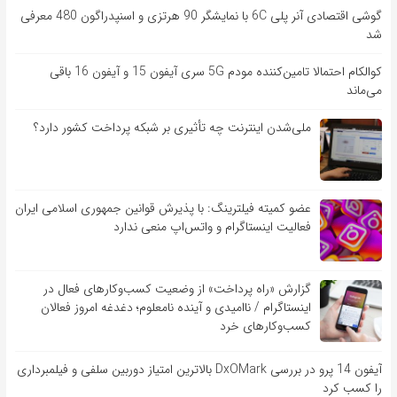
گوشی اقتصادی آنر پلی 6C با نمایشگر 90 هرتزی و اسنپدراگون 480 معرفی
شد
کوالکام احتمالا تامین‌کننده مودم 5G سری آیفون 15 و آیفون 16 باقی
می‌ماند
ملی‌شدن اینترنت چه تأثیری بر شبکه پرداخت کشور دارد؟
عضو کمیته فیلترینگ: با پذیرش قوانین جمهوری اسلامی ایران
فعالیت اینستاگرام و واتس‌اپ منعی ندارد
گزارش «راه پرداخت» از وضعیت کسب‌وکارهای فعال در
اینستاگرام / ناامیدی و آینده نامعلوم؛ دغدغه امروز فعالان
کسب‌وکارهای خرد
آیفون 14 پرو در بررسی DxOMark بالاترین امتیاز دوربین سلفی و فیلمبرداری
را کسب کرد