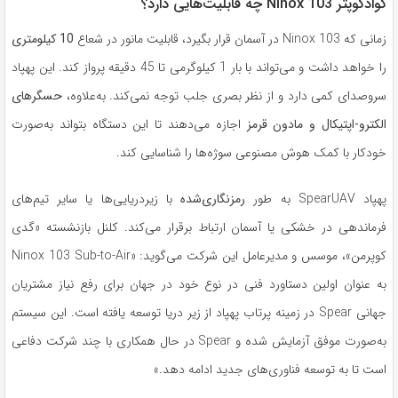
کوادکوپتر Ninox 103 چه قابلیت‌هایی دارد؟
زمانی که Ninox 103 در آسمان قرار بگیرد، قابلیت مانور در شعاع
10 کیلومتری
را خواهد داشت و می‌تواند با بار 1 کیلوگرمی تا 45 دقیقه پرواز کند. این پهپاد
سروصدای کمی دارد و از نظر بصری جلب توجه نمی‌کند. به‌علاوه،
حسگرهای
الکترو-اپتیکال و مادون قرمز
اجازه می‌دهند تا این دستگاه بتواند به‌صورت
خودکار با کمک هوش مصنوعی سوژه‌ها را شناسایی کند.
پهپاد SpearUAV به طور
رمزنگاری‌شده
با زیردریایی‌ها یا سایر تیم‌های
فرماندهی در خشکی یا آسمان ارتباط برقرار می‌کند. کلنل بازنشسته «گدی
کوپرمن»، موسس و مدیرعامل این شرکت می‌گوید: «Ninox 103 Sub-to-Air
به عنوان اولین دستاورد فنی در نوع خود در جهان برای رفع نیاز مشتریان
جهانی Spear در زمینه پرتاب پهپاد از زیر دریا توسعه یافته است. این سیستم
به‌صورت موفق آزمایش شده و Spear در حال همکاری با چند شرکت دفاعی
است تا به توسعه فناوری‌های جدید ادامه دهد.»