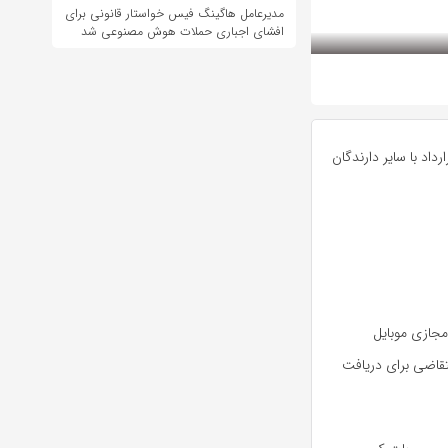
مدیرعامل هاگینگ فیس خواستار قانونی برای
افشای اجباری حملات هوش مصنوعی شد
یک قرارداد با سایر دارندگان
مجازی موبایل
طبق اطلاعیه سازمان تنظیم مقررات و ارتباطات رادیویی 51 متقاضی برای دریافت