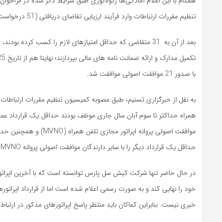
همگام با این اعلام آمادگی‌ها رگولاتوری طبق شرایط ذکر شده در فراخوا
تنظیم مقررات ارتباطات وارد فرآیند ارزیابی تقاضای دریافتی (51 درخواست) شد.
بعد از آن به 31 متقاضی که حداقل امتیازهای لازم را کسب کرده بودن
با صدور 21 موافقت اصولی موافقت شد.
به نقل از خبرگزاری تسنیم، طبق مصوبه کمیسیون تنظیم مقررات ارتباطات ا
همراه حداکثر تا سوم آبان سال جاری موظف بودند حداقل یک قرارداد عمد
حداقل یک قرارداد دیگر را با سایر دارندگان موافقت اصولی پروانه MVNO منعقد کنند.
در حال حاضر تنها شرکت کیش سل پارس توانسته است که با آخرین اپراتور 
خود را نهایی کند و به صورت رسمی اعلام شده است اما از قرارداد اپراتوره
خبری نیست. بنابراین کماکان باید منتظر پاسخ اپراتورهای مذکور در ارتباط با