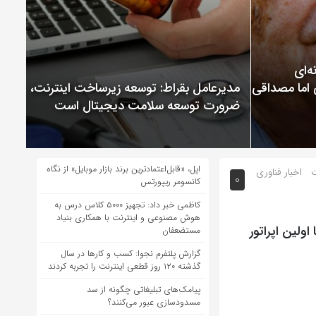
ChatGP نمونه‌ای
 اما مصداقی از
مدیرعامل بقراط: توسعه زیرساخت اینترنت،
ضرورت توسعه سلامت دیجیتال است
اپل، «قابل‌اعتمادترین برند بازار موبایل» از نگاه
ت
اخبار فناوری
0
کانسومر ریپورتس
کاظمی خبر داد: تجهیز ۵۰۰۰ کلاس درس به
هوش مصنوعی و اینترنت با همکاری بنیاد
اولین اپراتور
مستضعفان
گزارش پلتفرم نجوا: کسب و کارها در سال
گذشته ۱۲۰ روز قطعی اینترنت را تجربه کردند
پیامک‌های تبلیغاتی چگونه از سد
مسدودسازی عبور می‌کنند؟