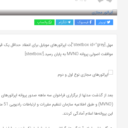
بازدید 960
توییتر
فیسبوک
تلگرام
واتساپ
مهل [stextbox id=”grey”]ت اپراتورهای موبایل برای انعقاد حداقل 
موافقت اصولی پروانه MVNO به پایان رسید.[/stextbox]
بعد از گذشت مدتها از برگزاری فراخوان سه ماهه صدور پروانه اپراتورهای 
(MVNO) و 
این پروانه‌ها اعلام آمادگی کردند.