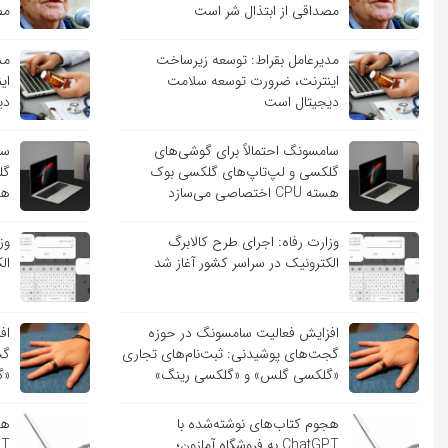
مصداقی از ابتذال شر است
مص
مدیرعامل بقراط: توسعه زیرساخت
مد
اینترنت، ضرورت توسعه سلامت
ای
دیجیتال است
دی
سامسونگ احتمالاً برای گوشی‌های
سا
گلکسی و لپ‌تاپ‌های گلکسی بوک
گل
هسته CPU اختصاصی می‌سازد
هسته PU
وزارت رفاه: اجرای طرح کالابرگ
وز
الکترونیک در سراسر کشور آغاز شد
ال
افزایش فعالیت سامسونگ در حوزه
اف
گجت‌های پوشیدنی: ثبت‌نام‌های تجاری
گج
«گلکسی گلس» و «گلکسی رینگ»
«گ
هجوم کتاب‌های نوشته‌شده با
هج
ChatGPT به فروشگاه آمازون؛