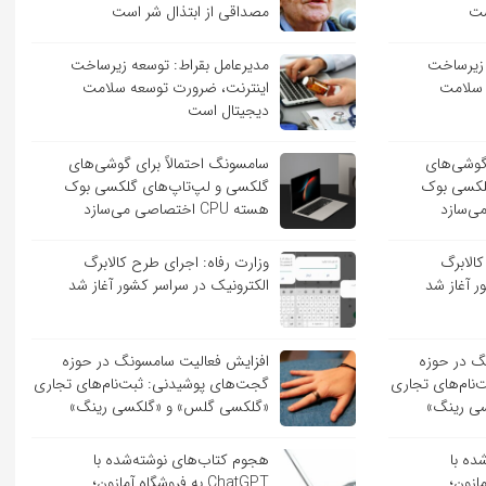
ست
مصداقی از ابتذال شر است
 زیرساخت
مدیرعامل بقراط: توسعه زیرساخت
 سلامت
اینترنت، ضرورت توسعه سلامت
دیجیتال است
 گوشی‌های
سامسونگ احتمالاً برای گوشی‌های
لکسی بوک
گلکسی و لپ‌تاپ‌های گلکسی بوک
هسته CPU اختصاصی می‌سازد
کالابرگ
وزارت رفاه: اجرای طرح کالابرگ
ر آغاز شد
الکترونیک در سراسر کشور آغاز شد
گ در حوزه
افزایش فعالیت سامسونگ در حوزه
نام‌های تجاری
گجت‌های پوشیدنی: ثبت‌نام‌های تجاری
ی رینگ»
«گلکسی گلس» و «گلکسی رینگ»
ده با
هجوم کتاب‌های نوشته‌شده با
 آمازون؛
ChatGPT به فروشگاه آمازون؛