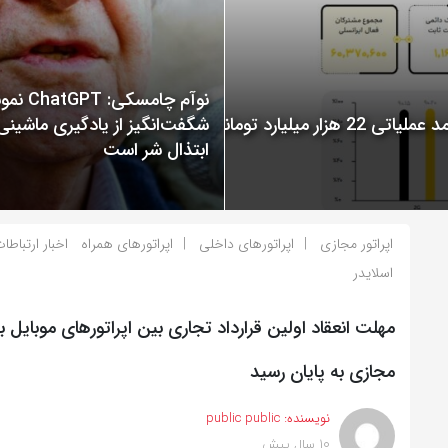
نوآم چامسکی: T
گزارش عملکرد ایرانسل در سال 1400 منتشر شد: ثبت درآمد عملیاتی 22 هزار میلیارد تومانی
شگفت‌انگیز از یادگیری ماشینی
ابتذال شر است
اپراتور مجازی
اپراتورهای داخلی
اپراتورهای همراه
اخبار ارتباطا
اسلایدر
مهلت انعقاد اولین قرارداد تجاری بین اپراتورهای موبایل با 
مجازی به پایان رسید
نویسنده:
public public
10 سال پیش