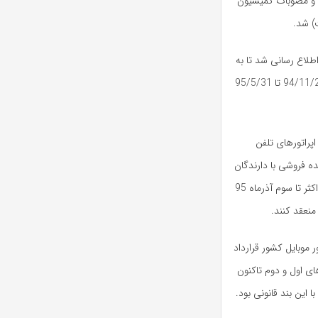
ن و مصوبات کمیسیون
د، اطلاع رسانی شد تا به
تکمیل مدارک و ارائه ضمانت نامه های مالی بپردازند؛ نهایتا هم از تاریخ 94/11/25 تا 95/5/31
پراتورهای تلفن
ه فروشی با دارندگان
موافقت اصولی پروانه اپراتور مجازی تلفن همراه (MVNO) و همچنین حداکثر تا سوم آذرماه 95
موبایل کشور قرارداد
ای اول و دوم تاکنون
 این بند قانونی بود.