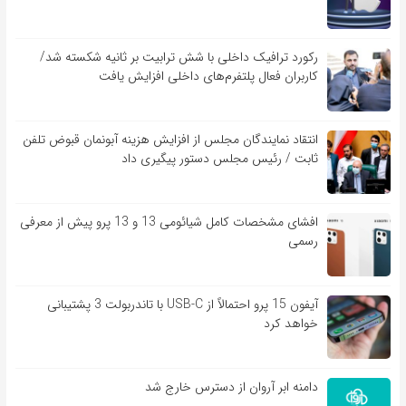
رکورد ترافیک داخلی با شش ترابیت بر ثانیه شکسته شد/
کاربران فعال پلتفرم‌های داخلی افزایش یافت
انتقاد نمایندگان مجلس از افزایش هزینه آبونمان قبوض تلفن
ثابت / رئیس مجلس دستور پیگیری داد
افشای مشخصات کامل شیائومی 13 و 13 پرو پیش از معرفی
رسمی
آیفون 15 پرو احتمالاً از USB-C با تاندربولت 3 پشتیبانی
خواهد کرد
دامنه ابر آروان از دسترس خارج شد