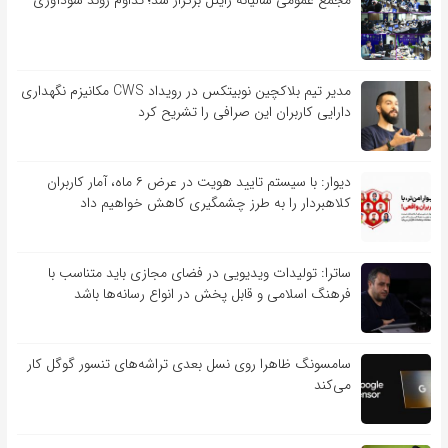
مجمع عمومی سالیانه رایتل برگزار شد؛ تداوم روند سودآوری
مدیر تیم بلاکچین نوبیتکس در رویداد CWS مکانیزم نگهداری
دارایی کاربران این صرافی را تشریح کرد
دیوار: با سیستم تایید هویت در عرض ۶ ماه، آمار کاربران
کلاهبردار را به طرز چشمگیری کاهش خواهیم داد
ساترا: تولیدات ویدیویی در فضای مجازی باید متناسب با
فرهنگ اسلامی و قابل پخش در انواع رسانه‌ها باشد
سامسونگ ظاهرا روی نسل بعدی تراشه‌های تنسور گوگل کار
می‌کند