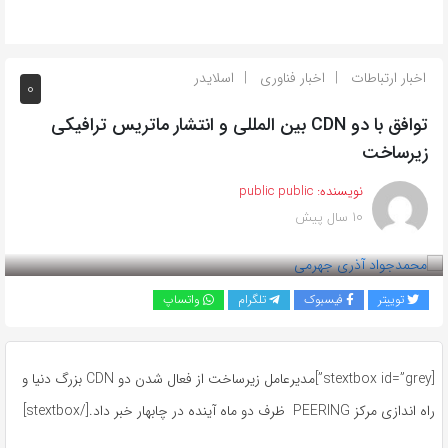
اخبار ارتباطات
اخبار فناوری
اسلایدر
0
توافق با دو CDN بین المللی و انتشار ماتریس ترافیکی
زیرساخت
نویسنده:
public public
10 سال پیش
بازدید 830
توییتر
فیسبوک
تلگرام
واتساپ
[stextbox id=”grey”]مدیرعامل زیرساخت از فعال شدن دو CDN بزرگ دنیا و
راه اندازی مرکز PEERING ظرف دو ماه آینده در چابهار خبر داد.[/stextbox]