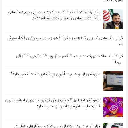
ایمن‌تر است
وزیر ارتباطات: خسارت کسب‌وکارهای مجازی برعهده کسانی
است که اغتشاش و آشوب به وجود آورده‌اند
گوشی اقتصادی آنر پلی 6C با نمایشگر 90 هرتزی و اسنپدراگون 480 معرفی
شد
کوالکام احتمالا تامین‌کننده مودم 5G سری آیفون 15 و آیفون 16 باقی
می‌ماند
ملی‌شدن اینترنت چه تأثیری بر شبکه پرداخت کشور دارد؟
عضو کمیته فیلترینگ: با پذیرش قوانین جمهوری اسلامی ایران
فعالیت اینستاگرام و واتس‌اپ منعی ندارد
گزارش «راه پرداخت» از وضعیت کسب‌وکارهای فعال در