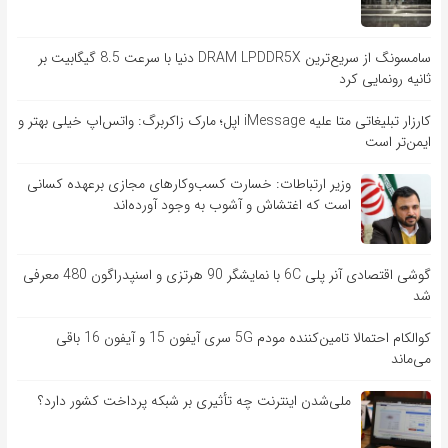
سامسونگ از سریع‌ترین DRAM LPDDR5X دنیا با سرعت 8.5 گیگابیت بر
ثانیه رونمایی کرد
کارزار تبلیغاتی متا علیه iMessage اپل؛ مارک زاکربرگ: واتس‌اپ خیلی بهتر و
ایمن‌تر است
وزیر ارتباطات: خسارت کسب‌وکارهای مجازی برعهده کسانی
است که اغتشاش و آشوب به وجود آورده‌اند
گوشی اقتصادی آنر پلی 6C با نمایشگر 90 هرتزی و اسنپدراگون 480 معرفی
شد
کوالکام احتمالا تامین‌کننده مودم 5G سری آیفون 15 و آیفون 16 باقی
می‌ماند
ملی‌شدن اینترنت چه تأثیری بر شبکه پرداخت کشور دارد؟