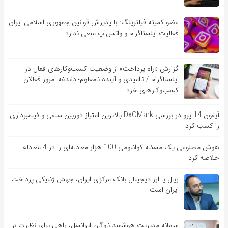
عضو کمیته فیلترینگ: با پذیرش قوانین جمهوری اسلامی ایران
فعالیت اینستاگرام و واتس‌اپ منعی ندارد
گزارش «راه پرداخت» از وضعیت کسب‌وکارهای فعال در
اینستاگرام / ناامیدی و آینده نامعلوم؛ دغدغه امروز فعالان
کسب‌وکارهای خرد
آیفون 14 پرو در بررسی DxOMark بالاترین امتیاز دوربین سلفی و فیلمبرداری
را کسب کرد
هوش مصنوعی یک مسئله کوانتومی 100 هزار معادله‌‎ای را در 4 معادله
خلاصه کرد
ریال یا ارز دیجیتال بانک مرکزی ایران، جهش ژنتیکی پرداخت
ایران است
سامانه مدیریت هوشمند ناوگان ایرانسل، راهی برای نظارت بر