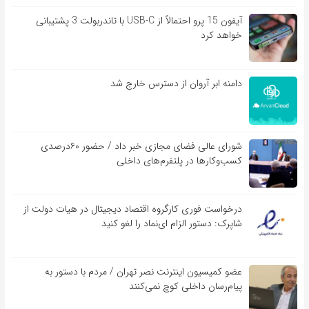
آیفون 15 پرو احتمالاً از USB-C با تاندربولت 3 پشتیبانی
خواهد کرد
دامنه ابر آروان از دسترس خارج شد
شورای عالی فضای مجازی خبر داد / حضور ۶۰درصدی
کسب‌و‌کارها در پلتفرم‌های داخلی
درخواست فوری کارگروه اقتصاد دیجیتال در هیات دولت از
شاپرک: دستور الزام ای‌نماد را لغو کنید
عضو کمیسیون اینترنت نصر تهران / مردم با دستور به
پیام‌رسان داخلی کوچ نمی‌کنند