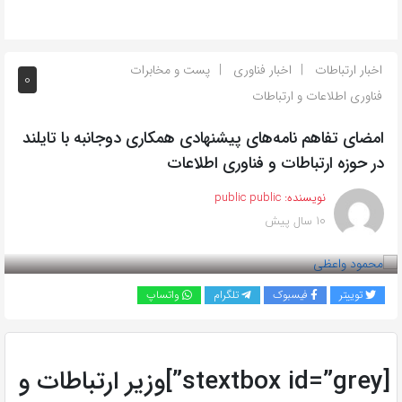
اخبار ارتباطات
اخبار فناوری
پست و مخابرات
0
فناوری اطلاعات و ارتباطات
امضای تفاهم نامه‌های پیشنهادی همکاری دوجانبه با تایلند
در حوزه ارتباطات و فناوری اطلاعات
نویسنده:
public public
10 سال پیش
بازدید 701
توییتر
فیسبوک
تلگرام
واتساپ
[stextbox id=”grey”]وزیر ارتباطات و