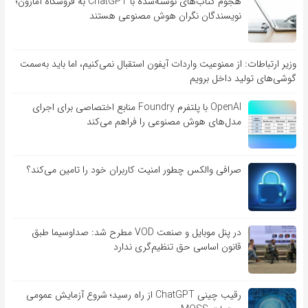
هجوم کتاب‌های نوشته‌شده با ChatGPT به فروشگاه آمازون؛
نویسندگان نگران هوش مصنوعی هستند
وزیر ارتباطات: از ممنوعیت واردات آیفون استقبال نمی‌کنیم، اما باید به‌سمت
گوشی‌های تولید داخل برویم
OpenAI با پلتفرم Foundry منابع اختصاصی برای اجرای
مدل‌های هوش مصنوعی را فراهم می‌کند
صرافی والکس چطور امنیت کاربران خود را تامین می‌کند؟
در پنل موبایل و صنعت VOD مطرح شد: صداوسیما طبق
قانون اساسی حق تنظیم‌گری ندارد
رقیب چینی ChatGPT از راه رسید؛ شروع آزمایش عمومی