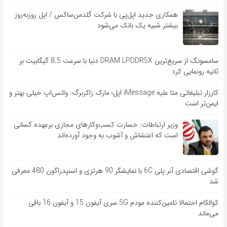
همکاری جدید اپل‌پی با شرکت گلدمن‌ساکس / اپل روزبه‌روز
بیشتر شبیه یک بانک می‌شود
سامسونگ از سریع‌ترین DRAM LPDDR5X دنیا با سرعت 8.5 گیگابیت بر
ثانیه رونمایی کرد
کارزار تبلیغاتی متا علیه iMessage اپل؛ مارک زاکربرگ: واتس‌اپ خیلی بهتر و
ایمن‌تر است
وزیر ارتباطات: خسارت کسب‌وکارهای مجازی برعهده کسانی
است که اغتشاش و آشوب به وجود آورده‌اند
گوشی اقتصادی آنر پلی 6C با نمایشگر 90 هرتزی و اسنپدراگون 480 معرفی
شد
کوالکام احتمالا تامین‌کننده مودم 5G سری آیفون 15 و آیفون 16 باقی
می‌ماند