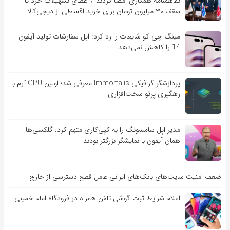
تفاهم‎نامه همکاری امضا کردند / اعطای تسهیلات خرد تا
سقف ۳۰ میلیون تومان برای خرید اقساطی از دیجی‌کالا
مینگ-چی کو شایعات را رد کرد: اپل سفارشات تولید آیفون
14 را کاهش نمی‌دهد
پردازشگر گرافیکی Immortalis معرفی شد؛ اولین GPU آرم با
رهگیری پرتو سخت‌افزاری
مدیر اپل سامسونگ را به کپی‌کاری متهم کرد: گلکسی‌ها
همان آیفون با نمایشگر بزرگتر بودند
ضعف امنیت سایت‌های بانک‌های ایرانی عامل قطع دسترسی از خارج
اعلام شرایط ثبت گوشی تلفن همراه در فرودگاه امام خمینی