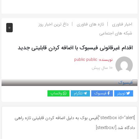
اخبار فناوری
تازه های فناوری
داغ ترین اخبار روز
0
شبکه های اجتماعی
اقدام غیرقانونی فیسبوک با اضافه کردن قابلیتی جدید
نویسنده:
public public
10 سال پیش
بازدید 826
توییتر
فیسبوک
تلگرام
واتساپ
[stextbox id=”alert”]فیس بوک به دلیل اضافه کردن قابلیتی تازه راهی
دادگاه شد.[/stextbox]