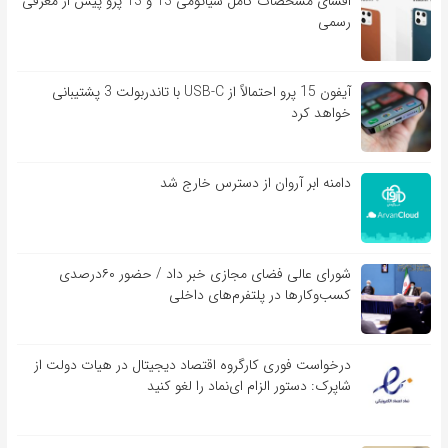
افشای مشخصات کامل شیائومی 13 و 13 پرو پیش از معرفی
رسمی
آیفون 15 پرو احتمالاً از USB-C با تاندربولت 3 پشتیبانی
خواهد کرد
دامنه ابر آروان از دسترس خارج شد
شورای عالی فضای مجازی خبر داد / حضور ۶۰درصدی
کسب‌و‌کارها در پلتفرم‌های داخلی
درخواست فوری کارگروه اقتصاد دیجیتال در هیات دولت از
شاپرک: دستور الزام ای‌نماد را لغو کنید