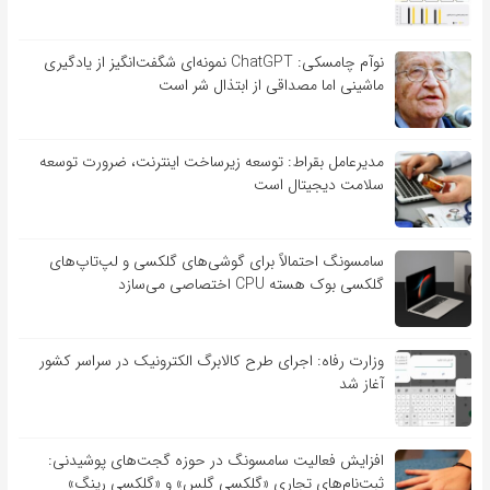
نوآم چامسکی: ChatGPT نمونه‌ای شگفت‌انگیز از یادگیری
ماشینی اما مصداقی از ابتذال شر است
مدیرعامل بقراط: توسعه زیرساخت اینترنت، ضرورت توسعه
سلامت دیجیتال است
سامسونگ احتمالاً برای گوشی‌های گلکسی و لپ‌تاپ‌های
گلکسی بوک هسته CPU اختصاصی می‌سازد
وزارت رفاه: اجرای طرح کالابرگ الکترونیک در سراسر کشور
آغاز شد
افزایش فعالیت سامسونگ در حوزه گجت‌های پوشیدنی:
ثبت‌نام‌های تجاری «گلکسی گلس» و «گلکسی رینگ»