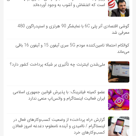
است که اغتشاش و آشوب به وجود آورده‌اند
گوشی اقتصادی آنر پلی 6C با نمایشگر 90 هرتزی و اسنپدراگون 480
معرفی شد
کوالکام احتمالا تامین‌کننده مودم 5G سری آیفون 15 و آیفون 16 باقی
می‌ماند
ملی‌شدن اینترنت چه تأثیری بر شبکه پرداخت کشور دارد؟
عضو کمیته فیلترینگ: با پذیرش قوانین جمهوری اسلامی
ایران فعالیت اینستاگرام و واتس‌اپ منعی ندارد
گزارش «راه پرداخت» از وضعیت کسب‌وکارهای فعال در
اینستاگرام / ناامیدی و آینده نامعلوم؛ دغدغه امروز فعالان
کسب‌وکارهای خرد