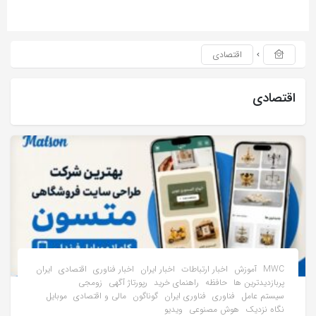
اقتصادی
اقتصادی
MWC
آموزش
اخبار ارتباطات
اخبار ایران
اخبار فناوری
اقتصادی
ایران
پربازدیدترین ها
حافظه
راهنمای خرید
رپورتاژ آگهی
زومجی
سیستم عامل
فناوری
فناوری ایران
گوناگون
مالی و اقتصادی
موبایل
نگاه نزدیک
هوش مصنوعی
ویدیو