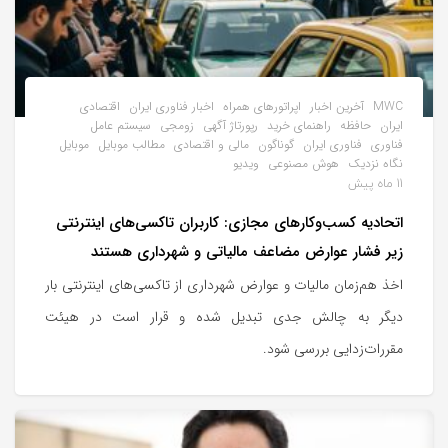
MWC
آخرین اخبار
اپراتورهای همراه
اخبار فناوری ایران
اقتصادی
ایران
حافظه
راهنمای خرید
رپورتاژ آگهی
زومجی
سیستم عامل
فناوری
فناوری ایران
گوناگون
مالی و اقتصادی
مطالب موبایل
موبایل
نگاه نزدیک
هوش مصنوعی
ویدیو
11 ماه پیش
اتحادیه کسب‌وکارهای مجازی: کاربران تاکسی‌های اینترنتی
زیر فشار عوارض مضاعف مالیاتی و شهرداری هستند
اخذ هم‌زمان مالیات و عوارض شهرداری از تاکسی‌های اینترنتی بار
دیگر به چالش جدی تبدیل شده و قرار است در هیئت
مقررات‌زدایی بررسی شود.