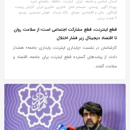
انسان‌ شناسی و جامعه
ایران
اینترنت
حافظه
راهنمای خرید
رپورتاژ آگهی
زومجی
سیستم عامل
فناوری
فناوری ایران
گزارش زومیت
گوناگون
مالی و اقتصادی
موبایل
نگاه نزدیک
هوش مصنوعی
ویدیو
4 هفته پیش
قطع اینترنت، قطع مشارکت اجتماعی است؛ از سلامت روان
تا اقتصاد دیجیتال زیر فشار اختلال
کارشناسان در نشست «پایداری اینترنت، پایداری جامعه» هشدار
دادند از پیامدهای گسترده قطع اینترنت برای جامعه، اقتصاد و
سلامت گفتند.