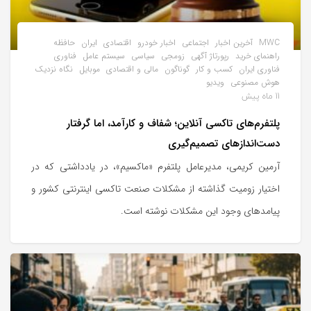
MWC
آخرین اخبار
اجتماعی
اخبار خودرو
اقتصادی
ایران
حافظه
راهنمای خرید
رپورتاژ آگهی
زومجی
سیاسی
سیستم عامل
فناوری
فناوری ایران
کسب و کار
گوناگون
مالی و اقتصادی
موبایل
نگاه نزدیک
هوش مصنوعی
ویدیو
11 ماه پیش
پلتفرم‌های تاکسی آنلاین؛ شفاف و کارآمد، اما گرفتار
دست‌اندازهای تصمیم‌گیری
آرمین کریمی، مدیرعامل پلتفرم «ماکسیم»، در یادداشتی که در
اختیار زومیت گذاشته از مشکلات صنعت تاکسی اینترنتی کشور و
پیامدهای وجود این مشکلات نوشته است.