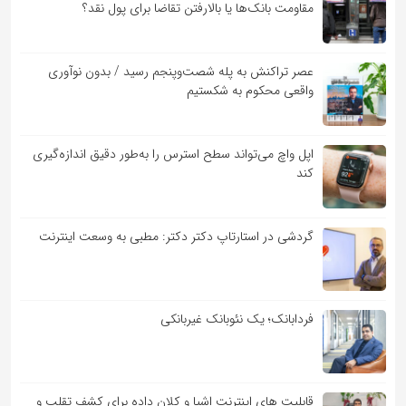
مقاومت بانک‌ها یا بالارفتن تقاضا برای پول نقد؟
عصر تراکنش به پله شصت‌وپنجم رسید / بدون نوآوری
واقعی محکوم به شکستیم
اپل واچ می‌تواند سطح استرس را به‌طور دقیق اندازه‌گیری
کند
گردشی در استارتاپ دکتر دکتر: مطبی به وسعت اینترنت
فردابانک؛ یک نئوبانک غیربانکی
قابلیت ‏های اینترنت اشیا و کلان‏ داده برای کشف تقلب و