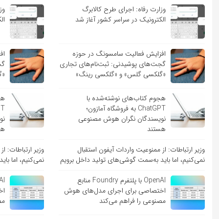
وزارت رفاه: اجرای طرح کالابرگ
وز
الکترونیک در سراسر کشور آغاز شد
ال
افزایش فعالیت سامسونگ در حوزه
اف
گجت‌های پوشیدنی: ثبت‌نام‌های تجاری
گج
«گلکسی گلس» و «گلکسی رینگ»
«گ
هجوم کتاب‌های نوشته‌شده با
هج
ChatGPT به فروشگاه آمازون؛
نویسندگان نگران هوش مصنوعی
نو
هستند
هس
وزیر ارتباطات: از ممنوعیت واردات آیفون استقبال
وزیر ارتباطات: ا
نمی‌کنیم، اما باید به‌سمت گوشی‌های تولید داخل برویم
نمی‌کنیم، اما با
OpenAI با پلتفرم Foundry منابع
اختصاصی برای اجرای مدل‌های هوش
اخ
مصنوعی را فراهم می‌کند
مص