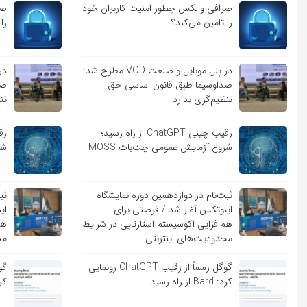
صرافی والکس چطور امنیت کاربران خود
صر
را تامین می‌کند؟
را
در پنل موبایل و صنعت VOD مطرح شد:
صداوسیما طبق قانون اساسی حق
صد
تنظیم‌گری ندارد
تن
رقیب چینی ChatGPT از راه رسید؛
شروع آزمایش عمومی چت‌بات MOSS
شر
ثبت‌نام در دوازدهمین دوره نمایشگاه
ثب
اینوتکس آغاز شد / فرصتی برای
ای
هم‌افزایی اکوسیستم استارتاپی در شرایط
هم
محدودیت‌های اینترنتی
مح
گوگل رسماً از رقیب ChatGPT رونمایی
کرد: Bard از راه رسید
کرد: ard