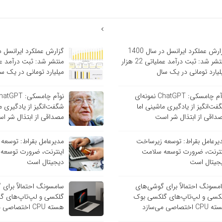
گزارش عملکرد ایرانسل در سال 1400
منتشر شد: ثبت درآمد عملیاتی 22 هزار
لیارد تومانی در یک سال
میلیارد تومانی در یک س
نوآم چامسکی: ChatGPT نمونه‌ای
فت‌انگیز از یادگیری ماشینی اما
شگفت‌انگیز از یادگیری م
داقی از ابتذال شر است
مصداقی از ابتذال شر ا
یرعامل بقراط: توسعه زیرساخت
مدیرعامل بقراط: توسعه
نترنت، ضرورت توسعه سلامت
اینترنت، ضرورت توسعه
جیتال است
دیجیتال است
مسونگ احتمالاً برای گوشی‌های
سامسونگ احتمالاً برای
کسی و لپ‌تاپ‌های گلکسی بوک
گلکسی و لپ‌تاپ‌های گ
C اختصاصی می‌سازد
هسته CPU اختصاصی می‌سازد