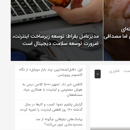
ChatGP نمونه‌ای
 اما مصداقی از
مدیرعامل بقراط: توسعه زیرساخت اینترنت،
ضرورت توسعه سلامت دیجیتال است
اپل، «قابل‌اعتمادترین برند بازار موبایل» از نگاه
ست
فناوری
0
کانسومر ریپورتس
کاظمی خبر داد: تجهیز ۵۰۰۰ کلاس درس به
هوش مصنوعی و اینترنت با همکاری بنیاد
مستضعفان
گزارش پلتفرم نجوا: کسب و کارها در سال
گذشته ۱۲۰ روز قطعی اینترنت را تجربه کردند
پیامک‌های تبلیغاتی چگونه از سد
مسدودسازی عبور می‌کنند؟