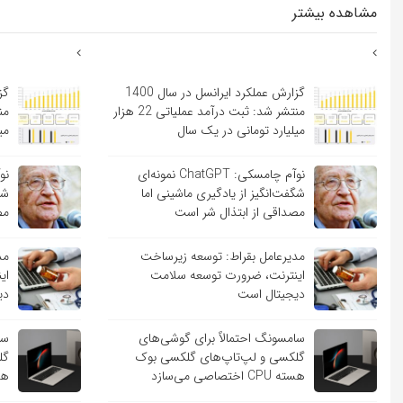
مشاهده بیشتر
گزارش عملکرد ایرانسل در سال 1400
منتشر شد: ثبت درآمد عملیاتی 22 هزار
میلیارد تومانی در یک سال
می
نوآم چامسکی: ChatGPT نمونه‌ای
شگفت‌انگیز از یادگیری ماشینی اما
شگ
مصداقی از ابتذال شر است
مص
مدیرعامل بقراط: توسعه زیرساخت
مد
اینترنت، ضرورت توسعه سلامت
ای
دیجیتال است
دی
سامسونگ احتمالاً برای گوشی‌های
سا
گلکسی و لپ‌تاپ‌های گلکسی بوک
گل
هسته CPU اختصاصی می‌سازد
هسته PU