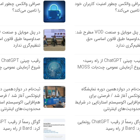
افی والکس چطور امنیت کاربران خود
صرافی والکس چطور امنی
 تامین می‌کند؟
را تامین می‌کند؟
در پنل موبایل و صنعت VOD مطرح شد:
اوسیما طبق قانون اساسی حق
صداوسیما طبق قانون ا
ظیم‌گری ندارد
تنظیم‌گری ندارد
رقیب چینی ChatGPT از راه رسید؛
رق
وع آزمایش عمومی چت‌بات MOSS
شروع آزمایش عمومی چت‌با
ت‌نام در دوازدهمین دوره نمایشگاه
ثبت‌نام در دوازدهمین دو
نوتکس آغاز شد / فرصتی برای
اینوتکس آغاز شد / فرص
‌افزایی اکوسیستم استارتاپی در شرایط
هم‌افزایی اکوسیستم است
دودیت‌های اینترنتی
محدودیت‌های اینترنتی
گوگل رسماً از رقیب ChatGPT رونمایی
B از راه رسید
کرد: Bard از راه رسید