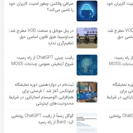
ت کاربران خود
صرافی والکس چطور امنیت کاربران خود
را تامین می‌کند؟
در پنل موبایل و صنعت VOD مطرح شد:
در پنل موبایل و صنعت VOD مطرح شد:
ساسی حق
صداوسیما طبق قانون اساسی حق
تنظیم‌گری ندارد
یب چینی ChatGPT از راه رسید؛
رقیب چینی ChatGPT از راه رسید؛
ت MOSS
شروع آزمایش عمومی چت‌بات MOSS
ره نمایشگاه
ثبت‌نام در دوازدهمین دوره نمایشگاه
تی برای
اینوتکس آغاز شد / فرصتی برای
ارتاپی در شرایط
هم‌افزایی اکوسیستم استارتاپی در شرایط
محدودیت‌های اینترنتی
گوگل رسماً از رقیب ChatGPT رونمایی
گوگل رسماً از رقیب ChatGPT رونمایی
کرد: Bard از راه رسید