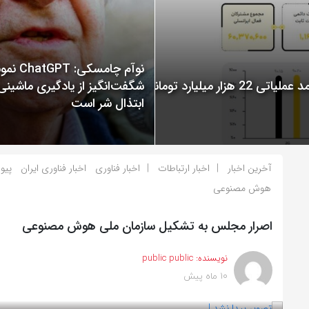
نوآم چامسکی: T
گزارش عملکرد ایرانسل در سال 1400 منتشر شد: ثبت درآمد عملیاتی 22 هزار میلیارد تومانی
شگفت‌انگیز از یادگیری ماشینی
ابتذال شر است
آخرین اخبار
اخبار ارتباطات
اخبار فناوری
اخبار فناوری ایران
پیو
هوش مصنوعی
اصرار مجلس به تشکیل سازمان ملی هوش مصنوعی
نویسنده:
public public
10 ماه پیش
بازدید 123