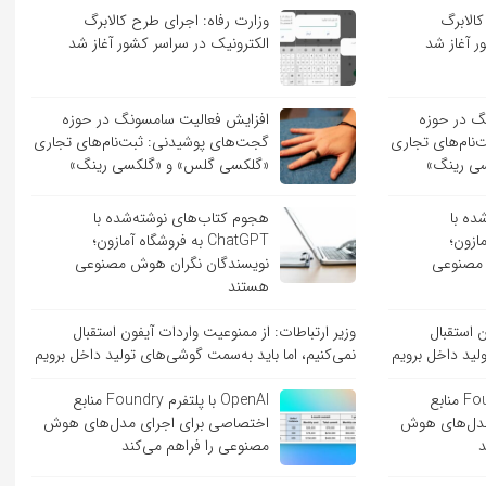
کالابرگ
وزارت رفاه: اجرای طرح کالابرگ
ر آغاز شد
الکترونیک در سراسر کشور آغاز شد
گ در حوزه
افزایش فعالیت سامسونگ در حوزه
نام‌های تجاری
گجت‌های پوشیدنی: ثبت‌نام‌های تجاری
ی رینگ»
«گلکسی گلس» و «گلکسی رینگ»
ده با
هجوم کتاب‌های نوشته‌شده با
 آمازون؛
ChatGPT به فروشگاه آمازون؛
 مصنوعی
نویسندگان نگران هوش مصنوعی
هستند
ن استقبال
وزیر ارتباطات: از ممنوعیت واردات آیفون استقبال
لید داخل برویم
نمی‌کنیم، اما باید به‌سمت گوشی‌های تولید داخل برویم
OpenAI با پلتفرم Foundry منابع
OpenAI با پلتفرم Foundry منابع
مدل‌های هوش
اختصاصی برای اجرای مدل‌های هوش
د
مصنوعی را فراهم می‌کند