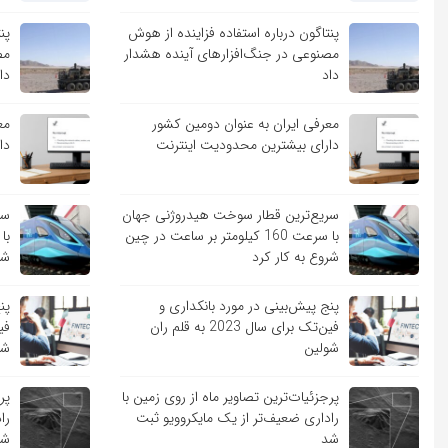
پنتاگون درباره استفاده فزاینده از هوش
پن
مصنوعی در جنگ‌افزارهای آینده هشدار
مص
داد
دا
معرفی ایران به عنوان دومین کشور
مع
دارای بیشترین محدودیت اینترنت
دا
سریع‌ترین قطار سوخت هیدروژنی جهان
سر
با سرعت 160 کیلومتر بر ساعت در چین
شروع به کار کرد
شر
پنج پیش‌بینی در مورد بانکداری و
پن
فین‌تک برای سال 2023 به قلم ران
شولین
شو
پرجزئیات‌ترین تصاویر ماه از روی زمین با
پر
راداری ضعیف‌تر از یک مایکروویو ثبت
را
شد
شد