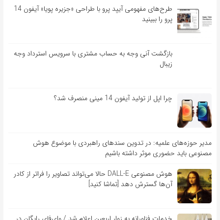
طرح‌های مفهومی آیپد پرو با طراحی «جزیره پویا» آیفون 14
پرو را ببینید
بازگشت آنی وجه به حساب مشتری با سرویس استرداد وجه
زیبال
چرا اپل از تولید آیفون 14 مینی منصرف شد؟
مدیر حوزه‌های علمیه: در تدوین سندهای راهبردی با موضوع هوش
مصنوعی باید حضوری موثر داشته باشیم
هوش مصنوعی DALL-E حالا می‌تواند تصاویر را فراتر از کادر
آن‌ها گسترش دهد [تماشا کنید]
خدمات فناورانه به زوار اربعین اعلام شد / وای‌فای رایگان در