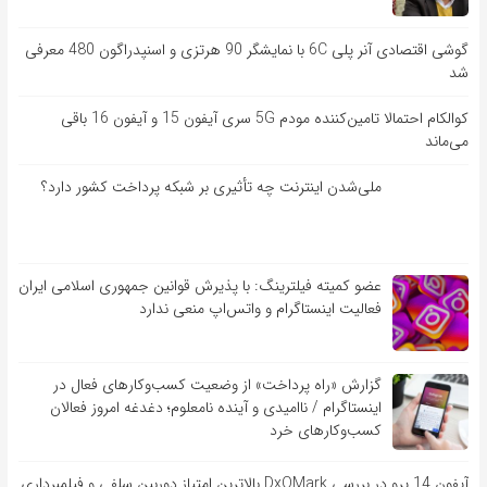
گوشی اقتصادی آنر پلی 6C با نمایشگر 90 هرتزی و اسنپدراگون 480 معرفی
شد
کوالکام احتمالا تامین‌کننده مودم 5G سری آیفون 15 و آیفون 16 باقی
می‌ماند
ملی‌شدن اینترنت چه تأثیری بر شبکه پرداخت کشور دارد؟
عضو کمیته فیلترینگ: با پذیرش قوانین جمهوری اسلامی ایران
فعالیت اینستاگرام و واتس‌اپ منعی ندارد
گزارش «راه پرداخت» از وضعیت کسب‌وکارهای فعال در
اینستاگرام / ناامیدی و آینده نامعلوم؛ دغدغه امروز فعالان
کسب‌وکارهای خرد
آیفون 14 پرو در بررسی DxOMark بالاترین امتیاز دوربین سلفی و فیلمبرداری