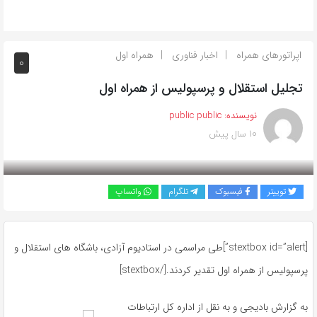
اپراتورهای همراه
اخبار فناوری
همراه اول
0
تجلیل استقلال و پرسپولیس از همراه اول
نویسنده:
public public
10 سال پیش
بازدید 254
توییتر
فیسبوک
تلگرام
واتساپ
[stextbox id=”alert”]طی مراسمی در استادیوم آزادی، باشگاه های استقلال و
پرسپولیس از همراه اول تقدیر کردند.[/stextbox]
به گزارش بادیجی و به نقل از اداره كل ارتباطات