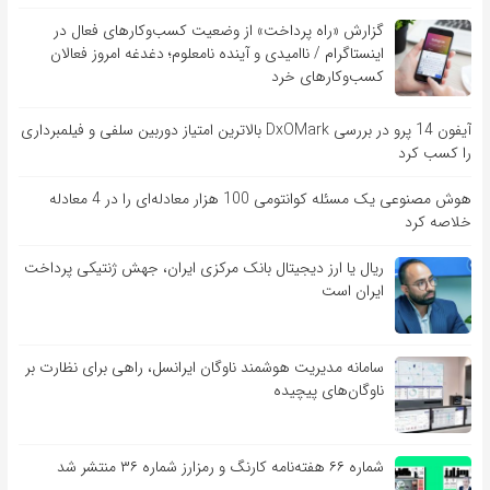
گزارش «راه پرداخت» از وضعیت کسب‌وکارهای فعال در
اینستاگرام / ناامیدی و آینده نامعلوم؛ دغدغه امروز فعالان
کسب‌وکارهای خرد
آیفون 14 پرو در بررسی DxOMark بالاترین امتیاز دوربین سلفی و فیلمبرداری
را کسب کرد
هوش مصنوعی یک مسئله کوانتومی 100 هزار معادله‌‎ای را در 4 معادله
خلاصه کرد
ریال یا ارز دیجیتال بانک مرکزی ایران، جهش ژنتیکی پرداخت
ایران است
سامانه مدیریت هوشمند ناوگان ایرانسل، راهی برای نظارت بر
ناوگان‌های پیچیده
شماره ۶۶ هفته‌نامه کارنگ و رمزارز شماره ۳۶ منتشر شد