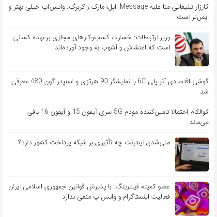
کارزار تبلیغاتی متا علیه iMessage اپل؛ مارک زاکربرگ: واتس‌اپ خیلی بهتر و
ایمن‌تر است
وزیر ارتباطات: خسارت کسب‌وکارهای مجازی برعهده کسانی
است که اغتشاش و آشوب به وجود آورده‌اند
گوشی اقتصادی آنر پلی 6C با نمایشگر 90 هرتزی و اسنپدراگون 480 معرفی
شد
کوالکام احتمالا تامین‌کننده مودم 5G سری آیفون 15 و آیفون 16 باقی
می‌ماند
ملی‌شدن اینترنت چه تأثیری بر شبکه پرداخت کشور دارد؟
عضو کمیته فیلترینگ: با پذیرش قوانین جمهوری اسلامی ایران
فعالیت اینستاگرام و واتس‌اپ منعی ندارد