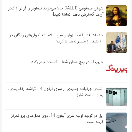
هوش مصنوعی DALL-E حالا می‌تواند تصاویر را فراتر از کادر
آن‌ها گسترش دهد [تماشا کنید]
خدمات فناورانه به زوار اربعین اعلام شد / وای‌فای رایگان در
۲۰ نقطه از مسیر نجف تا کربلا
جیرینگ در پنج عنوان شغلی استخدام می‌کند
افشای جزئیات جدیدی از سری آیفون 14؛ تراشه، رنگ‌بندی،
رم و سرعت شارژ
اپل در تولید اولیه سری آیفون 14، روی مدل‌های پرو تمرکز
کرده است