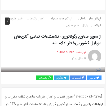
اپراتورهای داخلی
اپراتورهای همراه
اخبار ارتباطات
اخبار فناوری
0
ایرانسل
رایتل
همراه اول
از سوی معاون رگولاتوری؛ تشعشعات تمامی آنتن‌های
موبایل کشور بی‌خطر اعلام شد
نویسنده:
public public
11 سال پیش
بازدید 666
توییتر
فیسبوک
تلگرام
واتساپ
[stextbox id=”grey”]
معاون نظارت و اعمال مقررات سازمان تنظیم مقررات و
ارتباطات رادیویی گفت: طبق آخرین گزارش‌ها، تشعشعات آنتن‌های BTS در