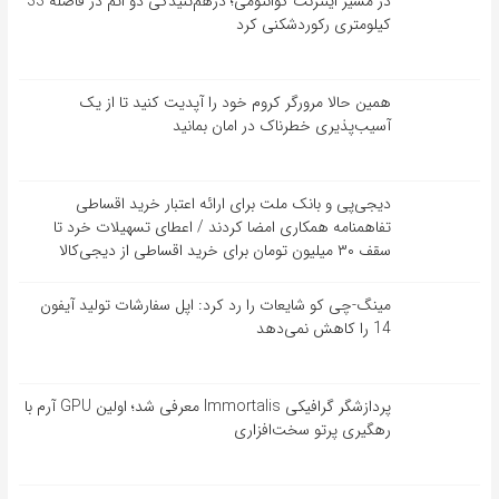
در مسیر اینترنت کوانتومی؛ درهم‌تنیدگی دو اتم در فاصله 33
کیلومتری رکوردشکنی کرد
همین حالا مرورگر کروم خود را آپدیت کنید تا از یک
آسیب‌‌‌‌پذیری خطرناک در امان بمانید
دیجی‌پی و بانک ملت برای ارائه اعتبار خرید اقساطی
تفاهم‎نامه همکاری امضا کردند / اعطای تسهیلات خرد تا
سقف ۳۰ میلیون تومان برای خرید اقساطی از دیجی‌کالا
مینگ-چی کو شایعات را رد کرد: اپل سفارشات تولید آیفون
14 را کاهش نمی‌دهد
پردازشگر گرافیکی Immortalis معرفی شد؛ اولین GPU آرم با
رهگیری پرتو سخت‌افزاری