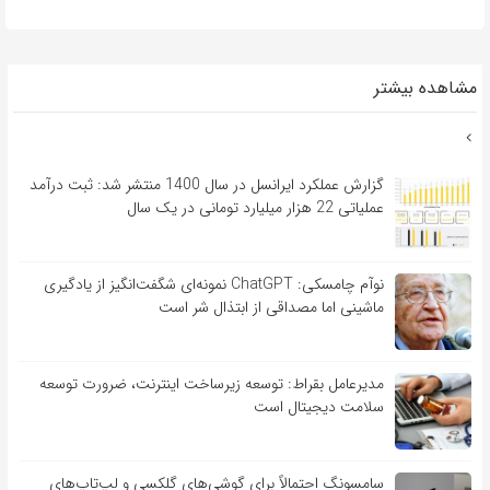
مشاهده بیشتر
گزارش عملکرد ایرانسل در سال 1400 منتشر شد: ثبت درآمد
عملیاتی 22 هزار میلیارد تومانی در یک سال
نوآم چامسکی: ChatGPT نمونه‌ای شگفت‌انگیز از یادگیری
ماشینی اما مصداقی از ابتذال شر است
مدیرعامل بقراط: توسعه زیرساخت اینترنت، ضرورت توسعه
سلامت دیجیتال است
سامسونگ احتمالاً برای گوشی‌های گلکسی و لپ‌تاپ‌های