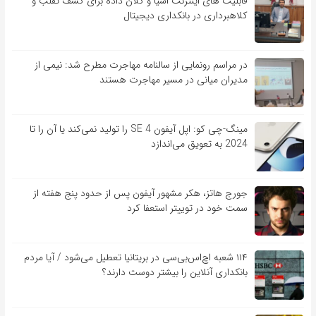
قابلیت ‏های اینترنت اشیا و کلان‏ داده برای کشف تقلب و
کلاهبرداری در بانکداری دیجیتال
در مراسم رونمایی از سالنامه مهاجرت مطرح شد: نیمی از
مدیران میانی در مسیر مهاجرت هستند
مینگ-چی کو: اپل آیفون SE 4 را تولید نمی‌کند یا آن را تا
2024 به تعویق می‌اندازد
جورج هاتز، هکر مشهور آیفون پس از حدود پنج هفته از
سمت خود در توییتر استعفا کرد
۱۱۴ شعبه اچ‌اس‌بی‌سی در بریتانیا تعطیل می‌شود / آیا مردم
بانکداری آنلاین را بیشتر دوست دارند؟