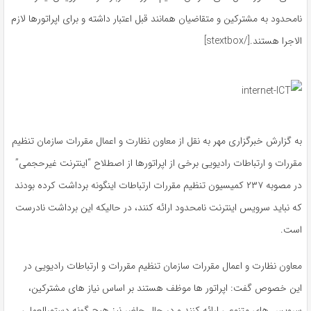
نامحدود به مشترکین و متقاضیان همانند قبل اعتبار داشته و برای اپراتورها لازم‌‌
الاجرا هستند.[/stextbox]
به گزارش خبرگزاری مهر به نقل از معاون نظارت و اعمال مقررات سازمان تنظیم
مقررات و ارتباطات رادیویی برخی از اپراتورها از اصطلاح “اینترنت غیرحجمی”
در مصوبه ۲۳۷ کمیسیون تنظیم مقررات ارتباطات اینگونه برداشت کرده بودند
که نباید سرویس اینترنت نامحدود ارائه کنند، در حالیکه این برداشت نادرست
است.
معاون نظارت و اعمال مقررات سازمان تنظیم مقررات و ارتباطات رادیویی در
این خصوص گفت: اپراتور ها موظف هستند بر اساس نیاز های مشترکین،
سرویس های متنوعی ارائه کنند و در حال حاضر نیز هیچ گونه دستورالعملی