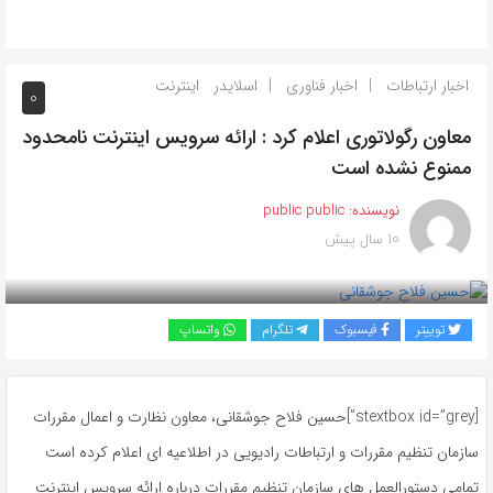
اخبار ارتباطات
اخبار فناوری
اسلایدر
اینترنت
0
معاون رگولاتوری اعلام کرد : ارائه سرویس اینترنت نامحدود
ممنوع نشده است
نویسنده:
public public
10 سال پیش
بازدید 617
توییتر
فیسبوک
تلگرام
واتساپ
[stextbox id=”grey”]حسین فلاح جوشقانی، معاون نظارت و اعمال مقررات
سازمان تنظیم مقررات و ارتباطات رادیویی در اطلاعیه ای اعلام کرده است
تمامی دستورالعمل‌ های سازمان تنظیم مقررات درباره ارائه سرویس اینترنت