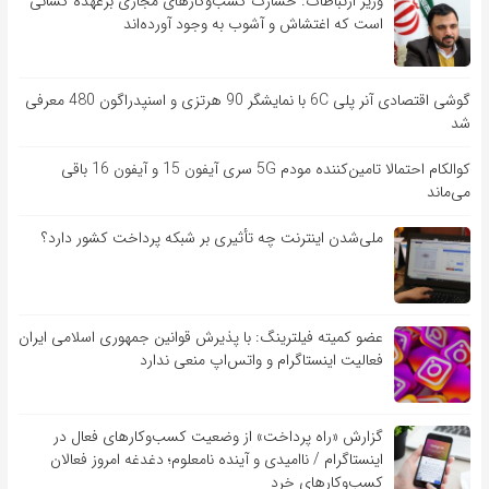
وزیر ارتباطات: خسارت کسب‌وکارهای مجازی برعهده کسانی
است که اغتشاش و آشوب به وجود آورده‌اند
گوشی اقتصادی آنر پلی 6C با نمایشگر 90 هرتزی و اسنپدراگون 480 معرفی
شد
کوالکام احتمالا تامین‌کننده مودم 5G سری آیفون 15 و آیفون 16 باقی
می‌ماند
ملی‌شدن اینترنت چه تأثیری بر شبکه پرداخت کشور دارد؟
عضو کمیته فیلترینگ: با پذیرش قوانین جمهوری اسلامی ایران
فعالیت اینستاگرام و واتس‌اپ منعی ندارد
گزارش «راه پرداخت» از وضعیت کسب‌وکارهای فعال در
اینستاگرام / ناامیدی و آینده نامعلوم؛ دغدغه امروز فعالان
کسب‌وکارهای خرد