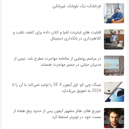
فردابانک؛ یک نئوبانک غیربانکی
قابلیت ‏های اینترنت اشیا و کلان‏ داده برای کشف تقلب و
کلاهبرداری در بانکداری دیجیتال
در مراسم رونمایی از سالنامه مهاجرت مطرح شد: نیمی از
مدیران میانی در مسیر مهاجرت هستند
مینگ-چی کو: اپل آیفون SE 4 را تولید نمی‌کند یا آن را تا
2024 به تعویق می‌اندازد
جورج هاتز، هکر مشهور آیفون پس از حدود پنج هفته از
سمت خود در توییتر استعفا کرد