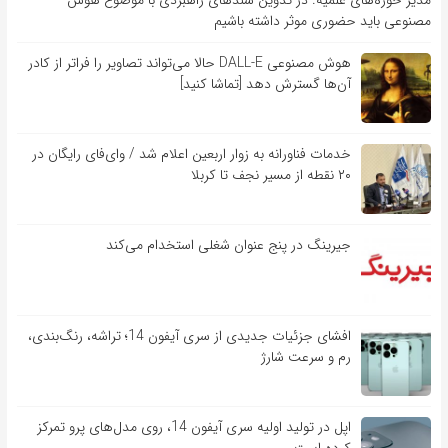
مصنوعی باید حضوری موثر داشته باشیم
هوش مصنوعی DALL-E حالا می‌تواند تصاویر را فراتر از کادر
آن‌ها گسترش دهد [تماشا کنید]
خدمات فناورانه به زوار اربعین اعلام شد / وای‌فای رایگان در
۲۰ نقطه از مسیر نجف تا کربلا
جیرینگ در پنج عنوان شغلی استخدام می‌کند
افشای جزئیات جدیدی از سری آیفون 14؛ تراشه، رنگ‌بندی،
رم و سرعت شارژ
اپل در تولید اولیه سری آیفون 14، روی مدل‌های پرو تمرکز
کرده است