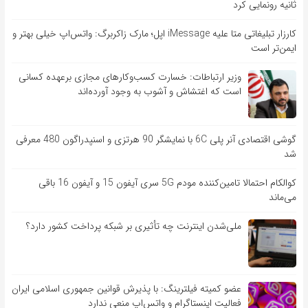
ثانیه رونمایی کرد
کارزار تبلیغاتی متا علیه iMessage اپل؛ مارک زاکربرگ: واتس‌اپ خیلی بهتر و
ایمن‌تر است
وزیر ارتباطات: خسارت کسب‌وکارهای مجازی برعهده کسانی
است که اغتشاش و آشوب به وجود آورده‌اند
گوشی اقتصادی آنر پلی 6C با نمایشگر 90 هرتزی و اسنپدراگون 480 معرفی
شد
کوالکام احتمالا تامین‌کننده مودم 5G سری آیفون 15 و آیفون 16 باقی
می‌ماند
ملی‌شدن اینترنت چه تأثیری بر شبکه پرداخت کشور دارد؟
عضو کمیته فیلترینگ: با پذیرش قوانین جمهوری اسلامی ایران
فعالیت اینستاگرام و واتس‌اپ منعی ندارد