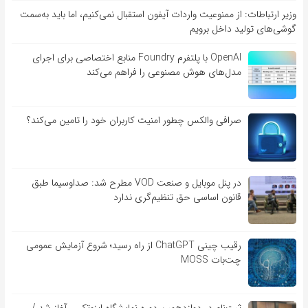
وزیر ارتباطات: از ممنوعیت واردات آیفون استقبال نمی‌کنیم، اما باید به‌سمت
گوشی‌های تولید داخل برویم
OpenAI با پلتفرم Foundry منابع اختصاصی برای اجرای
مدل‌های هوش مصنوعی را فراهم می‌کند
صرافی والکس چطور امنیت کاربران خود را تامین می‌کند؟
در پنل موبایل و صنعت VOD مطرح شد: صداوسیما طبق
قانون اساسی حق تنظیم‌گری ندارد
رقیب چینی ChatGPT از راه رسید؛ شروع آزمایش عمومی
چت‌بات MOSS
ثبت‌نام در دوازدهمین دوره نمایشگاه اینوتکس آغاز شد /