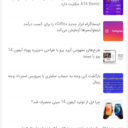
A16 Bionic حکایت دارد
اینستاگرام ابزار جدید «Gifts» را برای کسب درآمد
اینفلوئنسرها آزمایش می‌کند
طرح‌های مفهومی آیپد پرو با طراحی «جزیره پویا» آیفون 14
پرو را ببینید
بازگشت آنی وجه به حساب مشتری با سرویس استرداد وجه
زیبال
چرا اپل از تولید آیفون 14 مینی منصرف شد؟
مدیر حوزه‌های علمیه: در تدوین سندهای راهبردی با موضوع هوش