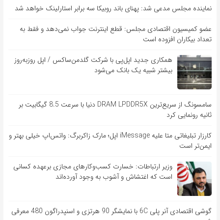
نماینده مجلس مدعی شد: پهنای باند روبیکا سه برابر استارلینک خواهد شد
عضو کمیسیون اقتصادی مجلس: قطع اینترنت جواب نمی‌دهد و فقط به
تعداد بیکاران افزوده است
همکاری جدید اپل‌پی با شرکت گلدمن‌ساکس / اپل روزبه‌روز
بیشتر شبیه یک بانک می‌شود
سامسونگ از سریع‌ترین DRAM LPDDR5X دنیا با سرعت 8.5 گیگابیت بر
ثانیه رونمایی کرد
کارزار تبلیغاتی متا علیه iMessage اپل؛ مارک زاکربرگ: واتس‌اپ خیلی بهتر و
ایمن‌تر است
وزیر ارتباطات: خسارت کسب‌وکارهای مجازی برعهده کسانی
است که اغتشاش و آشوب به وجود آورده‌اند
گوشی اقتصادی آنر پلی 6C با نمایشگر 90 هرتزی و اسنپدراگون 480 معرفی