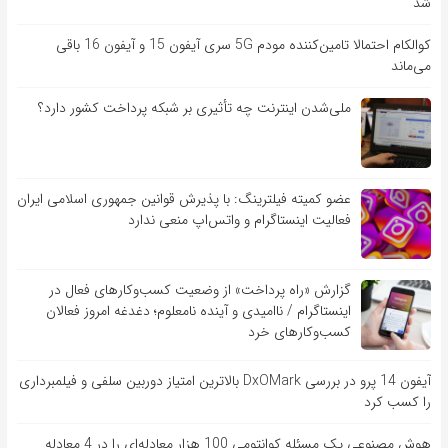
شد
کوالکام احتمالا تامین‌کننده مودم 5G سری آیفون 15 و آیفون 16 باقی
می‌ماند
ملی‌شدن اینترنت چه تأثیری بر شبکه پرداخت کشور دارد؟
عضو کمیته فیلترینگ: با پذیرش قوانین جمهوری اسلامی ایران
فعالیت اینستاگرام و واتس‌اپ منعی ندارد
گزارش «راه پرداخت» از وضعیت کسب‌وکارهای فعال در
اینستاگرام / ناامیدی و آینده نامعلوم؛ دغدغه امروز فعالان
کسب‌وکارهای خرد
آیفون 14 پرو در بررسی DxOMark بالاترین امتیاز دوربین سلفی و فیلمبرداری
را کسب کرد
هوش مصنوعی یک مسئله کوانتومی 100 هزار معادله‌‎ای را در 4 معادله