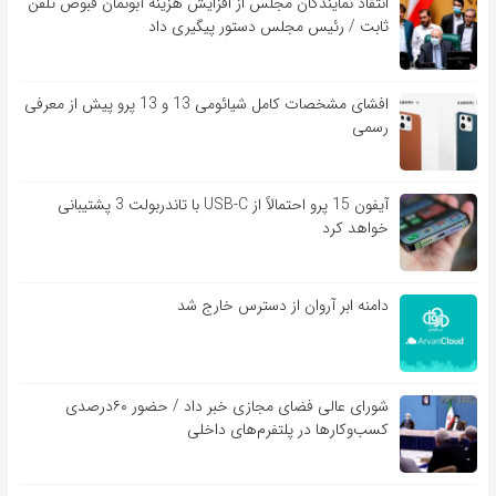
انتقاد نمایندگان مجلس از افزایش هزینه آبونمان قبوض تلفن
ثابت / رئیس مجلس دستور پیگیری داد
افشای مشخصات کامل شیائومی 13 و 13 پرو پیش از معرفی
رسمی
آیفون 15 پرو احتمالاً از USB-C با تاندربولت 3 پشتیبانی
خواهد کرد
دامنه ابر آروان از دسترس خارج شد
شورای عالی فضای مجازی خبر داد / حضور ۶۰درصدی
کسب‌و‌کارها در پلتفرم‌های داخلی