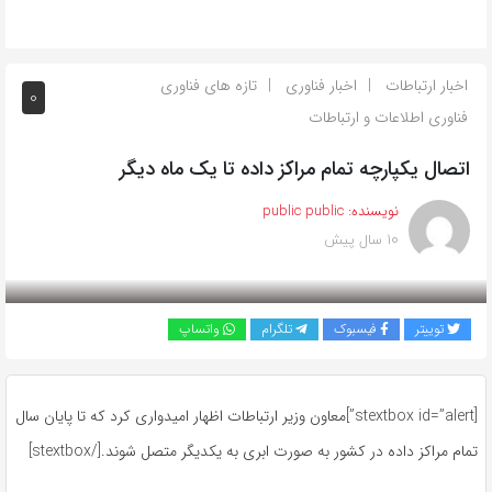
اخبار ارتباطات
اخبار فناوری
تازه های فناوری
0
فناوری اطلاعات و ارتباطات
اتصال یکپارچه تمام مراکز داده تا یک ماه دیگر
نویسنده:
public public
10 سال پیش
بازدید 597
توییتر
فیسبوک
تلگرام
واتساپ
[stextbox id=”alert”]معاون وزیر ارتباطات اظهار امیدواری کرد که تا پایان سال
تمام مراکز داده در کشور به صورت ابری به یکدیگر متصل شوند.[/stextbox]