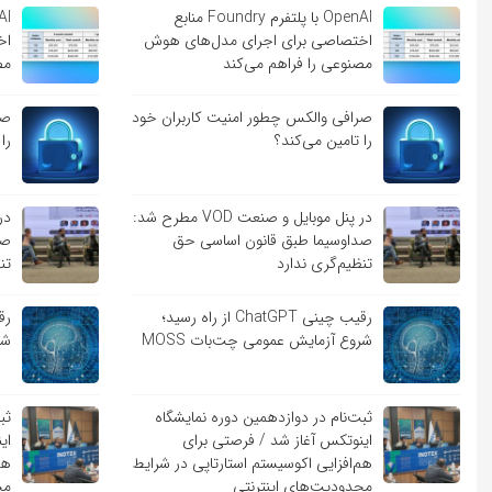
OpenAI با پلتفرم Foundry منابع
اختصاصی برای اجرای مدل‌های هوش
اخ
مصنوعی را فراهم می‌کند
مص
صرافی والکس چطور امنیت کاربران خود
صر
را تامین می‌کند؟
را
در پنل موبایل و صنعت VOD مطرح شد:
صداوسیما طبق قانون اساسی حق
صد
تنظیم‌گری ندارد
تن
رقیب چینی ChatGPT از راه رسید؛
شروع آزمایش عمومی چت‌بات MOSS
شر
ثبت‌نام در دوازدهمین دوره نمایشگاه
ثب
اینوتکس آغاز شد / فرصتی برای
ای
هم‌افزایی اکوسیستم استارتاپی در شرایط
هم
محدودیت‌های اینترنتی
مح