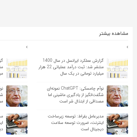
مشاهده بیشتر
گزارش عملکرد ایرانسل در سال 1400
منتشر شد: ثبت درآمد عملیاتی 22 هزار
میلیارد تومانی در یک سال
می
نوآم چامسکی: ChatGPT نمونه‌ای
شگفت‌انگیز از یادگیری ماشینی اما
شگ
مصداقی از ابتذال شر است
مص
مدیرعامل بقراط: توسعه زیرساخت
مد
اینترنت، ضرورت توسعه سلامت
ای
دیجیتال است
دی