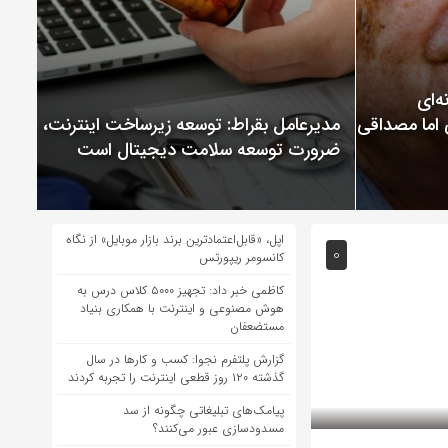
ChatGP نمونه‌ای
 اما مصداقی از
مدیرعامل بقراط: توسعه زیرساخت اینترنت،
ضرورت توسعه سلامت دیجیتال است
اپل، «قابل‌اعتمادترین برند بازار موبایل» از نگاه
0
کانسومر ریپورتس
کاظمی خبر داد: تجهیز ۵۰۰۰ کلاس درس به
هوش مصنوعی و اینترنت با همکاری بنیاد
مستضعفان
گزارش پلتفرم نجوا: کسب و کارها در سال
گذشته ۱۲۰ روز قطعی اینترنت را تجربه کردند
پیامک‌های تبلیغاتی چگونه از سد
مسدودسازی عبور می‌کنند؟