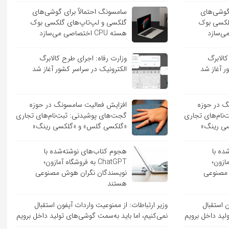
 گوشی‌های
سامسونگ احتمالاً برای گوشی‌های
لکسی بوک
گلکسی و لپ‌تاپ‌های گلکسی بوک
هسته CPU اختصاصی می‌سازد
کالابرگ
وزارت رفاه: اجرای طرح کالابرگ
ر آغاز شد
الکترونیک در سراسر کشور آغاز شد
گ در حوزه
افزایش فعالیت سامسونگ در حوزه
نام‌های تجاری
گجت‌های پوشیدنی: ثبت‌نام‌های تجاری
ی رینگ»
«گلکسی گلس» و «گلکسی رینگ»
ده با
هجوم کتاب‌های نوشته‌شده با
 آمازون؛
ChatGPT به فروشگاه آمازون؛
 مصنوعی
نویسندگان نگران هوش مصنوعی
هستند
ن استقبال
وزیر ارتباطات: از ممنوعیت واردات آیفون استقبال
لید داخل برویم
نمی‌کنیم، اما باید به‌سمت گوشی‌های تولید داخل برویم