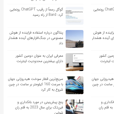
گوگل رسماً از رقیب ChatGPT رونمایی
گوگل رسماً از رقیب ChatGPT رونمایی
کرد: Bard از راه رسید
فزاینده از هوش
پنتاگون درباره استفاده فزاینده از هوش
ی آینده هشدار
مصنوعی در جنگ‌افزارهای آینده هشدار
داد
ومین کشور
معرفی ایران به عنوان دومین کشور
 اینترنت
دارای بیشترین محدودیت اینترنت
هیدروژنی جهان
سریع‌ترین قطار سوخت هیدروژنی جهان
لومتر بر ساعت در چین
با سرعت 160 کیلومتر بر ساعت در چین
شروع به کار کرد
نکداری و
پنج پیش‌بینی در مورد بانکداری و
فین‌تک برای سال 2023 به قلم ران
فین‌تک برای سال 2023 به قلم ران
شولین