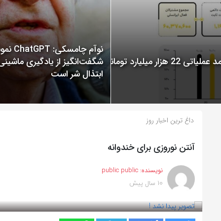
نوآم چامسکی: T
گزارش عملکرد ایرانسل در سال 1400 منتشر شد: ثبت درآمد عملیاتی 22 هزار میلیارد تومانی
شگفت‌انگیز از یادگیری ماشینی
ابتذال شر است
داغ ترین اخبار روز
آنتن نوروزی برای خندوانه
نویسنده:
public public
10 سال پیش
بازدید 570