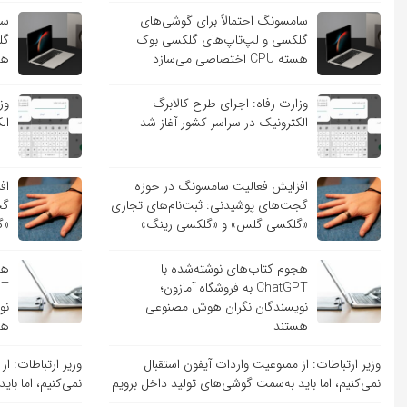
سامسونگ احتمالاً برای گوشی‌های
سا
گلکسی و لپ‌تاپ‌های گلکسی بوک
گل
هسته CPU اختصاصی می‌سازد
هسته PU
وزارت رفاه: اجرای طرح کالابرگ
وز
الکترونیک در سراسر کشور آغاز شد
ال
افزایش فعالیت سامسونگ در حوزه
اف
گجت‌های پوشیدنی: ثبت‌نام‌های تجاری
گج
«گلکسی گلس» و «گلکسی رینگ»
«گ
هجوم کتاب‌های نوشته‌شده با
هج
ChatGPT به فروشگاه آمازون؛
نویسندگان نگران هوش مصنوعی
نو
هستند
هس
وزیر ارتباطات: از ممنوعیت واردات آیفون استقبال
وزیر ارتباطات: ا
نمی‌کنیم، اما باید به‌سمت گوشی‌های تولید داخل برویم
نمی‌کنیم، اما با