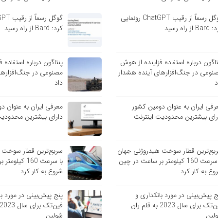
گوگل رسماً از رقیب ChatGPT رونمایی
B از راه رسید
کرد: Bard از راه رسید
تاگون درباره استفاده فزاینده از هوش
پنتاگون درباره استفاده 
نوعی در جنگ‌افزارهای آینده هشدار
مصنوعی در جنگ‌افزارها
د
داد
رفی ایران به عنوان دومین کشور
معرفی ایران به عنوان د
رای بیشترین محدودیت اینترنت
دارای بیشترین محدودیت
یع‌ترین قطار سوخت هیدروژنی جهان
سریع‌ترین قطار سوخت 
با سرعت 160 کیلومتر بر ساعت در چین
با سرعت 160 کی
وع به کار کرد
شروع به کار کرد
ج پیش‌بینی در مورد بانکداری و
پنج پیش‌بینی در مورد با
فین‌تک برای سال 2023 به قلم ران
لین
شولین