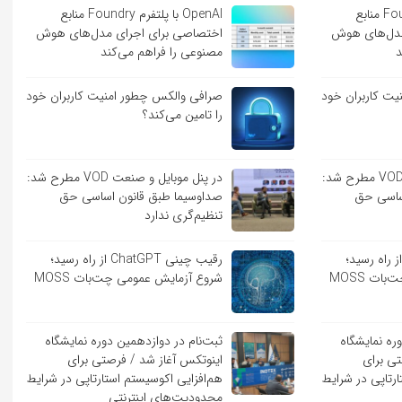
OpenAI با پلتفرم Foundry منابع
OpenAI با پلتفرم Foundry منابع
مدل‌های هوش
اختصاصی برای اجرای مدل‌های هوش
د
مصنوعی را فراهم می‌کند
ت کاربران خود
صرافی والکس چطور امنیت کاربران خود
را تامین می‌کند؟
در پنل موبایل و صنعت VOD مطرح شد:
در پنل موبایل و صنعت VOD مطرح شد:
ساسی حق
صداوسیما طبق قانون اساسی حق
تنظیم‌گری ندارد
یب چینی ChatGPT از راه رسید؛
رقیب چینی ChatGPT از راه رسید؛
ت MOSS
شروع آزمایش عمومی چت‌بات MOSS
ره نمایشگاه
ثبت‌نام در دوازدهمین دوره نمایشگاه
تی برای
اینوتکس آغاز شد / فرصتی برای
ارتاپی در شرایط
هم‌افزایی اکوسیستم استارتاپی در شرایط
محدودیت‌های اینترنتی