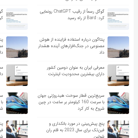
گوگل رسماً از رقیب ChatGPT رونمایی
کرد: Bard از راه رسید
کرد: ard
پنتاگون درباره استفاده فزاینده از هوش
پن
مصنوعی در جنگ‌افزارهای آینده هشدار
مص
داد
دا
معرفی ایران به عنوان دومین کشور
مع
دارای بیشترین محدودیت اینترنت
دا
سریع‌ترین قطار سوخت هیدروژنی جهان
سر
با سرعت 160 کیلومتر بر ساعت در چین
شروع به کار کرد
شر
پنج پیش‌بینی در مورد بانکداری و
پن
فین‌تک برای سال 2023 به قلم ران
شولین
شو