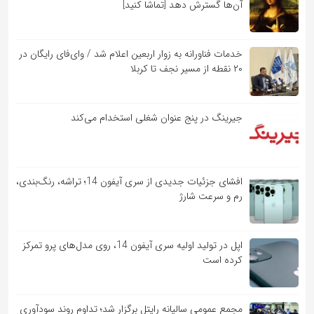
آن‌ها گسترش دهد [تماشا کنید]
خدمات فناورانه به زوار اربعین اعلام شد / وای‌فای رایگان در
۲۰ نقطه از مسیر نجف تا کربلا
جیرینگ در پنج عنوان شغلی استخدام می‌کند
افشای جزئیات جدیدی از سری آیفون 14؛ تراشه، رنگ‌بندی،
رم و سرعت شارژ
اپل در تولید اولیه سری آیفون 14، روی مدل‌های پرو تمرکز
کرده است
مجمع عمومی سالیانه رایتل برگزار شد؛ تداوم روند سودآوری