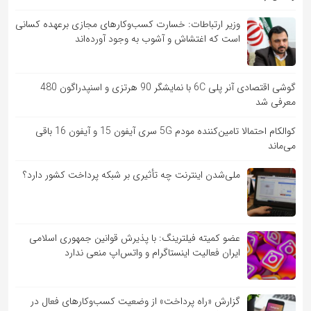
وزیر ارتباطات: خسارت کسب‌وکارهای مجازی برعهده کسانی
است که اغتشاش و آشوب به وجود آورده‌اند
گوشی اقتصادی آنر پلی 6C با نمایشگر 90 هرتزی و اسنپدراگون 480
معرفی شد
کوالکام احتمالا تامین‌کننده مودم 5G سری آیفون 15 و آیفون 16 باقی
می‌ماند
ملی‌شدن اینترنت چه تأثیری بر شبکه پرداخت کشور دارد؟
عضو کمیته فیلترینگ: با پذیرش قوانین جمهوری اسلامی
ایران فعالیت اینستاگرام و واتس‌اپ منعی ندارد
گزارش «راه پرداخت» از وضعیت کسب‌وکارهای فعال در