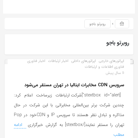
روبرتو باجو
روبرتو باجو
اپراتورهای خارجی
اپراتورهای داخلی
اخبار ارتباطات
اخبار فناوری
فناوری اطلاعات و ارتباطات
11 سال پیش
سرویس CDN مخابرات ایتالیا در تهران مستقر می‌شود
[stextbox id=”alert”]شرکت ارتباطات زیرساخت اعلام کرد:
چندین شرکت برتر بین‌المللی مخابراتی با این شرکت در حال
مذاکره و تبادل نظر هستند تا سرویس IP و CDNخود در Pop
تهران را مستقر نمایند[/stextbox] به گزارش خبرگزاری
ادامه
مطلب