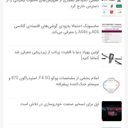
قطعی کلاودفلر بسیاری از سرویس‌های محبوب اینترنتی را از
دسترس خارج کرد
سامسونگ احتمالا به‌زودی گوشی‌های اقتصادی گلکسی
A04 و A04s را معرفی می‌کند
اولین پهپاد دنیا با قابلیت پرتاب از زیردریایی معرفی شد
[تماشا کنید]
اعلام بخشی از مشخصات پوکو F4 5G: اسنپدراگون 870 و
سیستم خنک‌کننده پیشرفته
اپل برای تسخیر صنعت خودروسازی در تلاش است