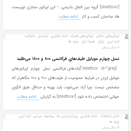
[/stextbox] گروه بین الملل بادیجی – این اپراتور مجازی توریست
ها، صاحبان کسب و کار
ادامه مطلب
اپراتورهای داخلی
اپراتورهای همراه
اخبار فناوری
ایرانسل
بخوانید
تازه ترین
رایتل
همراه اول
ویژه ها
11 سال پیش
نسل چهارم موبایل طیف‌های فرکانسی ۸۰۰ و ۱۸۰۰ می‌طلبد
[stextbox id=”grey”]باندهای فرکانسی نسل چهارم اپراتورهای
موبایل ایران در شرایط ممنوعیت از طیف‌های ۷۰۰ و ۸۰۰ مگاهرتز که
مشخص نیست چرا آزاد نمی‌شود، باید بهینه و حداقل طبق الگوی
جهانی اختصاص داده شود.[/stextbox] به گزارش
ادامه مطلب
اخبار ارتباطات
اخبار فناوری
پربازدیدترین ها
پیشنهاد سردبیر
تازه ترین
ویژه ها
11 سال پیش