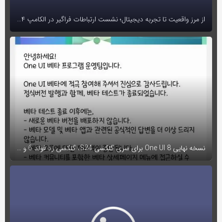
از مرز واقعیت تا تجربه دیجیتال؛ نشست ارتباطات فراگیر در الکامپ ۱۴۰۴ برگزار شد
نسخه نهایی One UI 8 برای سری گلکسی S24، گلکسی زد فولد 6 و فلیپ 6 منتشر شد