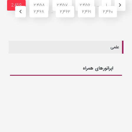
2,458
2,457
2,456
1
2,459
…
2,468
2,462
2,461
2,460
…
علمی
اپراتورهای همراه