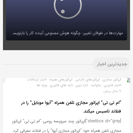
مهارت‌ها در طوفان تغییر: چگونه هوش مصنوعی آینده کار را بازنویسی می‌کند
جدیدترین اخبار
اپراتور مجازی
اپراتورهای خارجی
اپراتورهای همراه
اخبار ارتباطات
اخبار فناوری
بخوانید
تازه ترین
تازه های فناوری
ویژه ها
11 سال پیش
“ام تی تی” اپراتور مجازی تلفن همراه “آیوا موبایل” را در
فنلاند تاسیس میکند.
[stextbox id=”grey”]اپراتور چند سرویسه روسی “ام تی تی” اپراتور
مجازی تلفن همراه خود “اپراتور مجازی آیوا” را در فنلاند معرفی کرد.