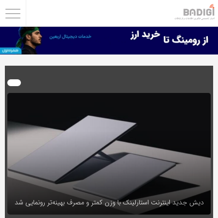
اشتراک
گذاری
با
استفاده
از
روش‌های
زیر
می‌توانید
این
صفحه
را
با
دوستان
دیش جدید اینترنت استارلینک با وزن کمتر و مصرف بهینه‌تر رونمایی شد
خود