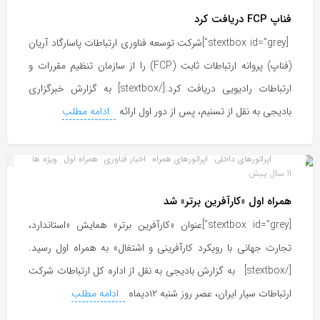
فناپ FCP دریافت کرد
[stextbox id=”grey”]شرکت توسعه فناوری ارتباطات پاسارگاد آریان
(فناپ) پروانه ارتباطات ثابت (FCP) را از سازمان تنظیم مقررات و
ارتباطات رادیویی دریافت کرد.[/stextbox] به گزارش خبرگزاری
بادیجی به نقل از تسنیم، پس از دور اول ارائه
ادامه مطلب
اپراتورهای داخلی
اپراتورهای همراه
اخبار فناوری
همراه اول
ویژه ها
11 سال پیش
همراه اول «کارآفرین برتر» شد
[stextbox id=”grey”]عنوان «کارآفرین برتر» همایش «استاندارد،
تجارت جهانی با رویکرد کارآفرینی و اشتغال» به همراه اول رسید.
[/stextbox] به گزارش بادیجی به نقل از اداره کل ارتباطات شرکت
ارتباطات سیار ایران، عصر روز شنبه ۱۲دیماه
ادامه مطلب