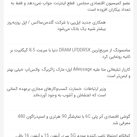
عضو کمیسیون اقتصادی مجلس: قطع اینترنت جواب نمی‌دهد و فقط به
تعداد بیکاران افزوده است
همکاری جدید اپل‌پی با شرکت گلدمن‌ساکس / اپل روزبه‌روز
بیشتر شبیه یک بانک می‌شود
سامسونگ از سریع‌ترین DRAM LPDDR5X دنیا با سرعت 8.5 گیگابیت بر
ثانیه رونمایی کرد
کارزار تبلیغاتی متا علیه iMessage اپل؛ مارک زاکربرگ: واتس‌اپ خیلی بهتر
و ایمن‌تر است
وزیر ارتباطات: خسارت کسب‌وکارهای مجازی برعهده کسانی
است که اغتشاش و آشوب به وجود آورده‌اند
گوشی اقتصادی آنر پلی 6C با نمایشگر 90 هرتزی و اسنپدراگون 480
معرفی شد
کوالکام احتمالا تامین‌کننده مودم 5G سری آیفون 15 و آیفون 16 باقی