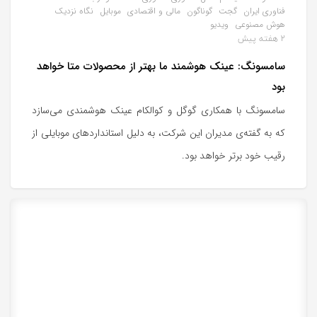
فناوری ایران
گجت
گوناگون
مالی و اقتصادی
موبایل
نگاه نزدیک
هوش مصنوعی
ویدیو
2 هفته پیش
سامسونگ: عینک هوشمند ما بهتر از محصولات متا خواهد
بود
سامسونگ با همکاری گوگل و کوالکام عینک هوشمندی می‌سازد
که به گفته‌ی مدیران این شرکت، به دلیل استانداردهای موبایلی از
رقیب خود برتر خواهد بود.