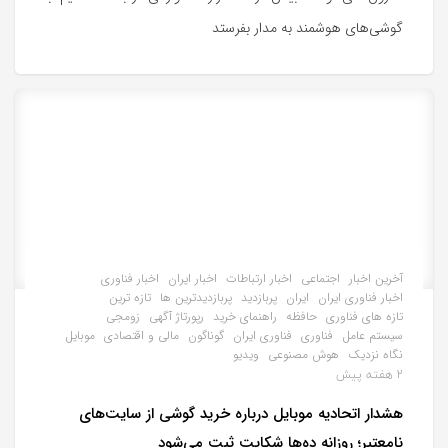
گوشی‌های هوشمند به مدار بفرستد
آخرین اخبار
اجتماعی
اخبار ارتباطات
اخبار ایران
اخبار فناوری
اخبار فناوری ایران
ایران
پربازدید
پربازدیدترین ها
تازه ترین
تازه های فناوری
حافظه
راهنمای خرید
رپورتاژ آگهی
زومجی
سیستم عامل
فناوری
فناوری ایران
گوناگون
مالی و اقتصادی
موبایل
نگاه نزدیک
هوش مصنوعی
ویدیو
2 هفته پیش
هشدار اتحادیه موبایل درباره خرید گوشی از سایت‌های
نامعتبر؛ روزانه ده‌ها شکایت ثبت می‌شود