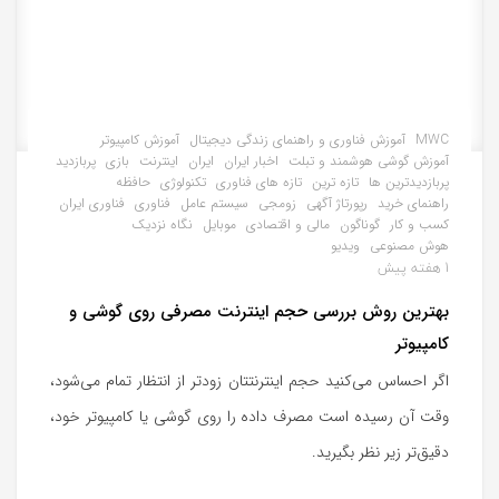
MWC
آموزش فناوری و راهنمای زندگی دیجیتال
آموزش کامپیوتر
آموزش گوشی هوشمند و تبلت
اخبار ایران
ایران
اینترنت
بازی
پربازدید
پربازدیدترین ها
تازه ترین
تازه های فناوری
تکنولوژی
حافظه
راهنمای خرید
رپورتاژ آگهی
زومجی
سیستم عامل
فناوری
فناوری ایران
کسب و کار
گوناگون
مالی و اقتصادی
موبایل
نگاه نزدیک
هوش مصنوعی
ویدیو
1 هفته پیش
بهترین روش بررسی حجم اینترنت مصرفی روی گوشی و
کامپیوتر
اگر احساس می‌کنید حجم اینترنتتان زودتر از انتظار تمام می‌شود،
وقت آن رسیده است مصرف داده را روی گوشی یا کامپیوتر خود،
دقیق‌تر زیر نظر بگیرید.