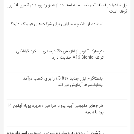
اپل ظاهرا در لحظه آخر تصمیم به استفاده از «جزیره پویا» در آیفون 14 پرو
گرفته است
استفاده از API چه مزایایی برای شرکت‌های فین‌تک دارد؟
بنچمارک آنتوتو از افزایش 28 درصدی عملکرد گرافیکی
تراشه A16 Bionic حکایت دارد
اینستاگرام ابزار جدید «Gifts» را برای کسب درآمد
اینفلوئنسرها آزمایش می‌کند
طرح‌های مفهومی آیپد پرو با طراحی «جزیره پویا» آیفون 14
پرو را ببینید
بازگشت آنی وجه به حساب مشتری با سرویس استرداد وجه