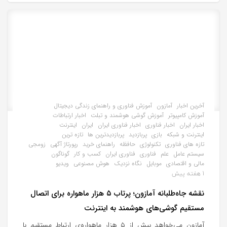
آخرین اخبار
آمازون
آموزش فناوری و راهنمای زندگی دیجیتال
آموزش کامپیوتر
آموزش گوشی هوشمند و تبلت
اخبار ارتباطات
اخبار ایران
اخبار فناوری
اخبار فناوری ایران
ایران
اینترنت
اینترنت و شبکه
بازی
پربازدید
پربازدیدترین ها
تازه ترین
تازه های فناوری
تکنولوژی
حافظه
راهنمای خرید
رپورتاژ آگهی
زومجی
سیستم عامل
علم
فناوری
فناوری ایران
کسب و کار
گوناگون
مالی و اقتصادی
موبایل
نگاه نزدیک
هوش مصنوعی
ویدیو
1 هفته پیش
نقشه جاه‌طلبانه آمازون؛ پرتاب ۵ هزار ماهواره برای اتصال
مستقیم گوشی‌های هوشمند به اینترنت
آمازون می‌خواهد بیش از ۵ هزار ماهواره‌ی ارتباط مستقیم با