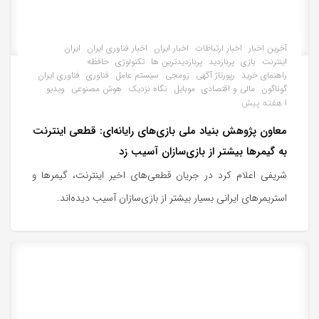
آخرین اخبار
اخبار ارتباطات
اخبار ایران
اخبار فناوری ایران
ایران
اینترنت
بازی
پربازدید
پربازدیدترین ها
تکنولوژی
حافظه
راهنمای خرید
رپورتاژ آگهی
زومجی
سیستم عامل
فناوری
فناوری ایران
گوناگون
مالی و اقتصادی
موبایل
نگاه نزدیک
هوش مصنوعی
ویدیو
1 هفته پیش
معاون پژوهش بنیاد ملی بازی‌های رایانه‌ای: قطعی اینترنت
به گیمرها بیشتر از بازی‌سازان آسیب زد
شریفی اعلام کرد در جریان قطعی‌های اخیر اینترنت، گیمرها و
استریمرهای ایرانی بسیار بیشتر از بازی‌سازان آسیب دیده‌اند.