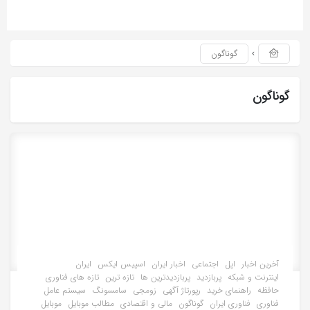
گوناگون
گوناگون
آخرین اخبار
اپل
اجتماعی
اخبار ایران
اسپیس ایکس
ایران
اینترنت و شبکه
پربازدید
پربازدیدترین ها
تازه ترین
تازه های فناوری
حافظه
راهنمای خرید
رپورتاژ آگهی
زومجی
سامسونگ
سیستم عامل
فناوری
فناوری ایران
گوناگون
مالی و اقتصادی
مطالب موبایل
موبایل