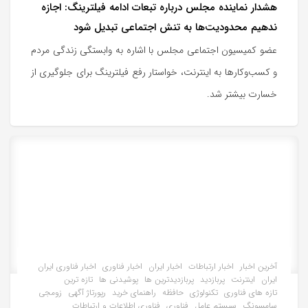
هشدار نماینده مجلس درباره تبعات ادامه فیلترینگ: اجازه
ندهیم محدودیت‌ها به تنش اجتماعی تبدیل شود
عضو کمیسیون اجتماعی مجلس با اشاره به وابستگی زندگی مردم
و کسب‌وکارها به اینترنت، خواستار رفع فیلترینگ برای جلوگیری از
خسارت بیشتر شد.
آخرین اخبار
اخبار ارتباطات
اخبار ایران
اخبار فناوری
اخبار فناوری ایران
ایران
اینترنت
پربازدید
پربازدیدترین ها
پوشیدنی ها
تازه ترین
تازه های فناوری
تکنولوژی
حافظه
راهنمای خرید
رپورتاژ آگهی
زومجی
سامسونگ
سیستم عامل
فناوری
فناوری اطلاعات و ارتباطات