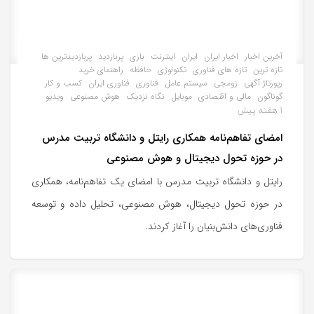
آخرین اخبار
اخبار ایران
ایران
اینترنت
بازی
پربازدید
پربازدیدترین ها
تازه ترین
تازه های فناوری
تکنولوژی
حافظه
راهنمای خرید
رپورتاژ آگهی
زومجی
سیستم عامل
فناوری
فناوری ایران
کسب و کار
گوناگون
مالی و اقتصادی
موبایل
نگاه نزدیک
هوش مصنوعی
ویدیو
1 هفته پیش
امضای تفاهم‌نامه همکاری رایتل و دانشگاه تربیت مدرس
در حوزه تحول دیجیتال و هوش مصنوعی
رایتل و دانشگاه تربیت مدرس با امضای یک تفاهم‌نامه، همکاری
در حوزه تحول دیجیتال، هوش مصنوعی، تحلیل داده و توسعه
فناوری‌های دانش‌بنیان را آغاز کردند.