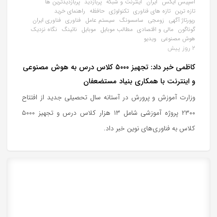
اسپیس ایکس
ایران
اینترنت و شبکه
پربازدید
پربازدیدترین ها
تازه ترین
تازه های فناوری
تکنولوژی
حافظه
راهنمای خرید
رپورتاژ آگهی
زومجی
سامسونگ
سیستم عامل
فناوری
فناوری ایران
گوناگون
مالی و اقتصادی
مطالب موبایل
موبایل
ناتینگ
نگاه نزدیک
هوش مصنوعی
ویدیو
2 روز پیش
کاظمی خبر داد: تجهیز ۵۰۰۰ کلاس درس به هوش مصنوعی
و اینترنت با همکاری بنیاد مستضعفان
وزارت آموزش و پرورش در آستانه سال تحصیلی جدید از افتتاح
۲۳۰۰ پروژه آموزشی شامل ۱۳ هزار کلاس درس و تجهیز ۵۰۰۰
کلاس به فناوری‌های نوین خبر داد.