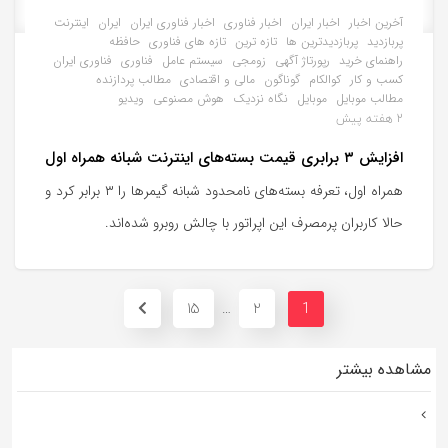
آخرین اخبار
اخبار ایران
اخبار فناوری
اخبار فناوری ایران
ایران
اینترنت
پربازدید
پربازدیدترین ها
تازه ترین
تازه های فناوری
حافظه
راهنمای خرید
رپورتاژ آگهی
زومجی
سیستم عامل
فناوری
فناوری ایران
کسب و کار
کوالکام
گوناگون
مالی و اقتصادی
مطالب پردازنده
مطالب موبایل
موبایل
نگاه نزدیک
هوش مصنوعی
ویدیو
2 هفته پیش
افزایش ۳ برابری قیمت بسته‌های اینترنت شبانه همراه اول
همراه اول، تعرفه بسته‌های نامحدود شبانه گیمرها را ۳ برابر کرد و‌
حالا کاربران پرمصرف این اپراتور با چالش روبرو شده‌اند.
15
2
…
1
مشاهده بیشتر