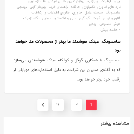
ایران
اینترنت
پربازدید
پربازدیدترین ها
پوشیدنی ها
تازه ترین
تازه های فناوری
تکنولوژی
حافظه
راهنمای خرید
رپورتاژ آگهی
زومجی
سامسونگ
سیستم عامل
فناوری
فناوری اطلاعات و ارتباطات
فناوری ایران
گجت
گوناگون
مالی و اقتصادی
موبایل
نگاه نزدیک
هوش مصنوعی
ویدیو
2 هفته پیش
سامسونگ: عینک هوشمند ما بهتر از محصولات متا خواهد
بود
سامسونگ با همکاری گوگل و کوالکام عینک هوشمندی می‌سازد
که به گفته‌ی مدیران این شرکت، به دلیل استانداردهای موبایلی از
رقیب خود برتر خواهد بود.
16
2
…
1
مشاهده بیشتر