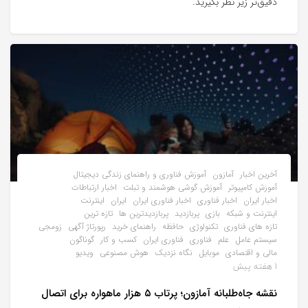
دقیق‌تر زیر نظر بگیرید.
آخرین اخبار
آمازون
آموزش فناوری و راهنمای زندگی دیجیتال
آموزش کامپیوتر
آموزش گوشی هوشمند و تبلت
اخبار ارتباطات
اخبار ایران
اخبار فناوری
اخبار فناوری ایران
ایران
اینترنت
اینترنت و شبکه
بازی
پربازدید
پربازدیدترین ها
تازه ترین
تازه های فناوری
تکنولوژی
حافظه
راهنمای خرید
رپورتاژ آگهی
زومجی
سیستم عامل
علم
فناوری
فناوری ایران
کسب و کار
گوناگون
مالی و اقتصادی
موبایل
نگاه نزدیک
هوش مصنوعی
ویدیو
1 هفته پیش
نقشه جاه‌طلبانه آمازون؛ پرتاب ۵ هزار ماهواره برای اتصال