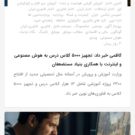
آخرین اخبار
آموزش گوشی هوشمند و تبلت
آموزش نرم افزار و اپلیکیشن
اپل
اخبار ارتباطات
اخبار ایران
اخبار فناوری
اخبار فناوری ایران
اسپیس ایکس
ایران
اینترنت و شبکه
پربازدید
پربازدیدترین ها
تازه ترین
تازه های فناوری
تکنولوژی
حافظه
راهنمای خرید
رپورتاژ آگهی
زومجی
سامسونگ
سیستم عامل
فناوری
فناوری ایران
گوناگون
مالی و اقتصادی
مطالب موبایل
موبایل
ناتینگ
نگاه نزدیک
هوش مصنوعی
ویدیو
3 روز پیش
کاظمی خبر داد: تجهیز ۵۰۰۰ کلاس درس به هوش مصنوعی
و اینترنت با همکاری بنیاد مستضعفان
وزارت آموزش و پرورش در آستانه سال تحصیلی جدید از افتتاح
۲۳۰۰ پروژه آموزشی شامل ۱۳ هزار کلاس درس و تجهیز ۵۰۰۰
کلاس به فناوری‌های نوین خبر داد.