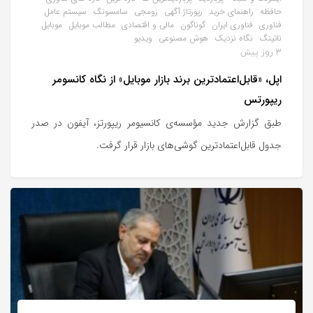
حافظه
راهنمای خرید
رپورتاژ آگهی
زومجی
سامسونگ
سیستم عامل
فناوری
فناوری ایران
گوناگون
مالی و اقتصادی
مطالب موبایل
موبایل
ناتینگ
نگاه نزدیک
هوش مصنوعی
ویدیو
3 روز پیش
اپل، «قابل‌اعتمادترین برند بازار موبایل» از نگاه کانسومر
ریپورتس
طبق گزارش جدید مؤسسه‌ی کانسیومر ریپورتز، آیفون در صدر
جدول قابل‌اعتمادترین گوشی‌های بازار قرار گرفت.