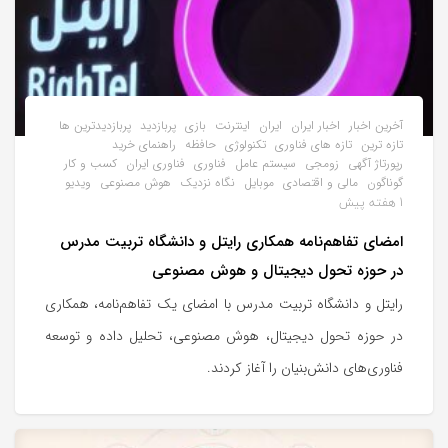
آخرین اخبار
اخبار ایران
ایران
اینترنت
بازی
پربازدید
پربازدیدترین ها
تازه ترین
تازه های فناوری
تکنولوژی
حافظه
راهنمای خرید
رپورتاژ آگهی
زومجی
سیستم عامل
فناوری
فناوری ایران
کسب و کار
گوناگون
مالی و اقتصادی
موبایل
نگاه نزدیک
هوش مصنوعی
ویدیو
1 هفته پیش
امضای تفاهم‌نامه همکاری رایتل و دانشگاه تربیت مدرس
در حوزه تحول دیجیتال و هوش مصنوعی
رایتل و دانشگاه تربیت مدرس با امضای یک تفاهم‌نامه، همکاری
در حوزه تحول دیجیتال، هوش مصنوعی، تحلیل داده و توسعه
فناوری‌های دانش‌بنیان را آغاز کردند.