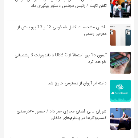
تلفن ثابت / رئیس مجلس دستور پیگیری داد
افشای مشخصات کامل شیائومی 13 و 13 پرو پیش از
معرفی رسمی
آیفون 15 پرو احتمالاً از USB-C با تاندربولت 3 پشتیبانی
خواهد کرد
دامنه ابر آروان از دسترس خارج شد
شورای عالی فضای مجازی خبر داد / حضور ۶۰درصدی
کسب‌و‌کارها در پلتفرم‌های داخلی