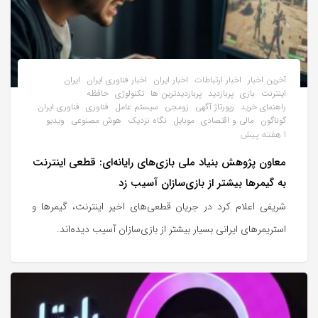
آخرین اخبار
اخبار ارتباطات
اخبار ایران
اخبار فناوری ایران
ایران
اینترنت
بازی
پربازدید
پربازدیدترین ها
تکنولوژی
حافظه
راهنمای خرید
رپورتاژ آگهی
زومجی
سیستم عامل
فناوری
فناوری ایران
گوناگون
مالی و اقتصادی
موبایل
نگاه نزدیک
هوش مصنوعی
ویدیو
1 هفته پیش
معاون پژوهش بنیاد ملی بازی‌های رایانه‌ای: قطعی اینترنت
به گیمرها بیشتر از بازی‌سازان آسیب زد
شریفی اعلام کرد در جریان قطعی‌های اخیر اینترنت، گیمرها و
استریمرهای ایرانی بسیار بیشتر از بازی‌سازان آسیب دیده‌اند.