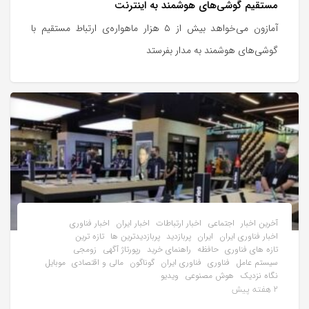
مستقیم گوشی‌های هوشمند به اینترنت
آمازون می‌خواهد بیش از ۵ هزار ماهواره‌ی ارتباط مستقیم با
گوشی‌های هوشمند به مدار بفرستد
آخرین اخبار
اجتماعی
اخبار ارتباطات
اخبار ایران
اخبار فناوری
اخبار فناوری ایران
ایران
پربازدید
پربازدیدترین ها
تازه ترین
تازه های فناوری
حافظه
راهنمای خرید
رپورتاژ آگهی
زومجی
سیستم عامل
فناوری
فناوری ایران
گوناگون
مالی و اقتصادی
موبایل
نگاه نزدیک
هوش مصنوعی
ویدیو
2 هفته پیش