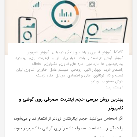
MWC
آموزش فناوری و راهنمای زندگی دیجیتال
آموزش کامپیوتر
آموزش گوشی هوشمند و تبلت
اخبار ایران
ایران
اینترنت
بازی
پربازدید
پربازدیدترین ها
تازه ترین
تازه های فناوری
تکنولوژی
حافظه
راهنمای خرید
رپورتاژ آگهی
زومجی
سیستم عامل
فناوری
فناوری ایران
کسب و کار
گوناگون
مالی و اقتصادی
موبایل
نگاه نزدیک
هوش مصنوعی
ویدیو
1 هفته پیش
بهترین روش بررسی حجم اینترنت مصرفی روی گوشی و
کامپیوتر
اگر احساس می‌کنید حجم اینترنتتان زودتر از انتظار تمام می‌شود،
وقت آن رسیده است مصرف داده را روی گوشی یا کامپیوتر خود،