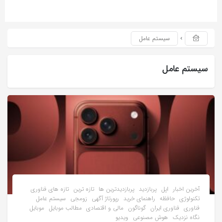
سیستم عامل
سیستم عامل
آخرین اخبار
اپل
پربازدید
پربازدیدترین ها
تازه ترین
تازه های فناوری
تکنولوژی
حافظه
راهنمای خرید
رپورتاژ آگهی
زومجی
سیستم عامل
فناوری
فناوری ایران
گوناگون
مالی و اقتصادی
مطالب موبایل
موبایل
نگاه نزدیک
هوش مصنوعی
ویدیو