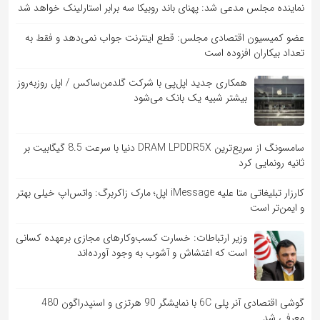
نماینده مجلس مدعی شد: پهنای باند روبیکا سه برابر استارلینک خواهد شد
عضو کمیسیون اقتصادی مجلس: قطع اینترنت جواب نمی‌دهد و فقط به
تعداد بیکاران افزوده است
همکاری جدید اپل‌پی با شرکت گلدمن‌ساکس / اپل روزبه‌روز
بیشتر شبیه یک بانک می‌شود
سامسونگ از سریع‌ترین DRAM LPDDR5X دنیا با سرعت 8.5 گیگابیت بر
ثانیه رونمایی کرد
کارزار تبلیغاتی متا علیه iMessage اپل؛ مارک زاکربرگ: واتس‌اپ خیلی بهتر
و ایمن‌تر است
وزیر ارتباطات: خسارت کسب‌وکارهای مجازی برعهده کسانی
است که اغتشاش و آشوب به وجود آورده‌اند
گوشی اقتصادی آنر پلی 6C با نمایشگر 90 هرتزی و اسنپدراگون 480
معرفی شد