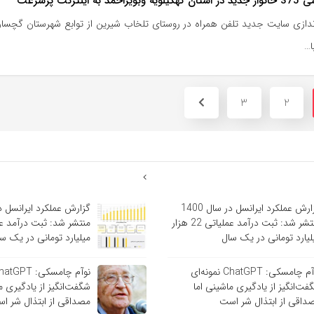
یراحمد به اینترنت پرسرعت
ا…
3
2
گزارش عملکرد ایرانسل در سال 1400
منتشر شد: ثبت درآمد عملیاتی 22 هزار
لیارد تومانی در یک سال
میلیارد تومانی در یک س
نوآم چامسکی: ChatGPT نمونه‌ای
فت‌انگیز از یادگیری ماشینی اما
شگفت‌انگیز از یادگیری م
داقی از ابتذال شر است
مصداقی از ابتذال شر ا