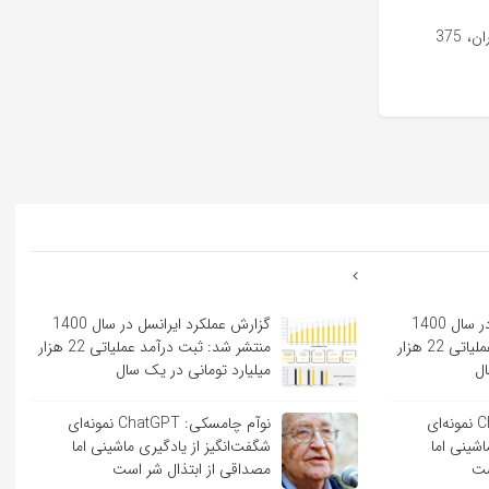
با راه اندازی سایت جدید تلفن همراه در روستای تلخاب شیرین از توابع شهرستان گچساران، 375
گزارش عملکرد ایرانسل در سال 1400
گزارش عملکرد ایرانسل در سال 1400
منتشر شد: ثبت درآمد عملیاتی 22 هزار
منتشر شد: ثبت درآمد عملیاتی 22 هزار
ال
میلیارد تومانی در یک سال
نوآم چامسکی: ChatGPT نمونه‌ای
نوآم چامسکی: ChatGPT نمونه‌ای
اشینی اما
شگفت‌انگیز از یادگیری ماشینی اما
ست
مصداقی از ابتذال شر است