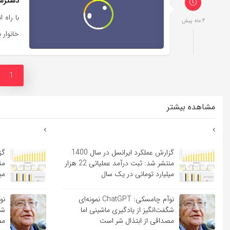
دسترسی 375 خانوار جدید در استان کهگیلویه وبو
2 ماه پیش
خانوار ب
1
مشاهده بیشتر
گزارش عملکرد ایرانسل در سال 1400
منتشر شد: ثبت درآمد عملیاتی 22 هزار
میلیارد تومانی در یک سال
می
نوآم چامسکی: ChatGPT نمونه‌ای
شگفت‌انگیز از یادگیری ماشینی اما
شگ
مصداقی از ابتذال شر است
مص