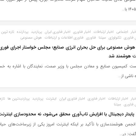
بار
اجتماعی
اخبار ارتباطات
اخبار فناوری
اخبار فناوری ایران
پربازدید
پردازنده
تازه ترین
 فناوری
تکنولوژی
سیتنا
فناوری
فناوری اطلاعات و ارتباطات
هوش مصنوعی
وش مصنوعی برای حل بحران انرژی صنایع؛ مجلس خواستار اجرای فوری 
ت هوشمند شد
ت کمیسیون صنایع و معادن مجلس با وزیر صمت، نمایندگان با اشاره به خس
 ناشی از…
بار
اخبار ارتباطات
اخبار فناوری
اخبار فناوری ایران
اینترنت
پربازدید
پربازدیدترین ها
تازه
 فناوری
سیتنا
پایدار دیجیتال با افزایش تاب‌آوری محقق می‌شود، نه محدودسازی اینترنت
نجمن هوشمندسازی با تأکید بر اینکه اینترنت امروز یکی از زیرساخت‌های حیا
فت: در…