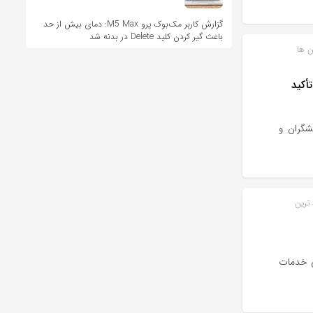
گزارش کاربر مک‌بوک پرو M5 Max: دمای بیش از حد
باعث گیر کردن کلید Delete در بدنه شد
ن ها
‌ترین اجلاس هوش مصنوعی جهان؛ سازمان ملل بر حکمرانی جهانی AI تأکید
شگران و
 ترین
ی خدمات