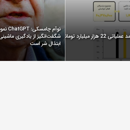
نوآم چامسکی: T
گزارش عملکرد ایرانسل در سال 1400 منتشر شد: ثبت درآمد عملیاتی 22 هزار میلیارد تومانی
شگفت‌انگیز از یادگیری ماشینی
ابتذال شر است