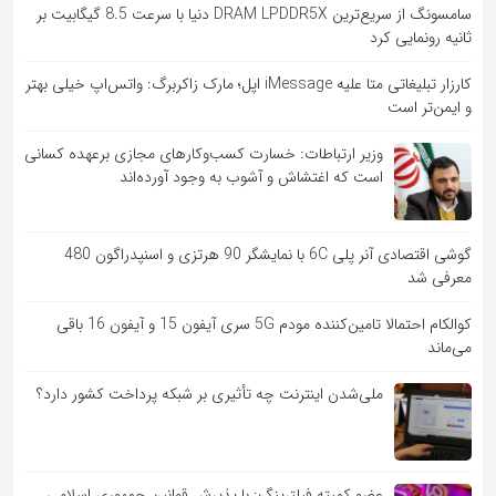
سامسونگ از سریع‌ترین DRAM LPDDR5X دنیا با سرعت 8.5 گیگابیت بر
ثانیه رونمایی کرد
کارزار تبلیغاتی متا علیه iMessage اپل؛ مارک زاکربرگ: واتس‌اپ خیلی بهتر
و ایمن‌تر است
وزیر ارتباطات: خسارت کسب‌وکارهای مجازی برعهده کسانی
است که اغتشاش و آشوب به وجود آورده‌اند
گوشی اقتصادی آنر پلی 6C با نمایشگر 90 هرتزی و اسنپدراگون 480
معرفی شد
کوالکام احتمالا تامین‌کننده مودم 5G سری آیفون 15 و آیفون 16 باقی
می‌ماند
ملی‌شدن اینترنت چه تأثیری بر شبکه پرداخت کشور دارد؟
عضو کمیته فیلترینگ: با پذیرش قوانین جمهوری اسلامی