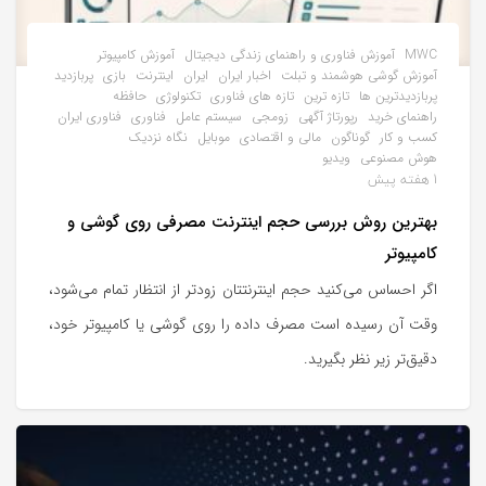
MWC
آموزش فناوری و راهنمای زندگی دیجیتال
آموزش کامپیوتر
آموزش گوشی هوشمند و تبلت
اخبار ایران
ایران
اینترنت
بازی
پربازدید
پربازدیدترین ها
تازه ترین
تازه های فناوری
تکنولوژی
حافظه
راهنمای خرید
رپورتاژ آگهی
زومجی
سیستم عامل
فناوری
فناوری ایران
کسب و کار
گوناگون
مالی و اقتصادی
موبایل
نگاه نزدیک
هوش مصنوعی
ویدیو
1 هفته پیش
بهترین روش بررسی حجم اینترنت مصرفی روی گوشی و
کامپیوتر
اگر احساس می‌کنید حجم اینترنتتان زودتر از انتظار تمام می‌شود،
وقت آن رسیده است مصرف داده را روی گوشی یا کامپیوتر خود،
دقیق‌تر زیر نظر بگیرید.