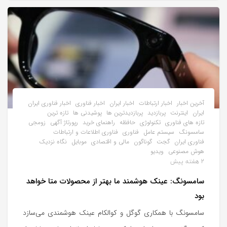
آخرین اخبار
اخبار ارتباطات
اخبار ایران
اخبار فناوری
اخبار فناوری ایران
ایران
اینترنت
پربازدید
پربازدیدترین ها
پوشیدنی ها
تازه ترین
تازه های فناوری
تکنولوژی
حافظه
راهنمای خرید
رپورتاژ آگهی
زومجی
سامسونگ
سیستم عامل
فناوری
فناوری اطلاعات و ارتباطات
فناوری ایران
گجت
گوناگون
مالی و اقتصادی
موبایل
نگاه نزدیک
هوش مصنوعی
ویدیو
2 هفته پیش
سامسونگ: عینک هوشمند ما بهتر از محصولات متا خواهد
بود
سامسونگ با همکاری گوگل و کوالکام عینک هوشمندی می‌سازد