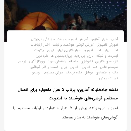
آخرین اخبار
آمازون
آموزش فناوری و راهنمای زندگی دیجیتال
آموزش کامپیوتر
آموزش گوشی هوشمند و تبلت
اخبار ارتباطات
اخبار ایران
اخبار فناوری
اخبار فناوری ایران
ایران
اینترنت
اینترنت و شبکه
بازی
پربازدید
پربازدیدترین ها
تازه ترین
تازه های فناوری
تکنولوژی
حافظه
راهنمای خرید
رپورتاژ آگهی
زومجی
سیستم عامل
علم
فناوری
فناوری ایران
کسب و کار
گوناگون
مالی و اقتصادی
موبایل
نگاه نزدیک
هوش مصنوعی
ویدیو
1 هفته پیش
نقشه جاه‌طلبانه آمازون؛ پرتاب ۵ هزار ماهواره برای اتصال
مستقیم گوشی‌های هوشمند به اینترنت
آمازون می‌خواهد بیش از ۵ هزار ماهواره‌ی ارتباط مستقیم با
گوشی‌های هوشمند به مدار بفرستد