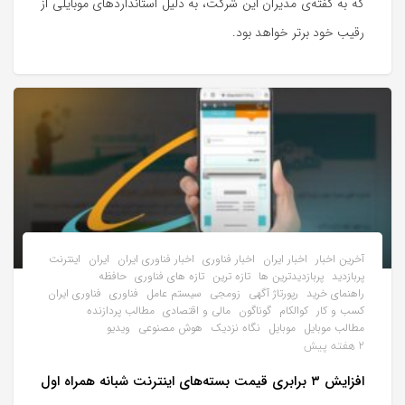
که به گفته‌ی مدیران این شرکت، به دلیل استانداردهای موبایلی از
رقیب خود برتر خواهد بود.
آخرین اخبار
اخبار ایران
اخبار فناوری
اخبار فناوری ایران
ایران
اینترنت
پربازدید
پربازدیدترین ها
تازه ترین
تازه های فناوری
حافظه
راهنمای خرید
رپورتاژ آگهی
زومجی
سیستم عامل
فناوری
فناوری ایران
کسب و کار
کوالکام
گوناگون
مالی و اقتصادی
مطالب پردازنده
مطالب موبایل
موبایل
نگاه نزدیک
هوش مصنوعی
ویدیو
2 هفته پیش
افزایش ۳ برابری قیمت بسته‌های اینترنت شبانه همراه اول