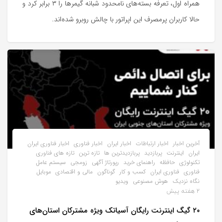
همراه اول، تعرفه بسته‌های نامحدود شبانه گیمرها را ۳ برابر کرد و‌
حالا کاربران پرمصرف این اپراتور با چالش روبرو شده‌اند.
آخرین اخبار
اخبار ارتباطات
اخبار ایران
اخبار فناوری
اخبار فناوری ایران
ایران
اینترنت
پربازدید
پربازدیدترین ها
تازه ترین
تازه های فناوری
تکنولوژی
حافظه
راهنمای خرید
رپورتاژ آگهی
زومجی
سیستم عامل
فناوری
فناوری ایران
کسب و کار
گوناگون
مالی و اقتصادی
موبایل
نگاه نزدیک
هوش مصنوعی
ویدیو
2 هفته پیش
۲۰ گیگ اینترنت رایگان آسیاتک ویژه مشترکان استان‌های