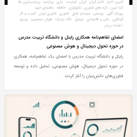
آخرین اخبار
اخبار ایران
ایران
اینترنت
بازی
پربازدید
پربازدیدترین ها
تازه ترین
تازه های فناوری
تکنولوژی
حافظه
راهنمای خرید
رپورتاژ آگهی
زومجی
سیستم عامل
فناوری
فناوری ایران
کسب و کار
گوناگون
مالی و اقتصادی
موبایل
نگاه نزدیک
هوش مصنوعی
ویدیو
1 هفته پیش
امضای تفاهم‌نامه همکاری رایتل و دانشگاه تربیت مدرس
در حوزه تحول دیجیتال و هوش مصنوعی
رایتل و دانشگاه تربیت مدرس با امضای یک تفاهم‌نامه، همکاری
در حوزه تحول دیجیتال، هوش مصنوعی، تحلیل داده و توسعه
فناوری‌های دانش‌بنیان را آغاز کردند.